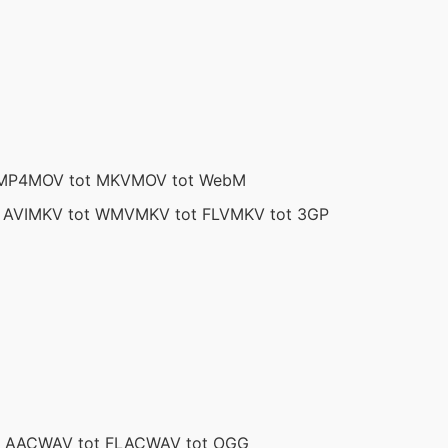
 MP4
MOV tot MKV
MOV tot WebM
 AVI
MKV tot WMV
MKV tot FLV
MKV tot 3GP
t AAC
WAV tot FLAC
WAV tot OGG