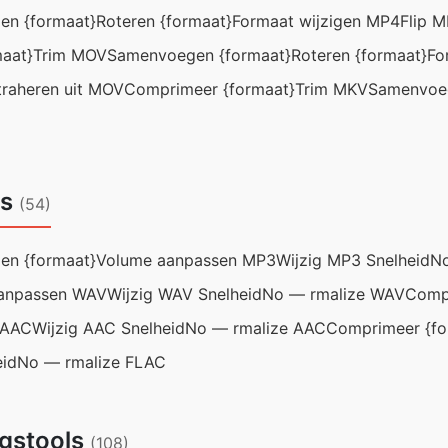
n {formaat}
Roteren {formaat}
Formaat wijzigen MP4
Flip 
aat}
Trim MOV
Samenvoegen {formaat}
Roteren {formaat}
Fo
traheren uit MOV
Comprimeer {formaat}
Trim MKV
Samenvoeg
ls
(54)
n {formaat}
Volume aanpassen MP3
Wijzig MP3 Snelheid
No
anpassen WAV
Wijzig WAV Snelheid
No — rmalize WAV
Compr
 AAC
Wijzig AAC Snelheid
No — rmalize AAC
Comprimeer {fo
eid
No — rmalize FLAC
ngstools
(108)