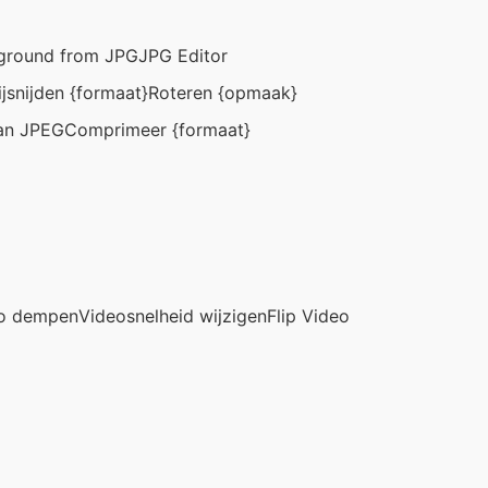
ground from JPG
JPG Editor
ijsnijden {formaat}
Roteren {opmaak}
an JPEG
Comprimeer {formaat}
o dempen
Videosnelheid wijzigen
Flip Video