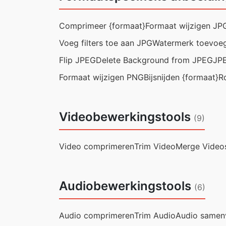
Comprimeer {formaat}
Formaat wijzigen JP
Voeg filters toe aan JPG
Watermerk toevoe
Flip JPEG
Delete Background from JPEG
JPE
Formaat wijzigen PNG
Bijsnijden {formaat}
R
Videobewerkingstools
(9)
Video comprimeren
Trim Video
Merge Video
Audiobewerkingstools
(6)
Audio comprimeren
Trim Audio
Audio samen