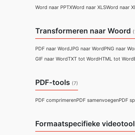
Word naar PPTX
Word naar XLS
Word naar X
Transformeren naar Woord
(
PDF naar Word
JPG naar Word
PNG naar Wo
GIF naar Word
TXT tot Word
HTML tot Word
PDF-tools
(7)
PDF comprimeren
PDF samenvoegen
PDF sp
Formaatspecifieke videotoo