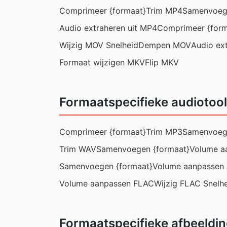
Comprimeer {formaat}
Trim MP4
Samenvoege
Audio extraheren uit MP4
Comprimeer {form
Wijzig MOV Snelheid
Dempen MOV
Audio ex
Formaat wijzigen MKV
Flip MKV
Formaatspecifieke audiotoo
Comprimeer {formaat}
Trim MP3
Samenvoege
Trim WAV
Samenvoegen {formaat}
Volume a
Samenvoegen {formaat}
Volume aanpassen
Volume aanpassen FLAC
Wijzig FLAC Snelh
Formaatspecifieke afbeeldi