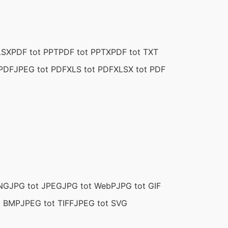
LSX
PDF tot PPT
PDF tot PPTX
PDF tot TXT
 PDF
JPEG tot PDF
XLS tot PDF
XLSX tot PDF
PNG
JPG tot JPEG
JPG tot WebP
JPG tot GIF
t BMP
JPEG tot TIFF
JPEG tot SVG