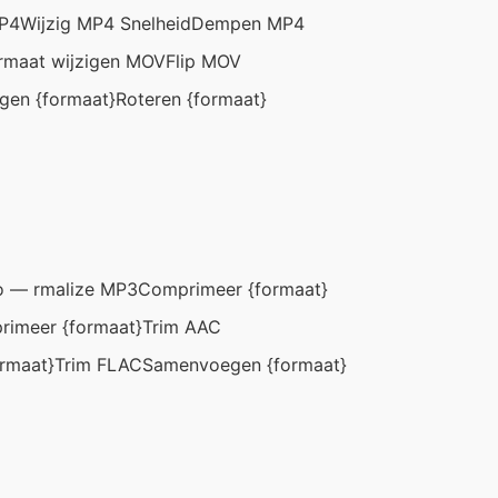
MP4
Wijzig MP4 Snelheid
Dempen MP4
rmaat wijzigen MOV
Flip MOV
en {formaat}
Roteren {formaat}
 — rmalize MP3
Comprimeer {formaat}
imeer {formaat}
Trim AAC
rmaat}
Trim FLAC
Samenvoegen {formaat}