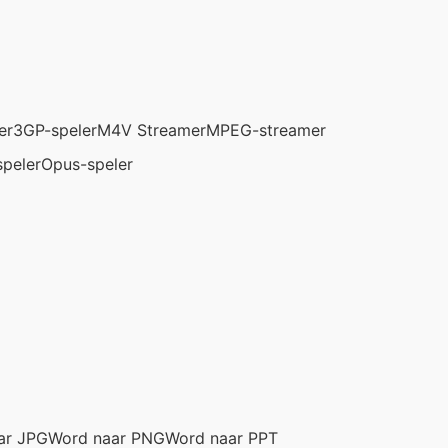
er
3GP-speler
M4V Streamer
MPEG-streamer
speler
Opus-speler
ar JPG
Word naar PNG
Word naar PPT