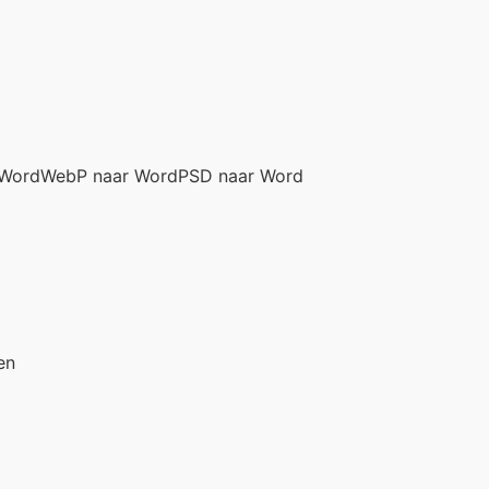
 Word
WebP naar Word
PSD naar Word
en