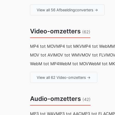
View all 56 Afbeeldingconverters →
Video-omzetters
(62)
MP4 tot MOV
MP4 tot MKV
MP4 tot WebM
M
MOV tot AVI
MOV tot WMV
MOV tot FLV
MOV
WebM tot MP4
WebM tot MOV
WebM tot M
View all 62 Video-omzetters →
Audio-omzetters
(42)
MP3 tot WAV
MP3 tot AAC
MP3 tot FLAC
MP