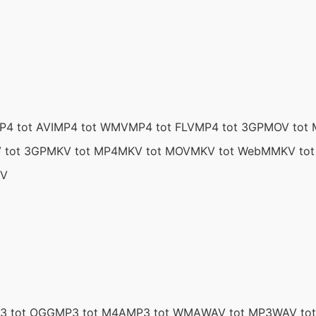
P4 tot AVI
MP4 tot WMV
MP4 tot FLV
MP4 tot 3GP
MOV tot
 tot 3GP
MKV tot MP4
MKV tot MOV
MKV tot WebM
MKV tot
KV
3 tot OGG
MP3 tot M4A
MP3 tot WMA
WAV tot MP3
WAV to