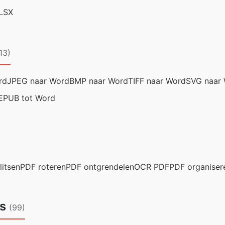
LSX
13)
rd
JPEG naar Word
BMP naar Word
TIFF naar Word
SVG naar
EPUB tot Word
litsen
PDF roteren
PDF ontgrendelen
OCR PDF
PDF organiser
ls
(99)