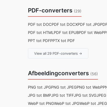
PDF-converters
(29)
PDF tot DOC
PDF tot DOCX
PDF tot JPG
PDF
PDF tot HTML
PDF tot EPUB
PDF tot WebP
P
PPT tot PDF
PPTX tot PDF
View all 29 PDF-converters →
Afbeeldingconverters
(56)
PNG tot JPG
PNG tot JPEG
PNG tot WebP
PN
JPG tot BMP
JPG tot TIFF
JPG tot SVG
JPEG
WebP tot PNG
WebP tot JPG
WebP tot JPEG