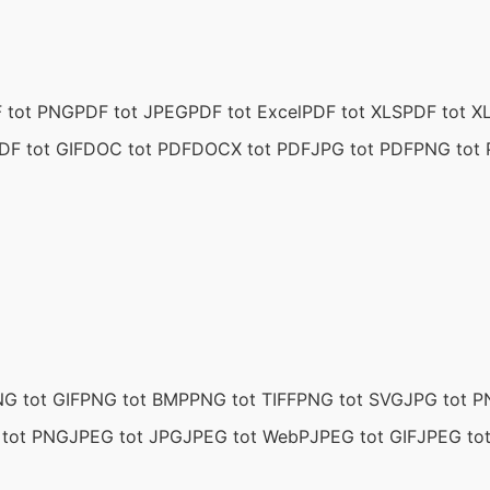
 tot PNG
PDF tot JPEG
PDF tot Excel
PDF tot XLS
PDF tot X
DF tot GIF
DOC tot PDF
DOCX tot PDF
JPG tot PDF
PNG tot
G tot GIF
PNG tot BMP
PNG tot TIFF
PNG tot SVG
JPG tot 
 tot PNG
JPEG tot JPG
JPEG tot WebP
JPEG tot GIF
JPEG to