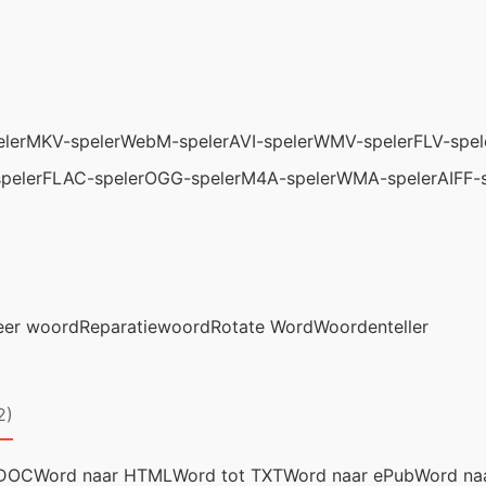
ler
MKV-speler
WebM-speler
AVI-speler
WMV-speler
FLV-spel
peler
FLAC-speler
OGG-speler
M4A-speler
WMA-speler
AIFF-
er woord
Reparatiewoord
Rotate Word
Woordenteller
2)
 DOC
Word naar HTML
Word tot TXT
Word naar ePub
Word na