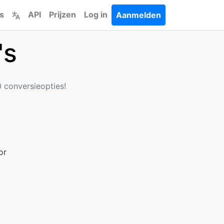
s
API
Prijzen
Log in
Aanmelden
's
 conversieopties!
or