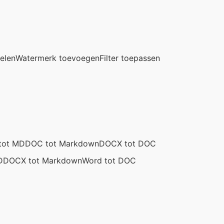
elen
Watermerk toevoegen
Filter toepassen
tot MD
DOC tot Markdown
DOCX tot DOC
D
DOCX tot Markdown
Word tot DOC