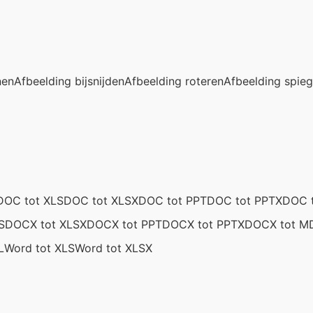
nen
Afbeelding bijsnijden
Afbeelding roteren
Afbeelding spieg
DOC tot XLS
DOC tot XLSX
DOC tot PPT
DOC tot PPTX
DOC 
S
DOCX tot XLSX
DOCX tot PPT
DOCX tot PPTX
DOCX tot M
L
Word tot XLS
Word tot XLSX