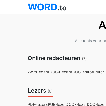
WORD
.to
A
Alle tools voor 
Online redacteuren
(7)
Word-editor
DOCX-editor
DOC-editor
Editor
Lezers
(6)
PDF-lezer
EPUB-lezer
DOCX-lezer
DOC-lezer