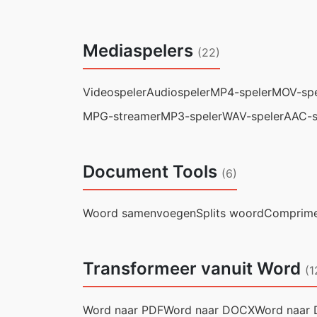
Mediaspelers
(22)
Videospeler
Audiospeler
MP4-speler
MOV-spe
MPG-streamer
MP3-speler
WAV-speler
AAC-s
Document Tools
(6)
Woord samenvoegen
Splits woord
Comprime
Transformeer vanuit Word
(1
Word naar PDF
Word naar DOCX
Word naar