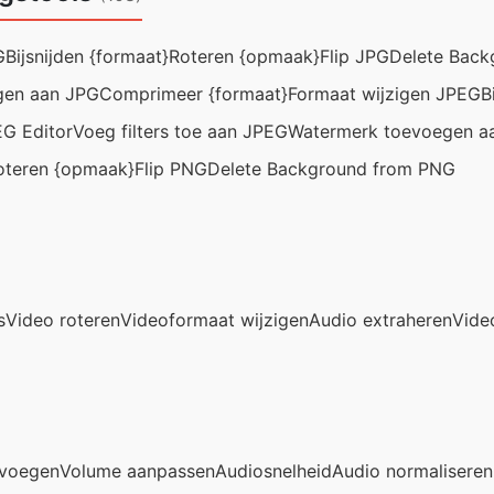
G
Bijsnijden {formaat}
Roteren {opmaak}
Flip JPG
Delete Back
gen aan JPG
Comprimeer {formaat}
Formaat wijzigen JPEG
B
G Editor
Voeg filters toe aan JPEG
Watermerk toevoegen a
oteren {opmaak}
Flip PNG
Delete Background from PNG
s
Video roteren
Videoformaat wijzigen
Audio extraheren
Vide
voegen
Volume aanpassen
Audiosnelheid
Audio normaliseren