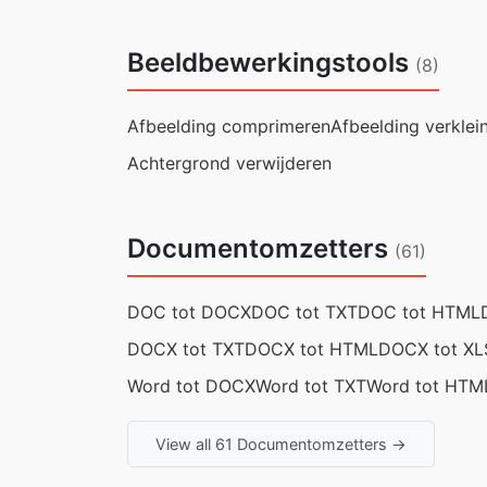
Beeldbewerkingstools
(8)
Afbeelding comprimeren
Afbeelding verklei
Achtergrond verwijderen
Documentomzetters
(61)
DOC tot DOCX
DOC tot TXT
DOC tot HTML
DOCX tot TXT
DOCX tot HTML
DOCX tot XL
Word tot DOCX
Word tot TXT
Word tot HTM
View all 61 Documentomzetters →