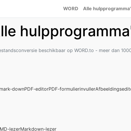
WORD
Alle hulpprogramma'
lle hulpprogramma
bestandsconversie beschikbaar op WORD.to - meer dan 1000
 mark-down
PDF-editor
PDF-formulierinvuller
Afbeeldingsedit
MD-lezer
Markdown-lezer