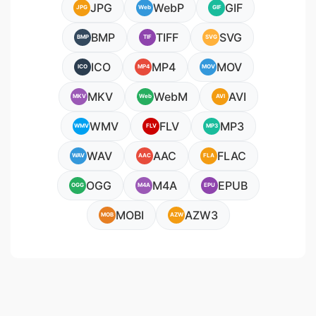
JPG
WebP
GIF
JPG
Web
GIF
BMP
TIFF
SVG
BMP
TIF
SVG
ICO
MP4
MOV
ICO
MP4
MOV
MKV
WebM
AVI
MKV
Web
AVI
WMV
FLV
MP3
WMV
FLV
MP3
WAV
AAC
FLAC
WAV
AAC
FLA
OGG
M4A
EPUB
OGG
M4A
EPU
MOBI
AZW3
MOB
AZW