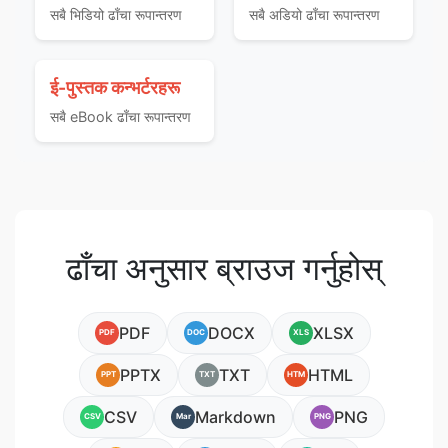
सबै भिडियो ढाँचा रूपान्तरण
सबै अडियो ढाँचा रूपान्तरण
ई-पुस्तक कन्भर्टरहरू
सबै eBook ढाँचा रूपान्तरण
ढाँचा अनुसार ब्राउज गर्नुहोस्
PDF
DOCX
XLSX
PDF
DOC
XLS
PPTX
TXT
HTML
PPT
TXT
HTM
CSV
Markdown
PNG
CSV
Mar
PNG