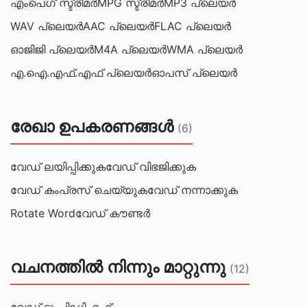
എംപെഗ് സ്ട്രീമര്‍
MPG സ്ട്രീമര്‍
MP3 പ്ലെയർ
WAV പ്ലെയർ
AAC പ്ലെയർ
FLAC പ്ലെയർ
ഓജിജി പ്ലെയർ
M4A പ്ലെയർ
WMA പ്ലെയർ
എ.ഐ.എഫ്.എഫ് പ്ലെയർ
ഓപസ് പ്ലെയർ
രേഖാ ഉപകരണങ്ങള്‍
(6)
വേഡ് ലയിപ്പിക്കുക
വേഡ് വിഭജിക്കുക
വേഡ് കംപ്രസ് ചെയ്യുക
വേഡ് നന്നാക്കുക
Rotate Word
വേഡ് കൗണ്ടർ
വചനത്തില്‍ നിന്നും മാറ്റുന്നു
(12)