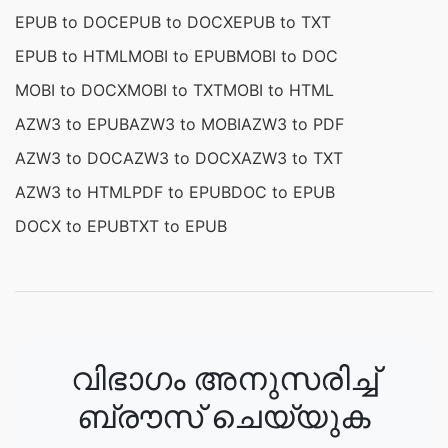
EPUB to DOC
EPUB to DOCX
EPUB to TXT
EPUB to HTML
MOBI to EPUB
MOBI to DOC
MOBI to DOCX
MOBI to TXT
MOBI to HTML
AZW3 to EPUB
AZW3 to MOBI
AZW3 to PDF
AZW3 to DOC
AZW3 to DOCX
AZW3 to TXT
AZW3 to HTML
PDF to EPUB
DOC to EPUB
DOCX to EPUB
TXT to EPUB
വിഭാഗം അനുസരിച്ച്
ബ്രൗസ് ചെയ്യുക