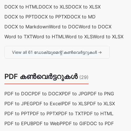
DOCX to HTML
DOCX to XLS
DOCX to XLSX
DOCX to PPT
DOCX to PPTX
DOCX to MD
DOCX to Markdown
Word to DOC
Word to DOCX
Word to TXT
Word to HTML
Word to XLS
Word to XLSX
View all 61 ഡോക്യുമെന്റ് കൺവെർട്ടറുകൾ →
PDF കൺവെർട്ടറുകൾ
(29)
PDF to DOC
PDF to DOCX
PDF to JPG
PDF to PNG
PDF to JPEG
PDF to Excel
PDF to XLS
PDF to XLSX
PDF to PPT
PDF to PPTX
PDF to TXT
PDF to HTML
PDF to EPUB
PDF to WebP
PDF to GIF
DOC to PDF