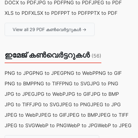
DOCX to PDF
JPG to PDF
PNG to PDF
JPEG to PDF
XLS to PDF
XLSX to PDF
PPT to PDF
PPTX to PDF
View all 29 PDF കൺവെർട്ടറുകൾ →
ഇമേജ് കൺവെർട്ടറുകൾ
(56)
PNG to JPG
PNG to JPEG
PNG to WebP
PNG to GIF
PNG to BMP
PNG to TIFF
PNG to SVG
JPG to PNG
JPG to JPEG
JPG to WebP
JPG to GIF
JPG to BMP
JPG to TIFF
JPG to SVG
JPEG to PNG
JPEG to JPG
JPEG to WebP
JPEG to GIF
JPEG to BMP
JPEG to TIFF
JPEG to SVG
WebP to PNG
WebP to JPG
WebP to JPEG