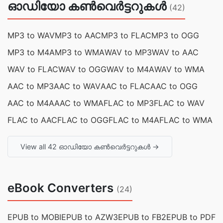
ഓഡിയോ കൺവെർട്ടറുകൾ
(42)
MP3 to WAV
MP3 to AAC
MP3 to FLAC
MP3 to OGG
MP3 to M4A
MP3 to WMA
WAV to MP3
WAV to AAC
WAV to FLAC
WAV to OGG
WAV to M4A
WAV to WMA
AAC to MP3
AAC to WAV
AAC to FLAC
AAC to OGG
AAC to M4A
AAC to WMA
FLAC to MP3
FLAC to WAV
FLAC to AAC
FLAC to OGG
FLAC to M4A
FLAC to WMA
View all 42 ഓഡിയോ കൺവെർട്ടറുകൾ →
eBook Converters
(24)
EPUB to MOBI
EPUB to AZW3
EPUB to FB2
EPUB to PDF