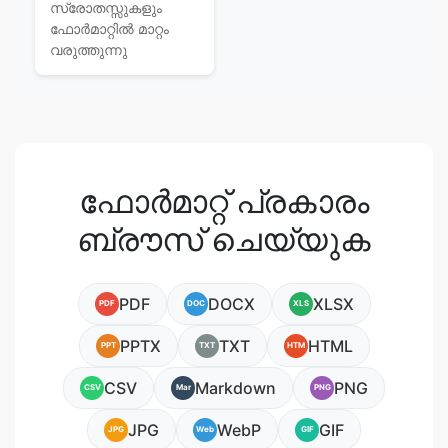
സ്രോതസ്സുകളും
ഫോര്‍മാറ്റില്‍ മാറ്റം
വരുത്തുന്നു
ഫോർമാറ്റ് പ്രകാരം
ബ്രൗസ് ചെയ്യുക
PDF
DOCX
XLSX
PDF
DOC
XLS
PPTX
TXT
HTML
PPT
TXT
HTM
CSV
Markdown
PNG
CSV
Mar
PNG
JPG
WebP
GIF
JPG
Web
GIF