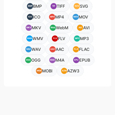
BMP
TIFF
SVG
BMP
TIF
SVG
ICO
MP4
MOV
ICO
MP4
MOV
MKV
WebM
AVI
MKV
Web
AVI
WMV
FLV
MP3
WMV
FLV
MP3
WAV
AAC
FLAC
WAV
AAC
FLA
OGG
M4A
EPUB
OGG
M4A
EPU
MOBI
AZW3
MOB
AZW