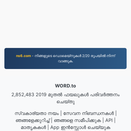
ns6.com
- നിങ്ങളുടെ ഡൊമെയ്നുകൾ 2/20 രൂപയിൽ നിന്ന്
വാങ്ങുക.
WORD.to
2,852,483 2019 മുതൽ ഫയലുകൾ പരിവർത്തനം
ചെയ്‌തു
സ്വകാര്യതാ നയം
|
സേവന നിബന്ധനകൾ
|
ഞങ്ങളേക്കുറിച്ച്
|
ഞങ്ങളെ സമീപിക്കുക
|
API
|
മാതൃകകള്‍
|
App ഇന്‍സ്റ്റോള്‍ ചെയ്യുക