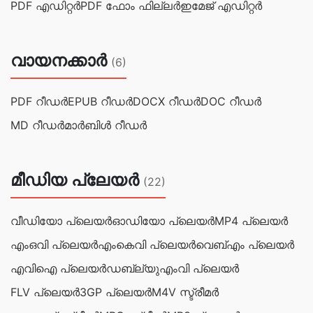
PDF എഡിറ്റർ
PDF ഫോം ഫില്ലർ
ഇമേജ് എഡിറ്റർ
വായനക്കാർ
(6)
PDF റീഡർ
EPUB റീഡര്‍
DOCX റീഡര്‍
DOC റീഡർ
MD റീഡര്‍
മാര്‍ബിള്‍ റീഡര്‍
മീഡിയ പ്ലേയര്‍
(22)
വീഡിയോ പ്ലെയർ
ഓഡിയോ പ്ലെയർ
MP4 പ്ലെയർ
എംഒവി പ്ലെയർ
എംകെവി പ്ലെയർ
വെബ്‌എം പ്ലെയർ
എവിഐ പ്ലെയർ
ഡബ്ല്യുഎംവി പ്ലെയർ
FLV പ്ലെയർ
3GP പ്ലെയർ
M4V സ്ട്രീമര്‍