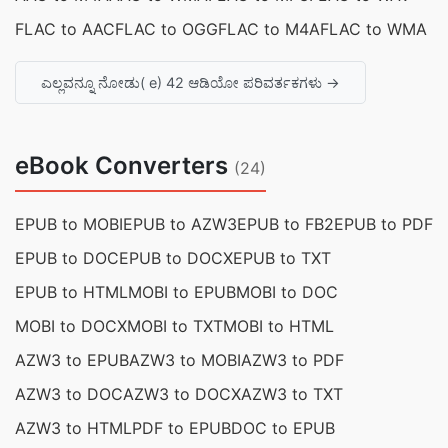
FLAC to AAC
FLAC to OGG
FLAC to M4A
FLAC to WMA
ಎಲ್ಲವನ್ನೂ ನೋಡು( e) 42 ಆಡಿಯೋ ಪರಿವರ್ತಕಗಳು →
eBook Converters
(24)
EPUB to MOBI
EPUB to AZW3
EPUB to FB2
EPUB to PDF
EPUB to DOC
EPUB to DOCX
EPUB to TXT
EPUB to HTML
MOBI to EPUB
MOBI to DOC
MOBI to DOCX
MOBI to TXT
MOBI to HTML
AZW3 to EPUB
AZW3 to MOBI
AZW3 to PDF
AZW3 to DOC
AZW3 to DOCX
AZW3 to TXT
AZW3 to HTML
PDF to EPUB
DOC to EPUB