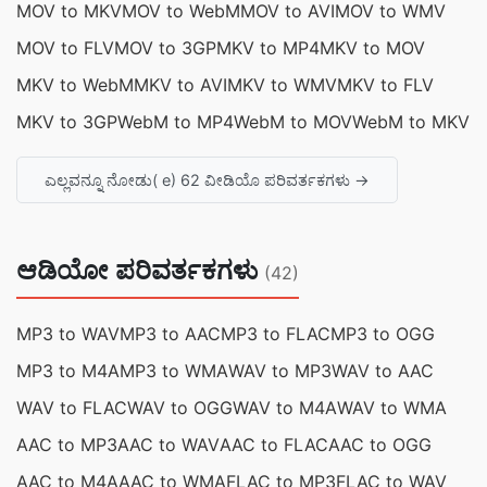
MOV to MKV
MOV to WebM
MOV to AVI
MOV to WMV
MOV to FLV
MOV to 3GP
MKV to MP4
MKV to MOV
MKV to WebM
MKV to AVI
MKV to WMV
MKV to FLV
MKV to 3GP
WebM to MP4
WebM to MOV
WebM to MKV
ಎಲ್ಲವನ್ನೂ ನೋಡು( e) 62 ವೀಡಿಯೊ ಪರಿವರ್ತಕಗಳು →
ಆಡಿಯೋ ಪರಿವರ್ತಕಗಳು
(42)
MP3 to WAV
MP3 to AAC
MP3 to FLAC
MP3 to OGG
MP3 to M4A
MP3 to WMA
WAV to MP3
WAV to AAC
WAV to FLAC
WAV to OGG
WAV to M4A
WAV to WMA
AAC to MP3
AAC to WAV
AAC to FLAC
AAC to OGG
AAC to M4A
AAC to WMA
FLAC to MP3
FLAC to WAV