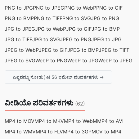
PNG to JPG
PNG to JPEG
PNG to WebP
PNG to GIF
PNG to BMP
PNG to TIFF
PNG to SVG
JPG to PNG
JPG to JPEG
JPG to WebP
JPG to GIF
JPG to BMP
JPG to TIFF
JPG to SVG
JPEG to PNG
JPEG to JPG
JPEG to WebP
JPEG to GIF
JPEG to BMP
JPEG to TIFF
JPEG to SVG
WebP to PNG
WebP to JPG
WebP to JPEG
ಎಲ್ಲವನ್ನೂ ನೋಡು( e) 56 ಇಮೇಜ್ ಪರಿವರ್ತಕಗಳು →
ವೀಡಿಯೊ ಪರಿವರ್ತಕಗಳು
(62)
MP4 to MOV
MP4 to MKV
MP4 to WebM
MP4 to AVI
MP4 to WMV
MP4 to FLV
MP4 to 3GP
MOV to MP4