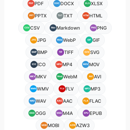
PDF
DOCX
XLSX
PDF
DOC
XLS
PPTX
TXT
HTML
PPT
TXT
HTM
CSV
Markdown
PNG
CSV
Mar
PNG
JPG
WebP
GIF
JPG
Web
GIF
BMP
TIFF
SVG
BMP
TIF
SVG
ICO
MP4
MOV
ICO
MP4
MOV
MKV
WebM
AVI
MKV
Web
AVI
WMV
FLV
MP3
WMV
FLV
MP3
WAV
AAC
FLAC
WAV
AAC
FLA
OGG
M4A
EPUB
OGG
M4A
EPU
MOBI
AZW3
MOB
AZW