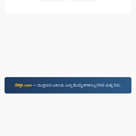
ನೆಟ್ಸ್6.com
—⁠ ಮುಕ್ತವಾದ ಏಕಾಂತ, ಎಲ್ಲಾ ಡೊಮೈನ್‌ಗಳಲ್ಲೂ DNS ಮತ್ತು SSL.
WORD.to
2,852,450 2019 ರಿಂದ ಫೈಲ್‌ಗಳನ್ನು ಪರಿವರ್ತಿಸಲಾಗಿದೆ
ಗೌಪ್ಯತಾ ನೀತಿ
|
ಸೇವಾ ನಿಯಮಗಳು
|
ನಮ್ಮ ಬಗ್ಗೆ
|
ನಮ್ಮನ್ನು ಸಂಪರ್ಕಿಸಿ