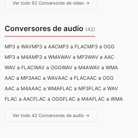
Ver todo 62 Conversores de vídeo →
Conversores de audio
(42)
MP3 a WAV
MP3 a AAC
MP3 a FLAC
MP3 a OGG
MP3 a M4A
MP3 a WMA
WAV a MP3
WAV a AAC
WAV a FLAC
WAV a OGG
WAV a M4A
WAV a WMA
AAC a MP3
AAC a WAV
AAC a FLAC
AAC a OGG
AAC a M4A
AAC a WMA
FLAC a MP3
FLAC a WAV
FLAC a AAC
FLAC a OGG
FLAC a M4A
FLAC a WMA
Ver todo 42 Conversores de audio →