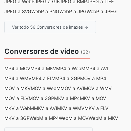
JPEG a WebP
JPEG a GIF
JPEG a BMP
JPEG a TIFF
JPEG a SVG
WebP a PNG
WebP a JPG
WebP a JPEG
Ver todo 56 Conversores de imaxes →
Conversores de vídeo
(62)
MP4 a MOV
MP4 a MKV
MP4 a WebM
MP4 a AVI
MP4 a WMV
MP4 a FLV
MP4 a 3GP
MOV a MP4
MOV a MKV
MOV a WebM
MOV a AVI
MOV a WMV
MOV a FLV
MOV a 3GP
MKV a MP4
MKV a MOV
MKV a WebM
MKV a AVI
MKV a WMV
MKV a FLV
MKV a 3GP
WebM a MP4
WebM a MOV
WebM a MKV