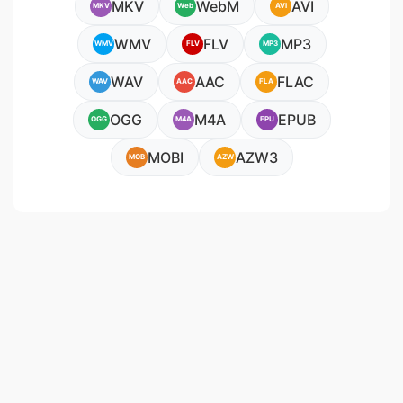
MKV
WebM
AVI
MKV
Web
AVI
WMV
FLV
MP3
WMV
FLV
MP3
WAV
AAC
FLAC
WAV
AAC
FLA
OGG
M4A
EPUB
OGG
M4A
EPU
MOBI
AZW3
MOB
AZW