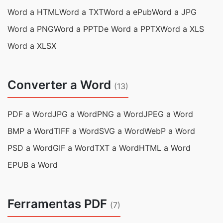
Word a HTML
Word a TXT
Word a ePub
Word a JPG
Word a PNG
Word a PPT
De Word a PPTX
Word a XLS
Word a XLSX
Converter a Word
(13)
PDF a Word
JPG a Word
PNG a Word
JPEG a Word
BMP a Word
TIFF a Word
SVG a Word
WebP a Word
PSD a Word
GIF a Word
TXT a Word
HTML a Word
EPUB a Word
Ferramentas PDF
(7)