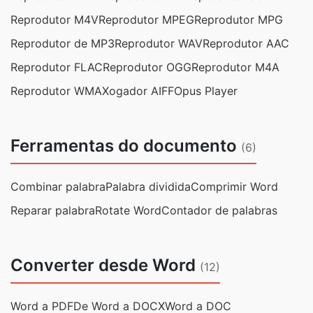
Reprodutor M4V
Reprodutor MPEG
Reprodutor MPG
Reprodutor de MP3
Reprodutor WAV
Reprodutor AAC
Reprodutor FLAC
Reprodutor OGG
Reprodutor M4A
Reprodutor WMA
Xogador AIFF
Opus Player
Ferramentas do documento
(6)
Combinar palabra
Palabra dividida
Comprimir Word
Reparar palabra
Rotate Word
Contador de palabras
Converter desde Word
(12)
Word a PDF
De Word a DOCX
Word a DOC