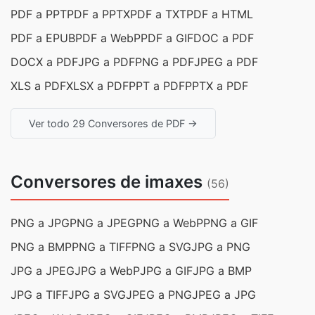
PDF a PPT
PDF a PPTX
PDF a TXT
PDF a HTML
PDF a EPUB
PDF a WebP
PDF a GIF
DOC a PDF
DOCX a PDF
JPG a PDF
PNG a PDF
JPEG a PDF
XLS a PDF
XLSX a PDF
PPT a PDF
PPTX a PDF
Ver todo 29 Conversores de PDF →
Conversores de imaxes
(56)
PNG a JPG
PNG a JPEG
PNG a WebP
PNG a GIF
PNG a BMP
PNG a TIFF
PNG a SVG
JPG a PNG
JPG a JPEG
JPG a WebP
JPG a GIF
JPG a BMP
JPG a TIFF
JPG a SVG
JPEG a PNG
JPEG a JPG