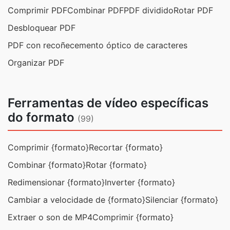
Comprimir PDF
Combinar PDF
PDF dividido
Rotar PDF
Desbloquear PDF
PDF con recoñecemento óptico de caracteres
Organizar PDF
Ferramentas de vídeo específicas
do formato
(99)
Comprimir {formato}
Recortar {formato}
Combinar {formato}
Rotar {formato}
Redimensionar {formato}
Inverter {formato}
Cambiar a velocidade de {formato}
Silenciar {formato}
Extraer o son de MP4
Comprimir {formato}