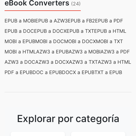
eBook Converters
(24)
EPUB a MOBI
EPUB a AZW3
EPUB a FB2
EPUB a PDF
EPUB a DOC
EPUB a DOCX
EPUB a TXT
EPUB a HTML
MOBI a EPUB
MOBI a DOC
MOBI a DOCX
MOBI a TXT
MOBI a HTML
AZW3 a EPUB
AZW3 a MOBI
AZW3 a PDF
AZW3 a DOC
AZW3 a DOCX
AZW3 a TXT
AZW3 a HTML
PDF a EPUB
DOC a EPUB
DOCX a EPUB
TXT a EPUB
Explorar por categoría