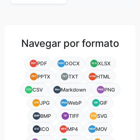
Navegar por formato
PDF
DOCX
XLSX
PDF
DOC
XLS
PPTX
TXT
HTML
PPT
TXT
HTM
CSV
Markdown
PNG
CSV
Mar
PNG
JPG
WebP
GIF
JPG
Web
GIF
BMP
TIFF
SVG
BMP
TIF
SVG
ICO
MP4
MOV
ICO
MP4
MOV