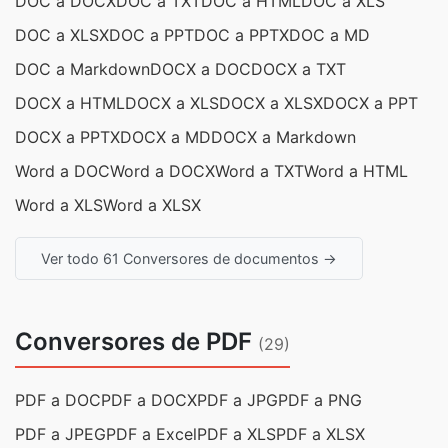
DOC a DOCX
DOC a TXT
DOC a HTML
DOC a XLS
DOC a XLSX
DOC a PPT
DOC a PPTX
DOC a MD
DOC a Markdown
DOCX a DOC
DOCX a TXT
DOCX a HTML
DOCX a XLS
DOCX a XLSX
DOCX a PPT
DOCX a PPTX
DOCX a MD
DOCX a Markdown
Word a DOC
Word a DOCX
Word a TXT
Word a HTML
Word a XLS
Word a XLSX
Ver todo 61 Conversores de documentos →
Conversores de PDF
(29)
PDF a DOC
PDF a DOCX
PDF a JPG
PDF a PNG
PDF a JPEG
PDF a Excel
PDF a XLS
PDF a XLSX