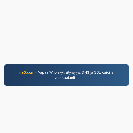
ns6.com
– Vapaa Whois-yksityisyys, DNS ja SSL kaikilla
verkkoalueilla.
WORD.to
2,854,404 Vuodesta 2019 lähtien muunnetut
tiedostot
Tietosuojakäytäntö
|
Palveluehdot
|
Tietoa meistä
|