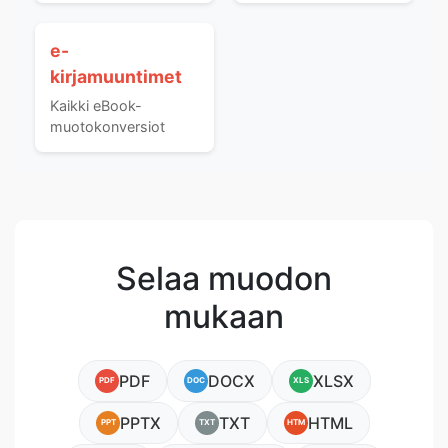
e-
kirjamuuntimet
Kaikki eBook-
muotokonversiot
Selaa muodon
mukaan
PDF
DOCX
XLSX
PDF
DOC
XLS
PPTX
TXT
HTML
PPT
TXT
HTM