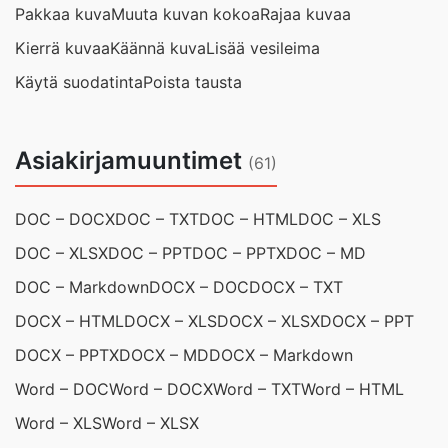
Pakkaa kuva
Muuta kuvan kokoa
Rajaa kuvaa
Kierrä kuvaa
Käännä kuva
Lisää vesileima
Käytä suodatinta
Poista tausta
Asiakirjamuuntimet
(61)
DOC – DOCX
DOC – TXT
DOC – HTML
DOC – XLS
DOC – XLSX
DOC – PPT
DOC – PPTX
DOC – MD
DOC – Markdown
DOCX – DOC
DOCX – TXT
DOCX – HTML
DOCX – XLS
DOCX – XLSX
DOCX – PPT
DOCX – PPTX
DOCX – MD
DOCX – Markdown
Word – DOC
Word – DOCX
Word – TXT
Word – HTML
Word – XLS
Word – XLSX