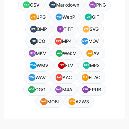
CSV
Markdown
PNG
CSV
Mar
PNG
JPG
WebP
GIF
JPG
Web
GIF
BMP
TIFF
SVG
BMP
TIF
SVG
ICO
MP4
MOV
ICO
MP4
MOV
MKV
WebM
AVI
MKV
Web
AVI
WMV
FLV
MP3
WMV
FLV
MP3
WAV
AAC
FLAC
WAV
AAC
FLA
OGG
M4A
EPUB
OGG
M4A
EPU
MOBI
AZW3
MOB
AZW