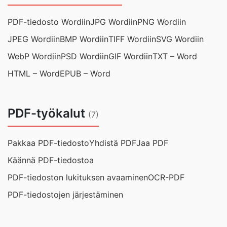
PDF-tiedosto Wordiin
JPG Wordiin
PNG Wordiin
JPEG Wordiin
BMP Wordiin
TIFF Wordiin
SVG Wordiin
WebP Wordiin
PSD Wordiin
GIF Wordiin
TXT – Word
HTML – Word
EPUB – Word
PDF-työkalut
(7)
Pakkaa PDF-tiedosto
Yhdistä PDF
Jaa PDF
Käännä PDF-tiedostoa
PDF-tiedoston lukituksen avaaminen
OCR-PDF
PDF-tiedostojen järjestäminen