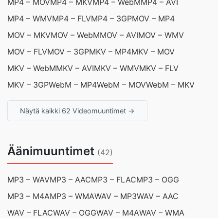
MP4 – MOV
MP4 – MKV
MP4 – WebM
MP4 – AVI
MP4 – WMV
MP4 – FLV
MP4 – 3GP
MOV – MP4
MOV – MKV
MOV – WebM
MOV – AVI
MOV – WMV
MOV – FLV
MOV – 3GP
MKV – MP4
MKV – MOV
MKV – WebM
MKV – AVI
MKV – WMV
MKV – FLV
MKV – 3GP
WebM – MP4
WebM – MOV
WebM – MKV
Näytä kaikki 62 Videomuuntimet →
Äänimuuntimet
(42)
MP3 – WAV
MP3 – AAC
MP3 – FLAC
MP3 – OGG
MP3 – M4A
MP3 – WMA
WAV – MP3
WAV – AAC
WAV – FLAC
WAV – OGG
WAV – M4A
WAV – WMA