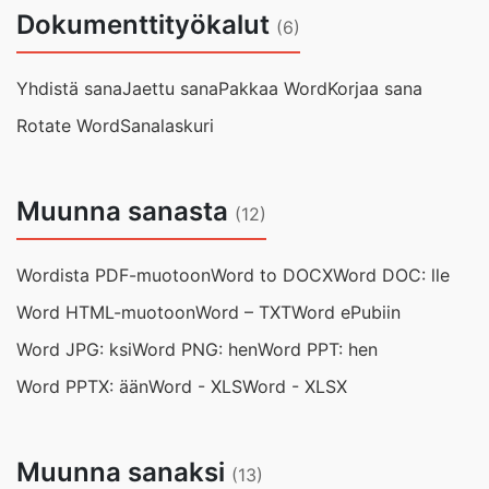
Dokumenttityökalut
(6)
Yhdistä sana
Jaettu sana
Pakkaa Word
Korjaa sana
Rotate Word
Sanalaskuri
Muunna sanasta
(12)
Wordista PDF-muotoon
Word to DOCX
Word DOC: lle
Word HTML-muotoon
Word – TXT
Word ePubiin
Word JPG: ksi
Word PNG: hen
Word PPT: hen
Word PPTX: ään
Word - XLS
Word - XLSX
Muunna sanaksi
(13)