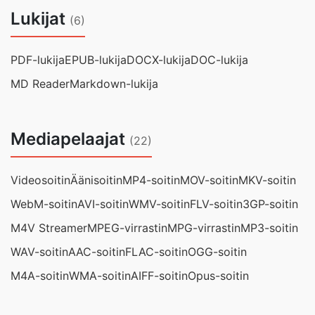
Lukijat
(6)
PDF-lukija
EPUB-lukija
DOCX-lukija
DOC-lukija
MD Reader
Markdown-lukija
Mediapelaajat
(22)
Videosoitin
Äänisoitin
MP4-soitin
MOV-soitin
MKV-soitin
WebM-soitin
AVI-soitin
WMV-soitin
FLV-soitin
3GP-soitin
M4V Streamer
MPEG-virrastin
MPG-virrastin
MP3-soitin
WAV-soitin
AAC-soitin
FLAC-soitin
OGG-soitin
M4A-soitin
WMA-soitin
AIFF-soitin
Opus-soitin