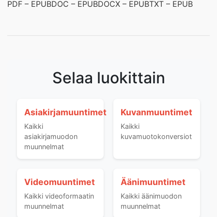
PDF – EPUB
DOC – EPUB
DOCX – EPUB
TXT – EPUB
Selaa luokittain
Asiakirjamuuntimet
Kuvanmuuntimet
Kaikki
Kaikki
asiakirjamuodon
kuvamuotokonversiot
muunnelmat
Videomuuntimet
Äänimuuntimet
Kaikki videoformaatin
Kaikki äänimuodon
muunnelmat
muunnelmat