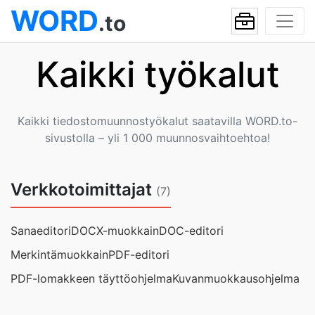
WORD
.to
Kaikki työkalut
Kaikki tiedostomuunnostyökalut saatavilla WORD.to-
sivustolla – yli 1 000 muunnosvaihtoehtoa!
Verkkotoimittajat
(7)
Sanaeditori
DOCX-muokkain
DOC-editori
Merkintämuokkain
PDF-editori
PDF-lomakkeen täyttöohjelma
Kuvanmuokkausohjelma