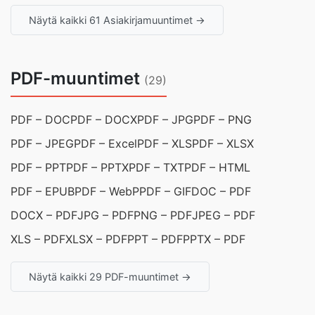
Näytä kaikki 61 Asiakirjamuuntimet →
PDF-muuntimet
(29)
PDF – DOC
PDF – DOCX
PDF – JPG
PDF – PNG
PDF – JPEG
PDF – Excel
PDF – XLS
PDF – XLSX
PDF – PPT
PDF – PPTX
PDF – TXT
PDF – HTML
PDF – EPUB
PDF – WebP
PDF – GIF
DOC – PDF
DOCX – PDF
JPG – PDF
PNG – PDF
JPEG – PDF
XLS – PDF
XLSX – PDF
PPT – PDF
PPTX – PDF
Näytä kaikki 29 PDF-muuntimet →