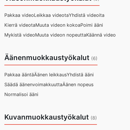
Pakkaa video
Leikkaa videota
Yhdistä videoita
Kierrä videota
Muuta videon kokoa
Poimi ääni
Mykistä video
Muuta videon nopeutta
Käännä video
Äänenmuokkaustyökalut
(6)
Pakkaa ääntä
Äänen leikkaus
Yhdistä ääni
Säädä äänenvoimakkuutta
Äänen nopeus
Normalisoi ääni
Kuvanmuokkaustyökalut
(8)