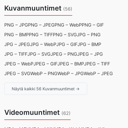
Kuvanmuuntimet
(56)
PNG – JPG
PNG – JPEG
PNG – WebP
PNG – GIF
PNG – BMP
PNG – TIFF
PNG – SVG
JPG – PNG
JPG – JPEG
JPG – WebP
JPG – GIF
JPG – BMP
JPG – TIFF
JPG – SVG
JPEG – PNG
JPEG – JPG
JPEG – WebP
JPEG – GIF
JPEG – BMP
JPEG – TIFF
JPEG – SVG
WebP – PNG
WebP – JPG
WebP – JPEG
Näytä kaikki 56 Kuvanmuuntimet →
Videomuuntimet
(62)