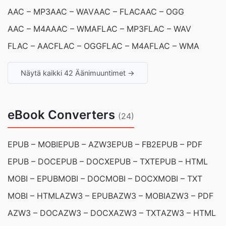
AAC – MP3
AAC – WAV
AAC – FLAC
AAC – OGG
AAC – M4A
AAC – WMA
FLAC – MP3
FLAC – WAV
FLAC – AAC
FLAC – OGG
FLAC – M4A
FLAC – WMA
Näytä kaikki 42 Äänimuuntimet →
eBook Converters
(24)
EPUB – MOBI
EPUB – AZW3
EPUB – FB2
EPUB – PDF
EPUB – DOC
EPUB – DOCX
EPUB – TXT
EPUB – HTML
MOBI – EPUB
MOBI – DOC
MOBI – DOCX
MOBI – TXT
MOBI – HTML
AZW3 – EPUB
AZW3 – MOBI
AZW3 – PDF
AZW3 – DOC
AZW3 – DOCX
AZW3 – TXT
AZW3 – HTML