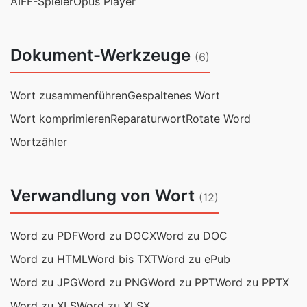
AIFF-Spieler
Opus Player
Dokument-Werkzeuge
(6)
Wort zusammenführen
Gespaltenes Wort
Wort komprimieren
Reparaturwort
Rotate Word
Wortzähler
Verwandlung von Wort
(12)
Word zu PDF
Word zu DOCX
Word zu DOC
Word zu HTML
Word bis TXT
Word zu ePub
Word zu JPG
Word zu PNG
Word zu PPT
Word zu PPTX
Word zu XLS
Word zu XLSX