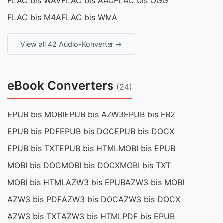
FLAC bis WAV
FLAC bis AAC
FLAC bis OGG
FLAC bis M4A
FLAC bis WMA
View all 42 Audio-Konverter →
eBook Converters
(24)
EPUB bis MOBI
EPUB bis AZW3
EPUB bis FB2
EPUB bis PDF
EPUB bis DOC
EPUB bis DOCX
EPUB bis TXT
EPUB bis HTML
MOBI bis EPUB
MOBI bis DOC
MOBI bis DOCX
MOBI bis TXT
MOBI bis HTML
AZW3 bis EPUB
AZW3 bis MOBI
AZW3 bis PDF
AZW3 bis DOC
AZW3 bis DOCX
AZW3 bis TXT
AZW3 bis HTML
PDF bis EPUB