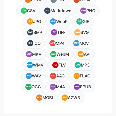
CSV
Markdown
PNG
CSV
Mar
PNG
JPG
WebP
GIF
JPG
Web
GIF
BMP
TIFF
SVG
BMP
TIF
SVG
ICO
MP4
MOV
ICO
MP4
MOV
MKV
WebM
AVI
MKV
Web
AVI
WMV
FLV
MP3
WMV
FLV
MP3
WAV
AAC
FLAC
WAV
AAC
FLA
OGG
M4A
EPUB
OGG
M4A
EPU
MOBI
AZW3
MOB
AZW