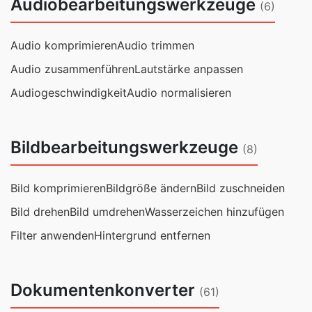
Audiobearbeitungswerkzeuge
(6)
Audio komprimieren
Audio trimmen
Audio zusammenführen
Lautstärke anpassen
Audiogeschwindigkeit
Audio normalisieren
Bildbearbeitungswerkzeuge
(8)
Bild komprimieren
Bildgröße ändern
Bild zuschneiden
Bild drehen
Bild umdrehen
Wasserzeichen hinzufügen
Filter anwenden
Hintergrund entfernen
Dokumentenkonverter
(61)