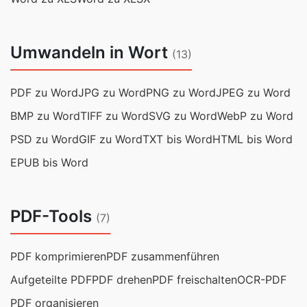
Umwandeln in Wort
(13)
PDF zu Word
JPG zu Word
PNG zu Word
JPEG zu Word
BMP zu Word
TIFF zu Word
SVG zu Word
WebP zu Word
PSD zu Word
GIF zu Word
TXT bis Word
HTML bis Word
EPUB bis Word
PDF-Tools
(7)
PDF komprimieren
PDF zusammenführen
Aufgeteilte PDF
PDF drehen
PDF freischalten
OCR-PDF
PDF organisieren