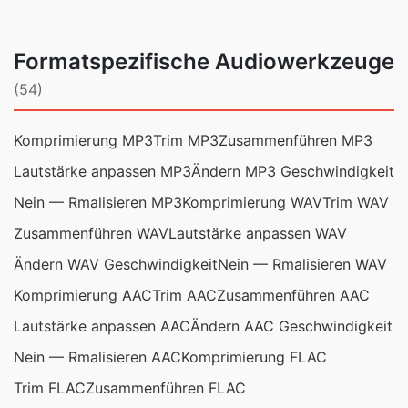
Formatspezifische Audiowerkzeuge
(54)
Komprimierung MP3
Trim MP3
Zusammenführen MP3
Lautstärke anpassen MP3
Ändern MP3 Geschwindigkeit
Nein — Rmalisieren MP3
Komprimierung WAV
Trim WAV
Zusammenführen WAV
Lautstärke anpassen WAV
Ändern WAV Geschwindigkeit
Nein — Rmalisieren WAV
Komprimierung AAC
Trim AAC
Zusammenführen AAC
Lautstärke anpassen AAC
Ändern AAC Geschwindigkeit
Nein — Rmalisieren AAC
Komprimierung FLAC
Trim FLAC
Zusammenführen FLAC