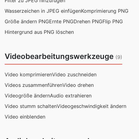
Filter zu JPEG hinzufügen
Wasserzeichen in JPEG einfügen
Komprimierung PNG
Größe ändern PNG
Ernte PNG
Drehen PNG
Flip PNG
Hintergrund aus PNG löschen
Videobearbeitungswerkzeuge
(9)
Video komprimieren
Video zuschneiden
Videos zusammenführen
Video drehen
Videogröße ändern
Audio extrahieren
Video stumm schalten
Videogeschwindigkeit ändern
Video einblenden