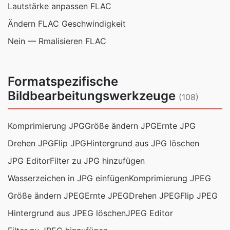
Lautstärke anpassen FLAC
Ändern FLAC Geschwindigkeit
Nein — Rmalisieren FLAC
Formatspezifische
Bildbearbeitungswerkzeuge
(108)
Komprimierung JPG
Größe ändern JPG
Ernte JPG
Drehen JPG
Flip JPG
Hintergrund aus JPG löschen
JPG Editor
Filter zu JPG hinzufügen
Wasserzeichen in JPG einfügen
Komprimierung JPEG
Größe ändern JPEG
Ernte JPEG
Drehen JPEG
Flip JPEG
Hintergrund aus JPEG löschen
JPEG Editor