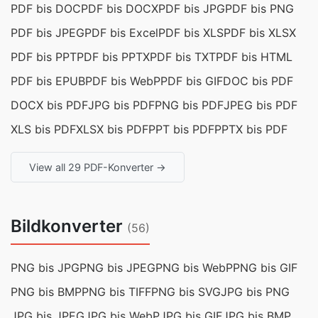
PDF bis DOC
PDF bis DOCX
PDF bis JPG
PDF bis PNG
PDF bis JPEG
PDF bis Excel
PDF bis XLS
PDF bis XLSX
PDF bis PPT
PDF bis PPTX
PDF bis TXT
PDF bis HTML
PDF bis EPUB
PDF bis WebP
PDF bis GIF
DOC bis PDF
DOCX bis PDF
JPG bis PDF
PNG bis PDF
JPEG bis PDF
XLS bis PDF
XLSX bis PDF
PPT bis PDF
PPTX bis PDF
View all 29 PDF-Konverter →
Bildkonverter
(56)
PNG bis JPG
PNG bis JPEG
PNG bis WebP
PNG bis GIF
PNG bis BMP
PNG bis TIFF
PNG bis SVG
JPG bis PNG
JPG bis JPEG
JPG bis WebP
JPG bis GIF
JPG bis BMP