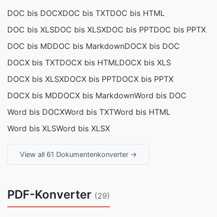
DOC bis DOCX
DOC bis TXT
DOC bis HTML
DOC bis XLS
DOC bis XLSX
DOC bis PPT
DOC bis PPTX
DOC bis MD
DOC bis Markdown
DOCX bis DOC
DOCX bis TXT
DOCX bis HTML
DOCX bis XLS
DOCX bis XLSX
DOCX bis PPT
DOCX bis PPTX
DOCX bis MD
DOCX bis Markdown
Word bis DOC
Word bis DOCX
Word bis TXT
Word bis HTML
Word bis XLS
Word bis XLSX
View all 61 Dokumentenkonverter →
PDF-Konverter
(29)