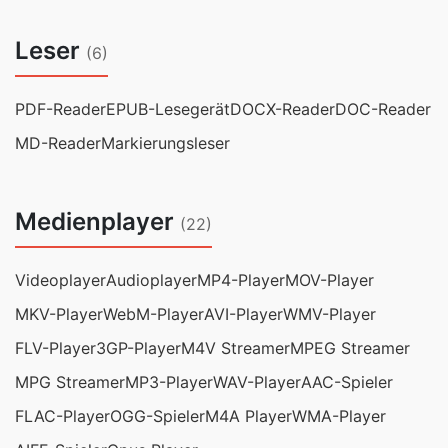
Leser
(6)
PDF-Reader
EPUB-Lesegerät
DOCX-Reader
DOC-Reader
MD-Reader
Markierungsleser
Medienplayer
(22)
Videoplayer
Audioplayer
MP4-Player
MOV-Player
MKV-Player
WebM-Player
AVI-Player
WMV-Player
FLV-Player
3GP-Player
M4V Streamer
MPEG Streamer
MPG Streamer
MP3-Player
WAV-Player
AAC-Spieler
FLAC-Player
OGG-Spieler
M4A Player
WMA-Player