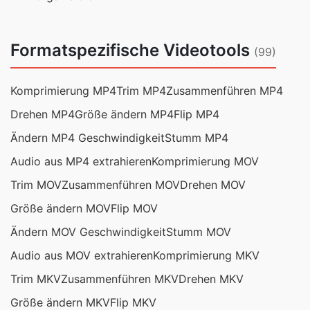
Formatspezifische Videotools
(99)
Komprimierung MP4
Trim MP4
Zusammenführen MP4
Drehen MP4
Größe ändern MP4
Flip MP4
Ändern MP4 Geschwindigkeit
Stumm MP4
Audio aus MP4 extrahieren
Komprimierung MOV
Trim MOV
Zusammenführen MOV
Drehen MOV
Größe ändern MOV
Flip MOV
Ändern MOV Geschwindigkeit
Stumm MOV
Audio aus MOV extrahieren
Komprimierung MKV
Trim MKV
Zusammenführen MKV
Drehen MKV
Größe ändern MKV
Flip MKV