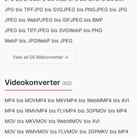
JPG bis TIFF
JPG bis SVG
JPEG bis PNG
JPEG bis JPG
JPEG bis WebP
JPEG bis GIF
JPEG bis BMP
JPEG bis TIFF
JPEG bis SVG
WebP bis PNG
WebP bis JPG
WebP bis JPEG
View all 56 Bildkonverter →
Videokonverter
(62)
MP4 bis MOV
MP4 bis MKV
MP4 bis WebM
MP4 bis AVI
MP4 bis WMV
MP4 bis FLV
MP4 bis 3GP
MOV bis MP4
MOV bis MKV
MOV bis WebM
MOV bis AVI
MOV bis WMV
MOV bis FLV
MOV bis 3GP
MKV bis MP4