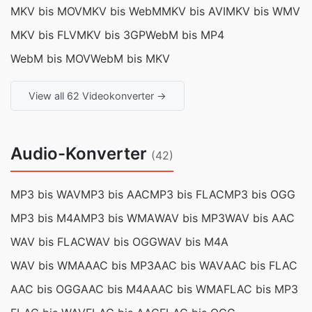
MKV bis MOV
MKV bis WebM
MKV bis AVI
MKV bis WMV
MKV bis FLV
MKV bis 3GP
WebM bis MP4
WebM bis MOV
WebM bis MKV
View all 62 Videokonverter →
Audio-Konverter
(42)
MP3 bis WAV
MP3 bis AAC
MP3 bis FLAC
MP3 bis OGG
MP3 bis M4A
MP3 bis WMA
WAV bis MP3
WAV bis AAC
WAV bis FLAC
WAV bis OGG
WAV bis M4A
WAV bis WMA
AAC bis MP3
AAC bis WAV
AAC bis FLAC
AAC bis OGG
AAC bis M4A
AAC bis WMA
FLAC bis MP3