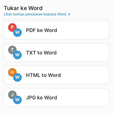
Tukar ke Word
Lihat semua penukaran kepada Word →
P
PDF ke Word
W
T
TXT to Word
W
H
HTML to Word
W
J
JPG ke Word
W