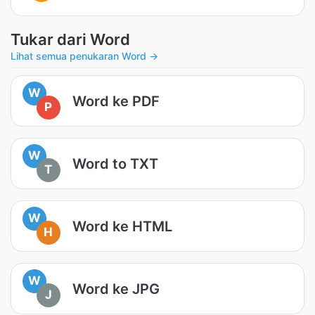
Tukar dari Word
Lihat semua penukaran Word →
W
Word ke PDF
P
W
Word to TXT
T
W
Word ke HTML
H
W
Word ke JPG
J