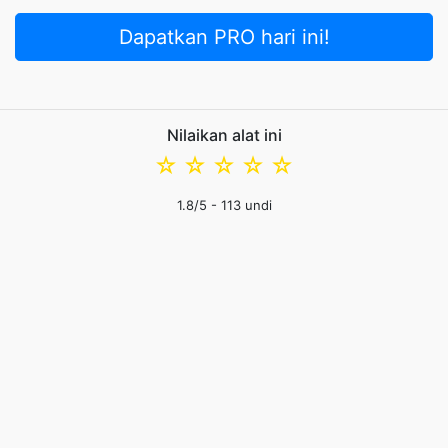
Dapatkan PRO hari ini!
Nilaikan alat ini
☆
☆
☆
☆
☆
1.8
/5 -
113
undi