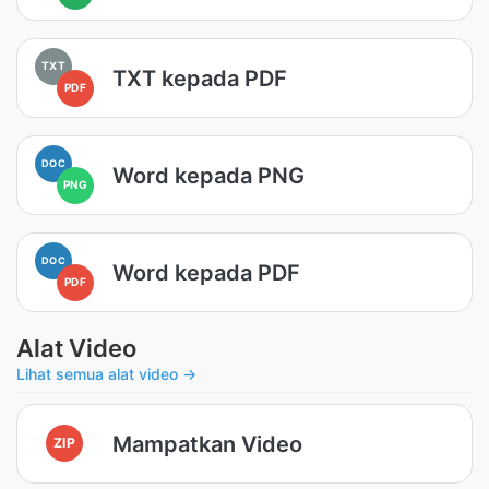
TXT
TXT kepada PDF
PDF
DOC
Word kepada PNG
PNG
DOC
Word kepada PDF
PDF
Alat Video
Lihat semua alat video →
Mampatkan Video
ZIP