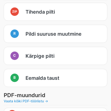
Tihenda pilti
ZIP
Pildi suuruse muutmine
R
Kärpige pilti
C
Eemalda taust
B
PDF-muundurid
Vaata kõiki PDF-tööriistu →