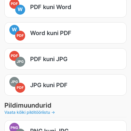
PDF
PDF kuni Word
W
W
Word kuni PDF
PDF
PDF
PDF kuni JPG
JPG
JPG
JPG kuni PDF
PDF
Pildimuundurid
Vaata kõiki pilditööriistu →
PNG
PNG kuni JPG