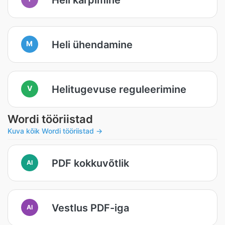
Heli ühendamine
M
Helitugevuse reguleerimine
V
Wordi tööriistad
Kuva kõik Wordi tööriistad →
PDF kokkuvõtlik
AI
Vestlus PDF-iga
AI