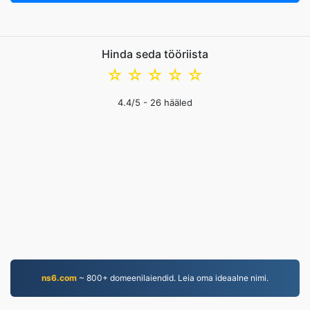
Hinda seda tööriista
☆
☆
☆
☆
☆
4.4
/5 -
26
hääled
ns6.com
~ 800+ domeenilaiendid. Leia oma ideaalne nimi.