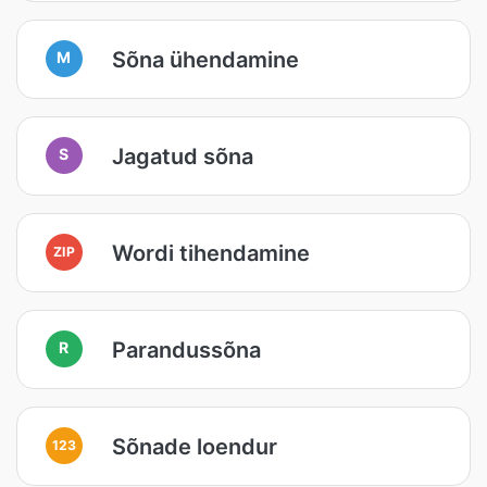
Sõna ühendamine
M
Jagatud sõna
S
Wordi tihendamine
ZIP
Parandussõna
R
Sõnade loendur
123