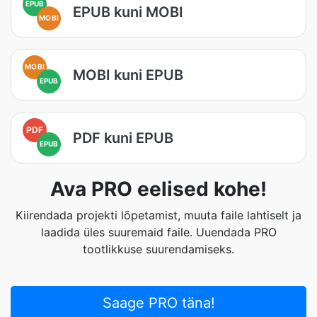
EPUB
EPUB kuni MOBI
MOBI
MOBI
MOBI kuni EPUB
EPUB
PDF
PDF kuni EPUB
EPUB
Ava PRO eelised kohe!
Kiirendada projekti lõpetamist, muuta faile lahtiselt ja
laadida üles suuremaid faile. Uuendada PRO
tootlikkuse suurendamiseks.
Saage PRO täna!