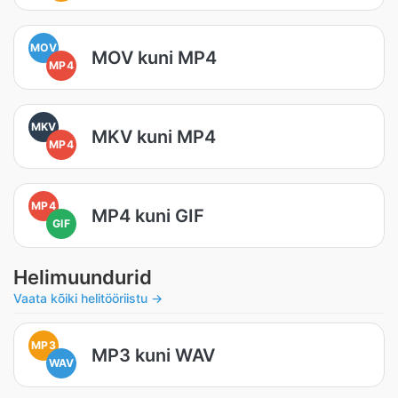
MOV
MOV kuni MP4
MP4
MKV
MKV kuni MP4
MP4
MP4
MP4 kuni GIF
GIF
Helimuundurid
Vaata kõiki helitööriistu →
MP3
MP3 kuni WAV
WAV