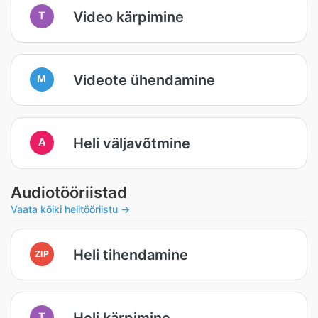
Video kärpimine
T
Videote ühendamine
M
Heli väljavõtmine
A
Audiotööriistad
Vaata kõiki helitööriistu →
Heli tihendamine
ZIP
Heli kärpimine
T