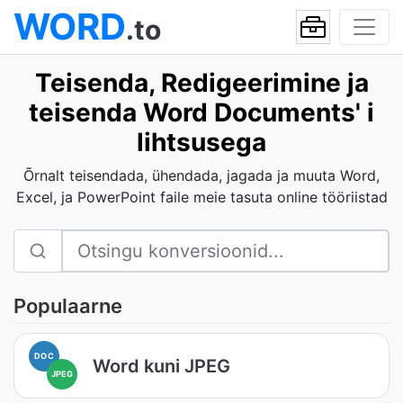
WORD
.to
Teisenda, Redigeerimine ja
teisenda Word Documents' i
lihtsusega
Õrnalt teisendada, ühendada, jagada ja muuta Word,
Excel, ja PowerPoint faile meie tasuta online tööriistad
Populaarne
DOC
Word kuni JPEG
JPEG