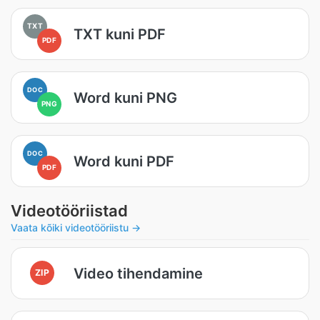
TXT
TXT kuni PDF
PDF
DOC
Word kuni PNG
PNG
DOC
Word kuni PDF
PDF
Videotööriistad
Vaata kõiki videotööriistu →
Video tihendamine
ZIP