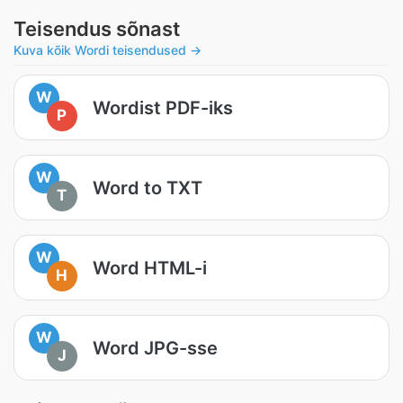
Teisendus sõnast
Kuva kõik Wordi teisendused →
W
Wordist PDF-iks
P
W
Word to TXT
T
W
Word HTML-i
H
W
Word JPG-sse
J