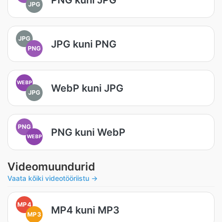
JPG
JPG
JPG kuni PNG
PNG
WEBP
WebP kuni JPG
JPG
PNG
PNG kuni WebP
WEBP
Videomuundurid
Vaata kõiki videotööriistu →
MP4
MP4 kuni MP3
MP3