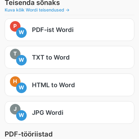
Teisenda sõnaks
Kuva kõik Wordi teisendused →
P
PDF-ist Wordi
W
T
TXT to Word
W
H
HTML to Word
W
J
JPG Wordi
W
PDF-tööriistad