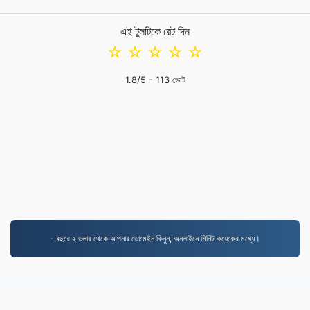
এই টুলটিকে রেট দিন
☆
☆
☆
☆
☆
1.8
/5 -
113
ভোট
- বছরে ২ ডলার থেকে আপনার ডোমেইন কিনুন, অনলাইনে মিনিট কয়েকের মধ্যে।
WORD.to