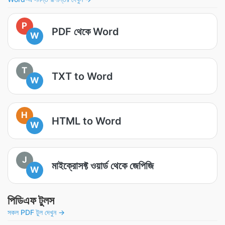
P
PDF থেকে Word
W
T
TXT to Word
W
H
HTML to Word
W
J
মাইক্রোসফ্ট ওয়ার্ড থেকে জেপিজি
W
পিডিএফ টুলস
সকল PDF টুল দেখুন →