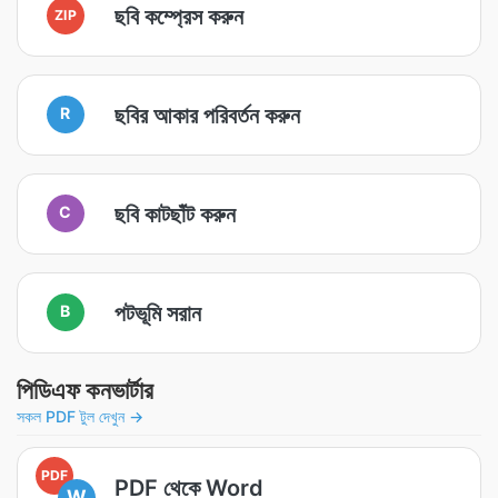
ছবি কম্প্রেস করুন
ZIP
ছবির আকার পরিবর্তন করুন
R
ছবি কাটছাঁট করুন
C
পটভূমি সরান
B
পিডিএফ কনভার্টার
সকল PDF টুল দেখুন →
PDF
PDF থেকে Word
W