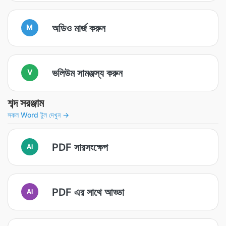
অডিও মার্জ করুন
M
ভলিউম সামঞ্জস্য করুন
V
শব্দ সরঞ্জাম
সকল Word টুল দেখুন →
PDF সারসংক্ষেপ
AI
PDF এর সাথে আড্ডা
AI