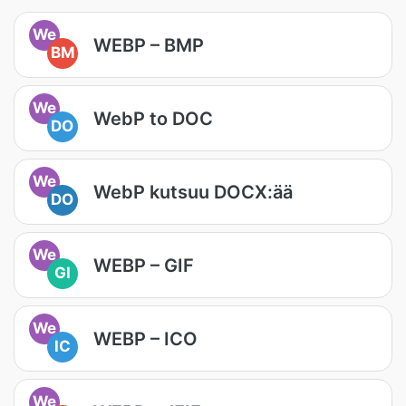
We
WEBP – BMP
BM
We
WebP to DOC
DO
We
WebP kutsuu DOCX:ää
DO
We
WEBP – GIF
GI
We
WEBP – ICO
IC
We