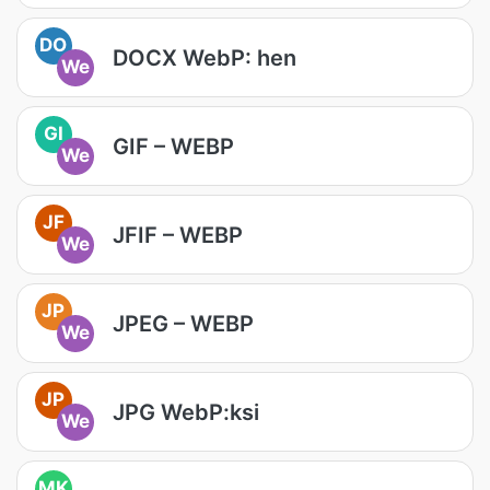
DO
DOCX WebP: hen
We
GI
GIF – WEBP
We
JF
JFIF – WEBP
We
JP
JPEG – WEBP
We
JP
JPG WebP:ksi
We
MK