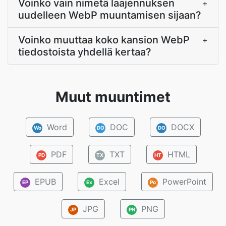
Voinko vain nimetä laajennuksen
+
uudelleen WebP muuntamisen sijaan?
Voinko muuttaa koko kansion WebP
+
tiedostoista yhdellä kertaa?
Muut muuntimet
Word
DOC
DOCX
Wo
DO
DO
PDF
TXT
HTML
PD
TX
HT
EPUB
Excel
PowerPoint
EP
Ex
Po
JPG
PNG
JP
PN