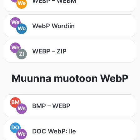
WEBP – WEBM
We
We
WebP Wordiin
Wo
We
WEBP – ZIP
ZI
Muunna muotoon WebP
BM
BMP – WEBP
We
DO
DOC WebP: lle
We