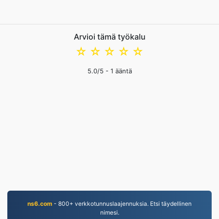
Arvioi tämä työkalu
☆
☆
☆
☆
☆
5.0
/5 -
1
ääntä
ns6.com
- 800+ verkkotunnuslaajennuksia. Etsi täydellinen
nimesi.