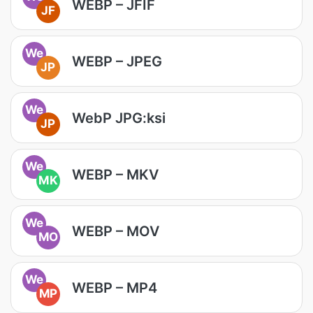
WEBP – JFIF
JF
We
WEBP – JPEG
JP
We
WebP JPG:ksi
JP
We
WEBP – MKV
MK
We
WEBP – MOV
MO
We
WEBP – MP4
MP