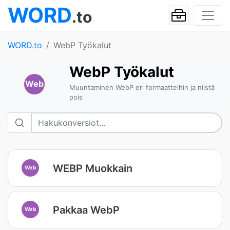
WORD
.to
WORD.to
WebP Työkalut
WebP Työkalut
Web
Muuntaminen WebP eri formaatteihin ja niistä
pois
WEBP Muokkain
Web
Pakkaa WebP
Web