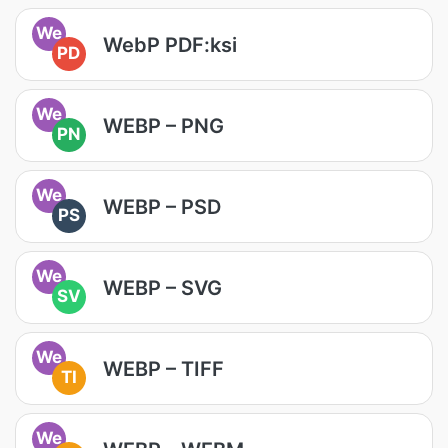
We
WebP PDF:ksi
PD
We
WEBP – PNG
PN
We
WEBP – PSD
PS
We
WEBP – SVG
SV
We
WEBP – TIFF
TI
We