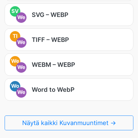
SV
SVG – WEBP
We
TI
TIFF – WEBP
We
We
WEBM – WEBP
We
Wo
Word to WebP
We
Näytä kaikki Kuvanmuuntimet →