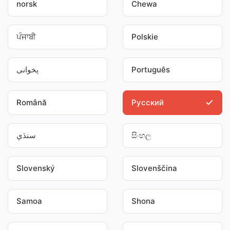
norsk
Chewa
ਪੰਜਾਬੀ
Polskie
پخوانی
Português
Română
Pусский
سنڌي
සිංහල
Slovenský
Slovenščina
Samoa
Shona