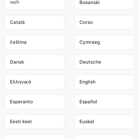
বাঙালি
Bosanski
Català
Corso
čeština
Cymraeg
Dansk
Deutsche
Ελληνικά
English
Esperanto
Español
Eesti keel
Euskal