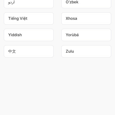
اردو
O'zbek
Tiếng Việt
Xhosa
Yiddish
Yorùbá
中文
Zulu