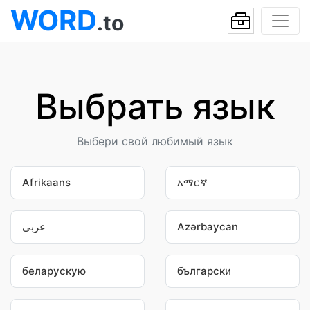
WORD
.to
Выбрать язык
Выбери свой любимый язык
Afrikaans
አማርኛ
عربى
Azərbaycan
беларускую
български