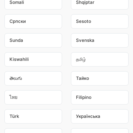
Somali
Shqiptar
Српски
Sesoto
Sunda
Svenska
Kiswahili
தமிழ்
తెలుగు
Тайко
ไทย
Filipino
Türk
Українська