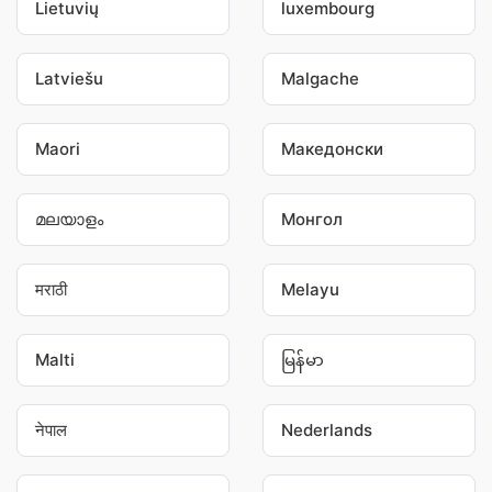
Lietuvių
luxembourg
Latviešu
Malgache
Maori
Македонски
മലയാളം
Монгол
मराठी
Melayu
Malti
မြန်မာ
नेपाल
Nederlands