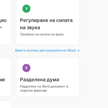
V
дио
Регулиране на силата
на звука
ве
Промяна на силата на звука
Вижте всички инструменти на Word →
S
ми
Разделена дума
и
Разделяне на Word документ в
отделни файлове