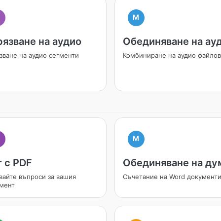
M
рязване на аудио
Обединяване на ау
зване на аудио сегменти
Комбиниране на аудио файло
M
I
 с PDF
Обединяване на ду
вайте въпроси за вашия
Съчетание на Word документ
мент