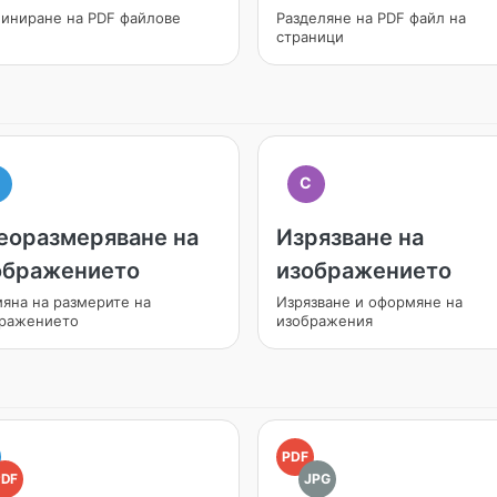
иниране на PDF файлове
Разделяне на PDF файл на
страници
C
еоразмеряване на
Изрязване на
ображението
изображението
яна на размерите на
Изрязване и оформяне на
ражението
изображения
PDF
PDF
JPG