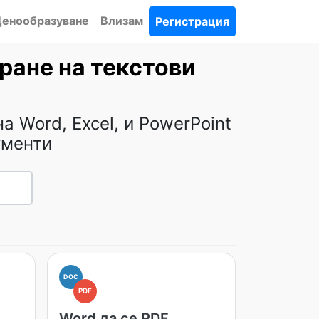
енообразуване
Влизам
Регистрация
ране на текстови
 Word, Excel, и PowerPoint
ументи
DOC
PDF
Word да се PDF