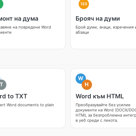
123
монт на дума
Брояч на думи
авяне на повредени Word
Брой думи, знаци, изречения 
менти
абзаци
W
T
H
rd to TXT
Word към HTML
ert Word documents to plain
Преобразувайте без усилие
документи на Word (DOCX/DOC
HTML за безпроблемна интег
в уеб среди с лекота.