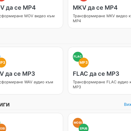
V да се MP4
MKV да се MP4
сформиране MOV видео към
Трансформиране MKV видео 
MP4
FLAC
MP3
MP3
V да се MP3
FLAC да се MP3
сформиране WAV аудио към
Трансформиране FLAC аудио 
MP3
иги
Виж
MOBI
OBI
EPUB