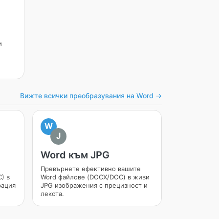
и
Вижте всички преобразувания на Word →
W
J
Word към JPG
Превърнете ефективно вашите
) в
Word файлове (DOCX/DOC) в живи
рация
JPG изображения с прецизност и
лекота.