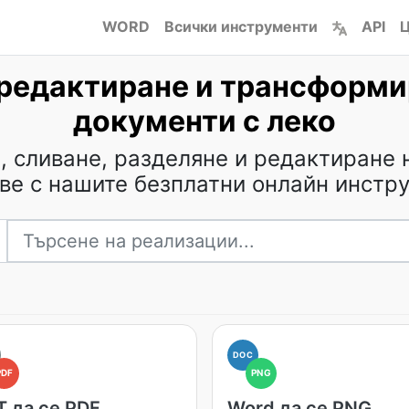
WORD
Всички инструменти
API
Ц
редактиране и трансформи
документи с леко
 сливане, разделяне и редактиране на
ве с нашите безплатни онлайн инстр
DOC
PDF
PNG
T да се PDF
Word да се PNG