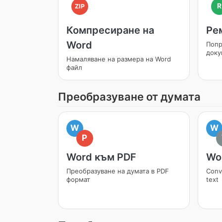
R
ZIP
Компресиране на
Ре
Word
Попр
доку
Намаляване на размера на Word
файл
Преобразуване от думата
W
W
P
Word към PDF
Wo
Преобразуване на думата в PDF
Conv
формат
text