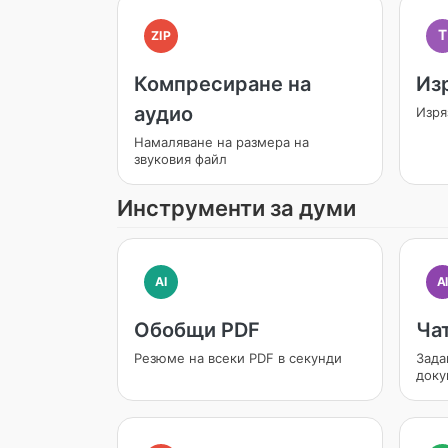
T
ZIP
Компресиране на
Из
аудио
Изря
Намаляване на размера на
звуковия файл
Инструменти за думи
AI
A
Обобщи PDF
Чат
Резюме на всеки PDF в секунди
Зада
доку