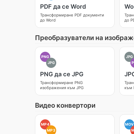
PDF да се Word
Wo
Трансформиране PDF документи
Тран
до Word
до P
Преобразуватели на изображ
PNG
JPG
JPG
PNG да се JPG
JP
Трансформиране PNG
Тран
изображения към JPG
към
Видео конвертори
MP4
MOV
MP3