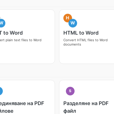
H
W
W
T to Word
HTML to Word
rt plain text files to Word
Convert HTML files to Word
documents
M
S
единяване на PDF
Разделяне на PDF
йлове
файл