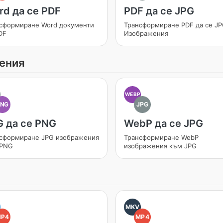
rd да се PDF
PDF да се JPG
сформиране Word документи
Трансформиране PDF да се J
DF
Изображения
ения
WEBP
PNG
JPG
G да се PNG
WebP да се JPG
сформиране JPG изображения
Трансформиране WebP
 PNG
изображения към JPG
MKV
MP4
MP4