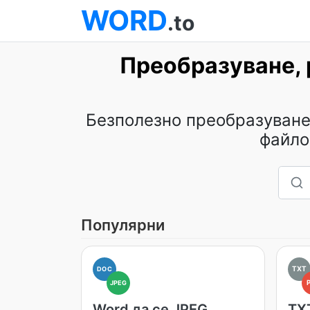
WORD
.to
Преобразуване, 
Безполезно преобразуване,
файло
Популярни
TXT
DOC
JPEG
Word да се JPEG
TX