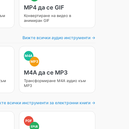
MP4 да се GIF
към
Конвертиране на видео в
анимиран GIF
Вижте всички аудио инструменти →
M4A
MP3
M4A да се MP3
към
Трансформиране M4A аудио към
MP3
те всички инструменти за електронни книги →
PDF
EPUB