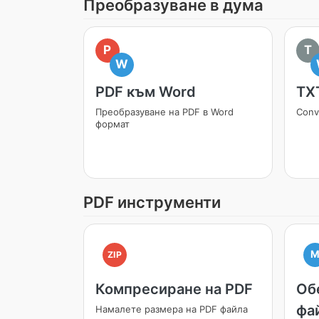
Преобразуване в дума
P
T
W
PDF към Word
TX
Преобразуване на PDF в Word
Conve
формат
PDF инструменти
ZIP
Компресиране на PDF
Об
фа
Намалете размера на PDF файла