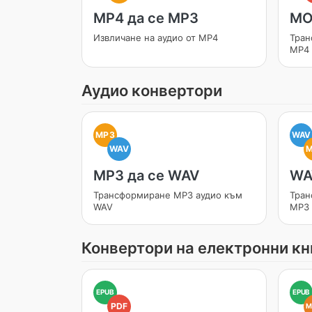
MP4 да се MP3
MO
Извличане на аудио от MP4
Тран
MP4
Аудио конвертори
MP3
WAV
WAV
MP3 да се WAV
WA
Трансформиране MP3 аудио към
Тран
WAV
MP3
Конвертори на електронни кн
EPUB
EPUB
PDF
M