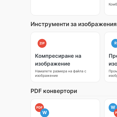
Комб
Инструменти за изображения
R
ZIP
Компресиране на
Пр
изображение
из
Намалете размера на файла с
Пром
изображение
изоб
PDF конвертори
W
PDF
W