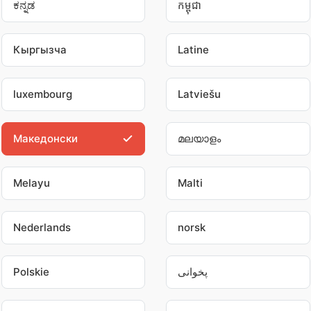
ಕನ್ನಡ
កម្ពុជា
Кыргызча
Latine
luxembourg
Latviešu
Македонски
മലയാളം
Melayu
Malti
Nederlands
norsk
Polskie
پخوانی