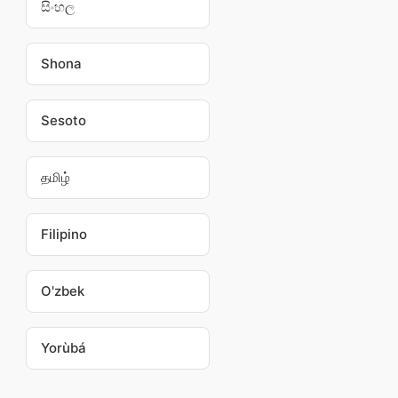
සිංහල
Shona
Sesoto
தமிழ்
Filipino
O'zbek
Yorùbá