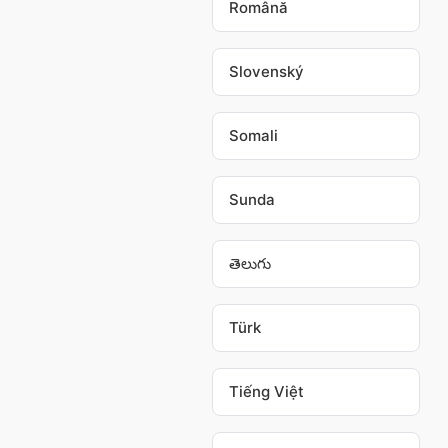
Română
Slovenský
Somali
Sunda
తెలుగు
Türk
Tiếng Việt