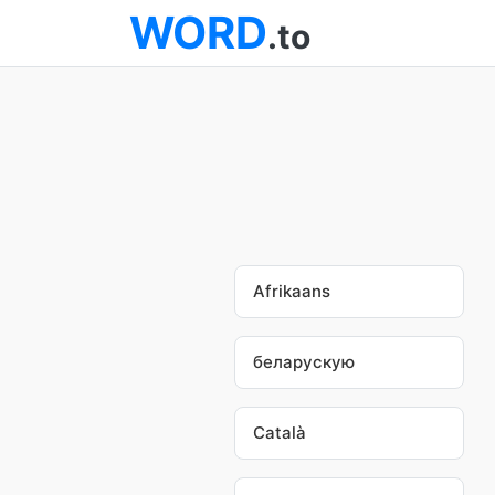
WORD
.to
Afrikaans
беларускую
Català