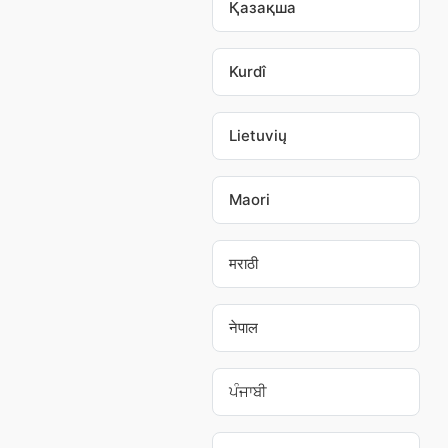
Қазақша
Kurdî
Lietuvių
Maori
मराठी
नेपाल
ਪੰਜਾਬੀ