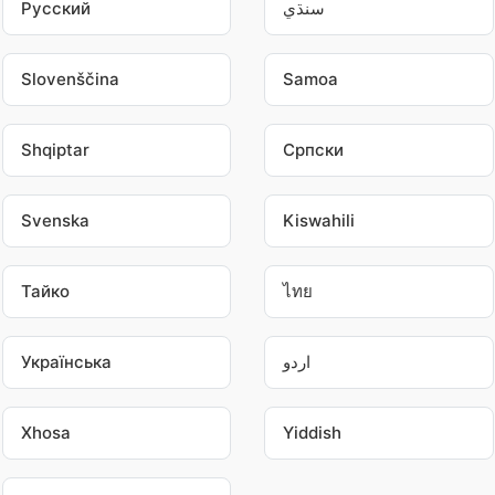
Pусский
سنڌي
Slovenščina
Samoa
Shqiptar
Српски
Svenska
Kiswahili
Тайко
ไทย
Українська
اردو
Xhosa
Yiddish