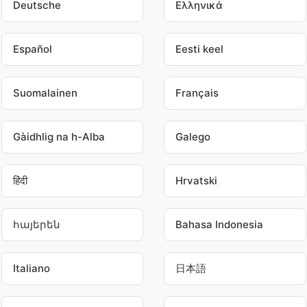
Deutsche
Ελληνικά
Español
Eesti keel
Suomalainen
Français
Gàidhlig na h-Alba
Galego
हिंदी
Hrvatski
հայերեն
Bahasa Indonesia
Italiano
日本語