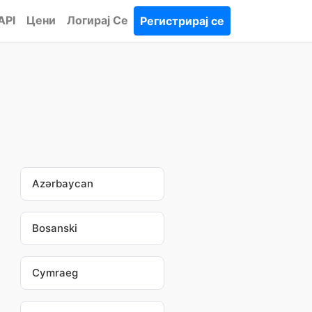
API
Цени
Логирај Се
Регистрирај се
Azərbaycan
Bosanski
Cymraeg