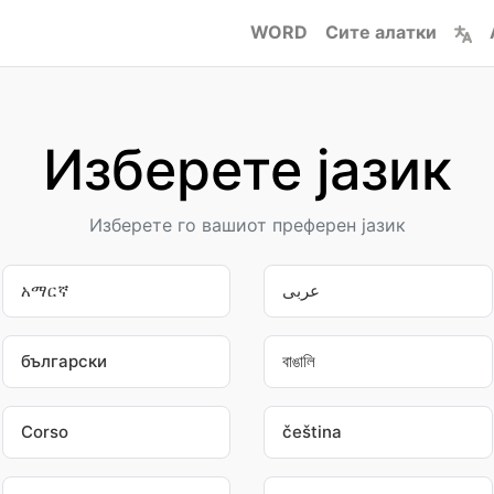
WORD
Сите алатки
Изберете јазик
Изберете го вашиот преферен јазик
አማርኛ
عربى
български
বাঙালি
Corso
čeština