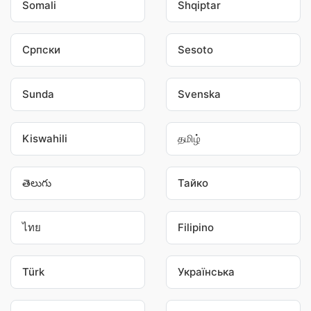
Somali
Shqiptar
Српски
Sesoto
Sunda
Svenska
Kiswahili
தமிழ்
తెలుగు
Тайко
ไทย
Filipino
Türk
Українська