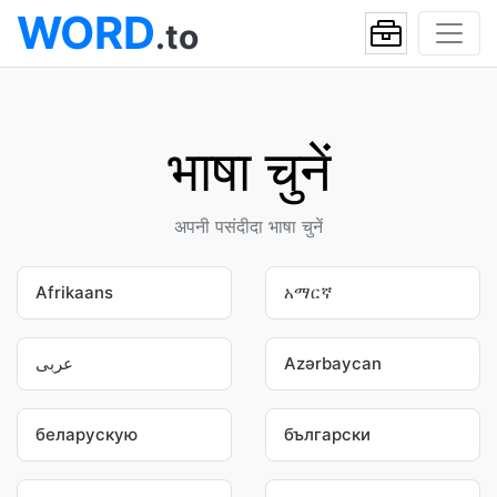
WORD
.to
भाषा चुनें
अपनी पसंदीदा भाषा चुनें
Afrikaans
አማርኛ
عربى
Azərbaycan
беларускую
български