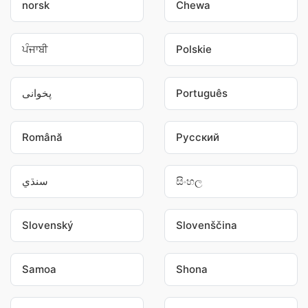
norsk
Chewa
ਪੰਜਾਬੀ
Polskie
پخوانی
Português
Română
Pусский
سنڌي
සිංහල
Slovenský
Slovenščina
Samoa
Shona