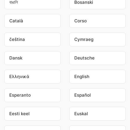
বাঙালি
Bosanski
Català
Corso
čeština
Cymraeg
Dansk
Deutsche
Ελληνικά
English
Esperanto
Español
Eesti keel
Euskal