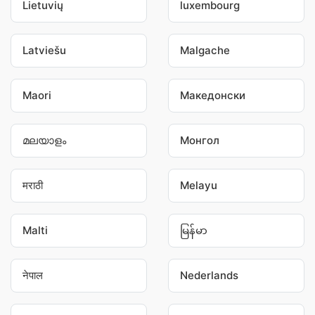
Lietuvių
luxembourg
Latviešu
Malgache
Maori
Македонски
മലയാളം
Монгол
मराठी
Melayu
Malti
မြန်မာ
नेपाल
Nederlands