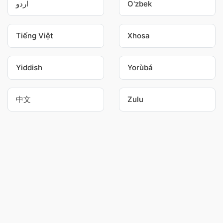
اردو
O'zbek
Tiếng Việt
Xhosa
Yiddish
Yorùbá
中文
Zulu