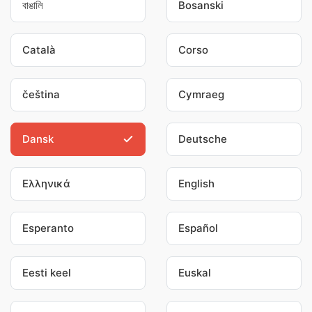
বাঙালি
Bosanski
Català
Corso
čeština
Cymraeg
Dansk
Deutsche
Ελληνικά
English
Esperanto
Español
Eesti keel
Euskal