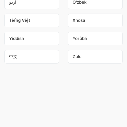
اردو
O'zbek
Tiếng Việt
Xhosa
Yiddish
Yorùbá
中文
Zulu