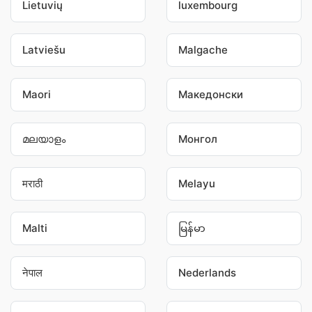
Lietuvių
luxembourg
Latviešu
Malgache
Maori
Македонски
മലയാളം
Монгол
मराठी
Melayu
Malti
မြန်မာ
नेपाल
Nederlands