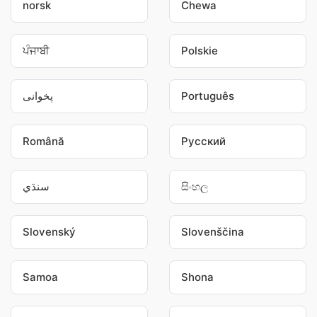
norsk
Chewa
ਪੰਜਾਬੀ
Polskie
پخوانی
Português
Română
Pусский
سنڌي
සිංහල
Slovenský
Slovenščina
Samoa
Shona