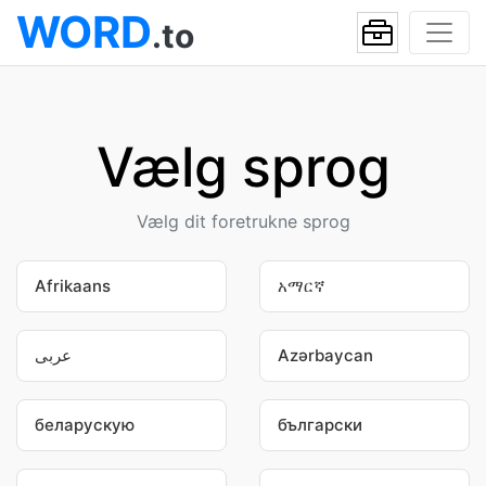
WORD
.to
Vælg sprog
Vælg dit foretrukne sprog
Afrikaans
አማርኛ
عربى
Azərbaycan
беларускую
български