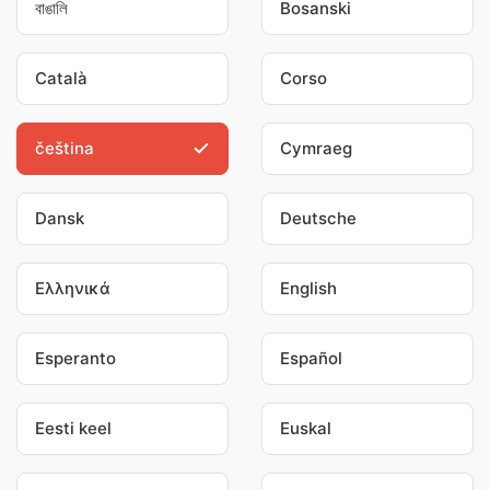
বাঙালি
Bosanski
Català
Corso
čeština
Cymraeg
Dansk
Deutsche
Ελληνικά
English
Esperanto
Español
Eesti keel
Euskal