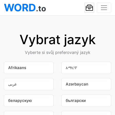
WORD
.to
Vybrat jazyk
Vyberte si svůj preferovaný jazyk
Afrikaans
አማርኛ
عربى
Azərbaycan
беларускую
български