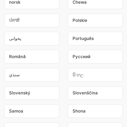
norsk
Chewa
ਪੰਜਾਬੀ
Polskie
پخوانی
Português
Română
Pусский
سنڌي
සිංහල
Slovenský
Slovenščina
Samoa
Shona