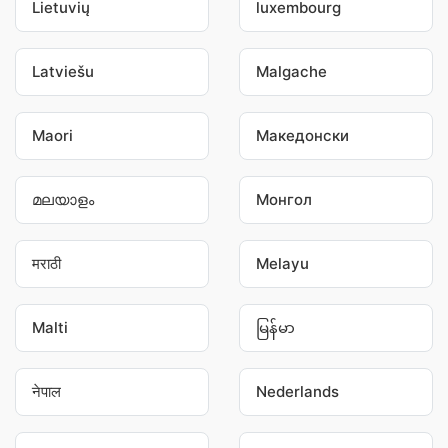
Lietuvių
luxembourg
Latviešu
Malgache
Maori
Македонски
മലയാളം
Монгол
मराठी
Melayu
Malti
မြန်မာ
नेपाल
Nederlands