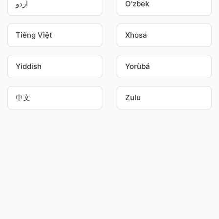
اردو
O'zbek
Tiếng Việt
Xhosa
Yiddish
Yorùbá
中文
Zulu