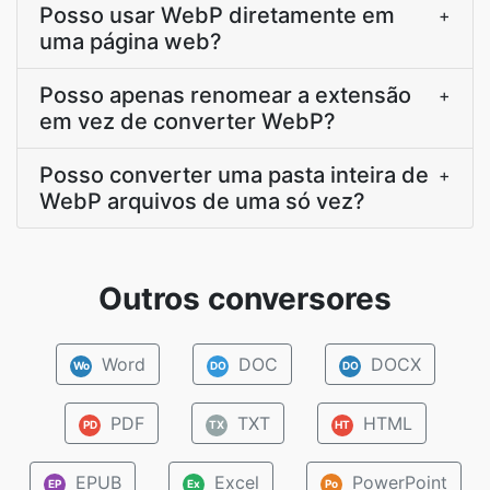
Posso usar WebP diretamente em
+
uma página web?
Posso apenas renomear a extensão
+
em vez de converter WebP?
Posso converter uma pasta inteira de
+
WebP arquivos de uma só vez?
Outros conversores
Word
DOC
DOCX
Wo
DO
DO
PDF
TXT
HTML
PD
TX
HT
EPUB
Excel
PowerPoint
EP
Ex
Po