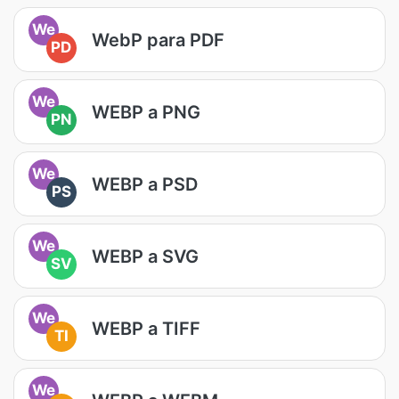
We
WebP para PDF
PD
We
WEBP a PNG
PN
We
WEBP a PSD
PS
We
WEBP a SVG
SV
We
WEBP a TIFF
TI
We