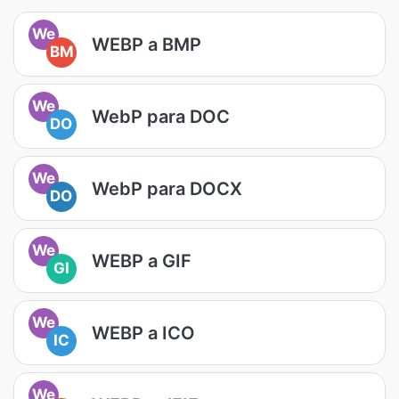
We
WEBP a BMP
BM
We
WebP para DOC
DO
We
WebP para DOCX
DO
We
WEBP a GIF
GI
We
WEBP a ICO
IC
We