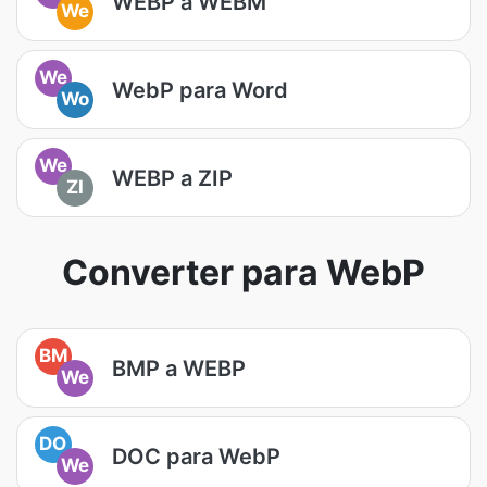
WEBP a WEBM
We
We
WebP para Word
Wo
We
WEBP a ZIP
ZI
Converter para WebP
BM
BMP a WEBP
We
DO
DOC para WebP
We