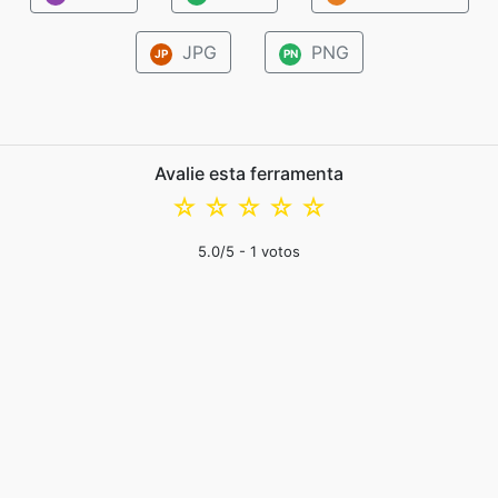
JPG
PNG
JP
PN
Avalie esta ferramenta
☆
☆
☆
☆
☆
5.0
/5 -
1
votos