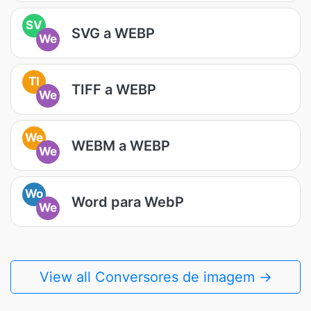
SV
SVG a WEBP
We
TI
TIFF a WEBP
We
We
WEBM a WEBP
We
Wo
Word para WebP
We
View all Conversores de imagem →