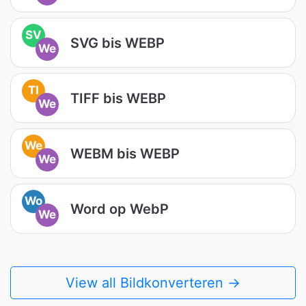
SV
SVG bis WEBP
We
TI
TIFF bis WEBP
We
We
WEBM bis WEBP
We
Wo
Word op WebP
We
View all Bildkonverteren →