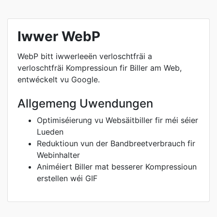
Iwwer WebP
WebP bitt iwwerleeën verloschtfräi a
verloschtfräi Kompressioun fir Biller am Web,
entwéckelt vu Google.
Allgemeng Uwendungen
Optimiséierung vu Websäitbiller fir méi séier
Lueden
Reduktioun vun der Bandbreetverbrauch fir
Webinhalter
Animéiert Biller mat besserer Kompressioun
erstellen wéi GIF