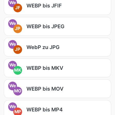
We
WEBP bis JFIF
JF
We
WEBP bis JPEG
JP
We
WebP zu JPG
JP
We
WEBP bis MKV
MK
We
WEBP bis MOV
MO
We
WEBP bis MP4
MP