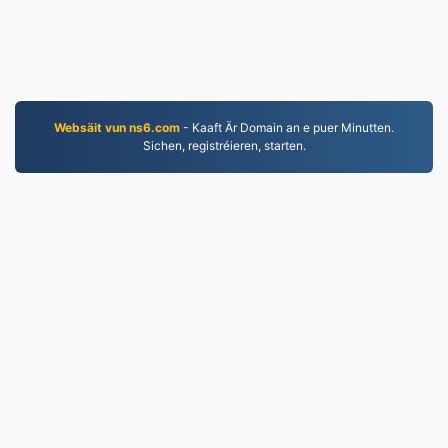
Websäit vun ns6.com
- Kaaft Är Domain an e puer Minutten.
Sichen, registréieren, starten.
WORD.to
2,852,463 Dateien déi zënter 2019 konvertéiert
goufen
Dateschutzbestimmungen
|
Benotzungsbedingunge
|
Iwwer eis
|
Kontaktéiert eis
|
API
|
Samples
|
Installéieren
© 2026 WORD.to
|
VPS.org
LLC | Gemaach vun
nadermx