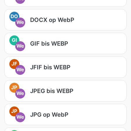
DO
DOCX op WebP
We
GI
GIF bis WEBP
We
JF
JFIF bis WEBP
We
JP
JPEG bis WEBP
We
JP
JPG op WebP
We