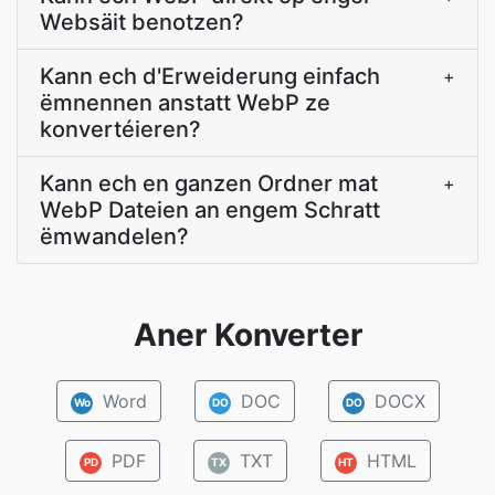
Websäit benotzen?
Kann ech d'Erweiderung einfach
+
ëmnennen anstatt WebP ze
konvertéieren?
Kann ech en ganzen Ordner mat
+
WebP Dateien an engem Schratt
ëmwandelen?
Aner Konverter
Word
DOC
DOCX
Wo
DO
DO
PDF
TXT
HTML
PD
TX
HT