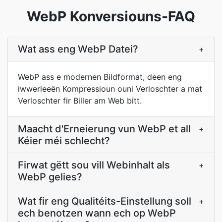
WebP Konversiouns-FAQ
Wat ass eng WebP Datei?
+
WebP ass e modernen Bildformat, deen eng
iwwerleeën Kompressioun ouni Verloschter a mat
Verloschter fir Biller am Web bitt.
Maacht d'Erneierung vun WebP et all
+
Kéier méi schlecht?
Firwat gëtt sou vill Webinhalt als
+
WebP gelies?
Wat fir eng Qualitéits-Einstellung soll
+
ech benotzen wann ech op WebP