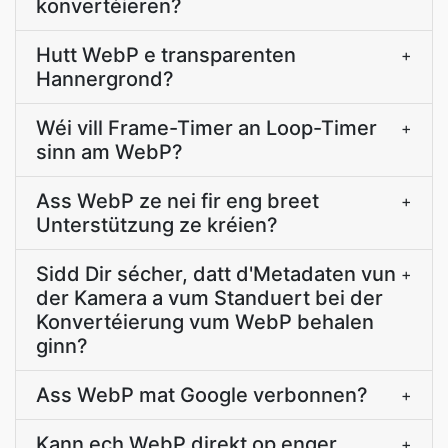
konvertéieren?
Hutt WebP e transparenten
+
Hannergrond?
Wéi vill Frame-Timer an Loop-Timer
+
sinn am WebP?
Ass WebP ze nei fir eng breet
+
Unterstützung ze kréien?
Sidd Dir sécher, datt d'Metadaten vun
+
der Kamera a vum Standuert bei der
Konvertéierung vum WebP behalen
ginn?
Ass WebP mat Google verbonnen?
+
Kann ech WebP direkt op enger
+