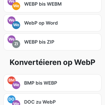
We
WEBP bis WEBM
We
We
WebP op Word
Wo
We
WEBP bis ZIP
ZI
Konvertéieren op WebP
BM
BMP bis WEBP
We
DO
DOC zu WebP
We