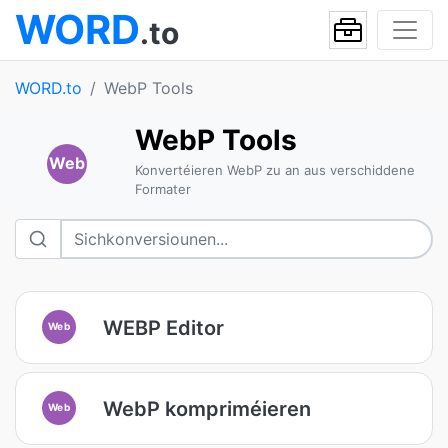
WORD
.to
WORD.to
WebP Tools
WebP Tools
Web
Konvertéieren WebP zu an aus verschiddene
Formater
WEBP Editor
Web
WebP kompriméieren
Web