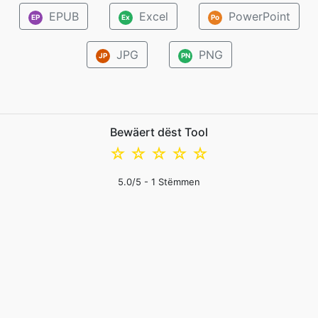
EPUB
Excel
PowerPoint
EP
Ex
Po
JPG
PNG
JP
PN
Bewäert dëst Tool
☆
☆
☆
☆
☆
5.0
/5 -
1
Stëmmen