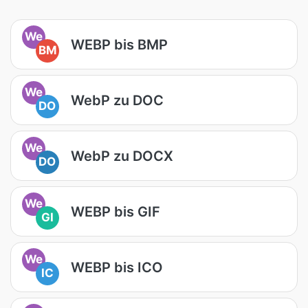
We
WEBP bis BMP
BM
We
WebP zu DOC
DO
We
WebP zu DOCX
DO
We
WEBP bis GIF
GI
We
WEBP bis ICO
IC