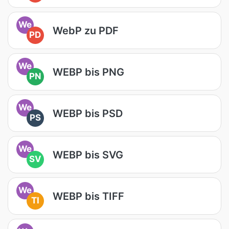
We
WebP zu PDF
PD
We
WEBP bis PNG
PN
We
WEBP bis PSD
PS
We
WEBP bis SVG
SV
We
WEBP bis TIFF
TI