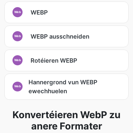
WEBP
Web
WEBP ausschneiden
Web
Rotéieren WEBP
Web
Hannergrond vun WEBP
Web
ewechhuelen
Konvertéieren WebP zu
anere Formater