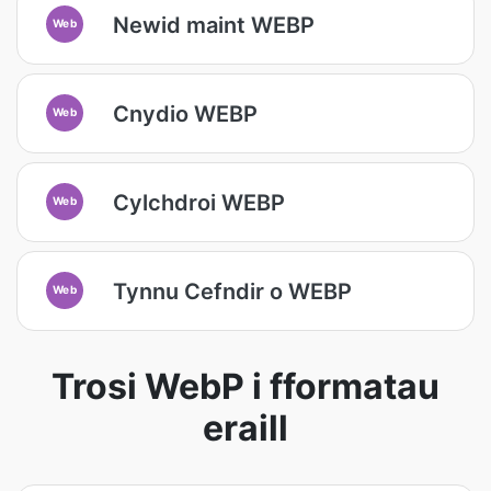
Newid maint WEBP
Web
Cnydio WEBP
Web
Cylchdroi WEBP
Web
Tynnu Cefndir o WEBP
Web
Trosi WebP i fformatau
eraill