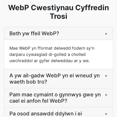
WebP Cwestiynau Cyffredin
Trosi
Beth yw ffeil WebP?
+
Mae WebP yn fformat delwedd fodern sy'n
darparu cywasgiad di-golled a cholled
uwchraddol ar gyfer delweddau ar y we.
A yw ail-gadw WebP yn ei wneud yn
+
waeth bob tro?
Pam mae cymaint o gynnwys gwe yn
+
cael ei anfon fel WebP?
Pa osod ansawdd ddylwn i ei
+