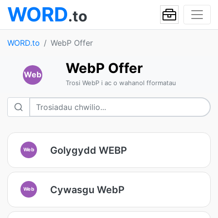
WORD
.to
WORD.to
WebP Offer
WebP Offer
Web
Trosi WebP i ac o wahanol fformatau
Golygydd WEBP
Web
Cywasgu WebP
Web