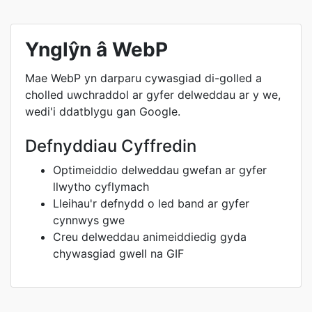
Ynglŷn â WebP
Mae WebP yn darparu cywasgiad di-golled a
cholled uwchraddol ar gyfer delweddau ar y we,
wedi'i ddatblygu gan Google.
Defnyddiau Cyffredin
Optimeiddio delweddau gwefan ar gyfer
llwytho cyflymach
Lleihau'r defnydd o led band ar gyfer
cynnwys gwe
Creu delweddau animeiddiedig gyda
chywasgiad gwell na GIF