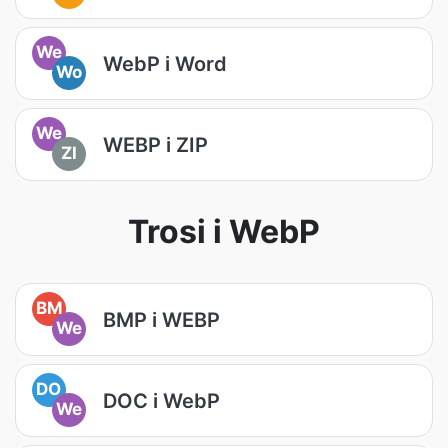
We
WebP i Word
Wo
We
WEBP i ZIP
ZI
Trosi i WebP
BM
BMP i WEBP
We
DO
DOC i WebP
We