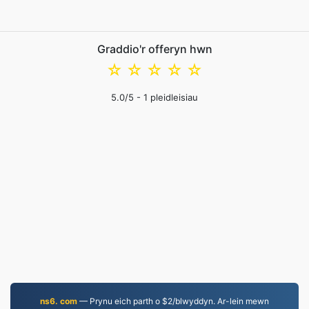
Graddio'r offeryn hwn
☆
☆
☆
☆
☆
5.0
/5 -
1
pleidleisiau
ns6. com
— Prynu eich parth o $2/blwyddyn. Ar-lein mewn