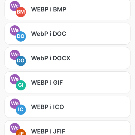
We
WEBP i BMP
BM
We
WebP i DOC
DO
We
WebP i DOCX
DO
We
WEBP i GIF
GI
We
WEBP i ICO
IC
We
WEBP i JFIF
JF