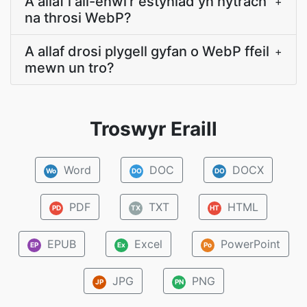
A allaf i ail-enwi'r estyniad yn hytrach
+
na throsi WebP?
A allaf drosi plygell gyfan o WebP ffeil
+
mewn un tro?
Troswyr Eraill
Word
DOC
DOCX
Wo
DO
DO
PDF
TXT
HTML
PD
TX
HT
EPUB
Excel
PowerPoint
EP
Ex
Po
JPG
PNG
JP
PN