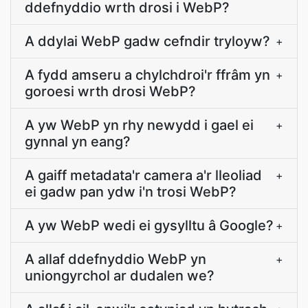
ddefnyddio wrth drosi i WebP?
A ddylai WebP gadw cefndir tryloyw?
+
A fydd amseru a chylchdroi'r ffrâm yn
+
goroesi wrth drosi WebP?
A yw WebP yn rhy newydd i gael ei
+
gynnal yn eang?
A gaiff metadata'r camera a'r lleoliad
+
ei gadw pan ydw i'n trosi WebP?
A yw WebP wedi ei gysylltu â Google?
+
A allaf ddefnyddio WebP yn
+
uniongyrchol ar dudalen we?