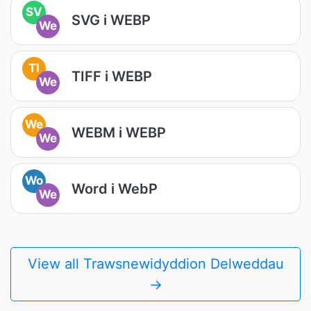
SV
SVG i WEBP
We
TI
TIFF i WEBP
We
We
WEBM i WEBP
We
Wo
Word i WebP
We
View all Trawsnewidyddion Delweddau
→