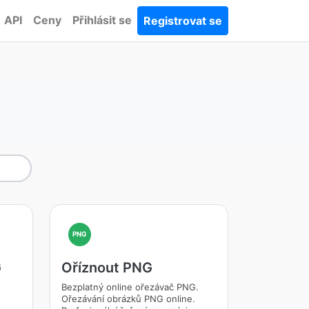
API
Ceny
Přihlásit se
Registrovat se
PNG
G
Oříznout PNG
Bezplatný online ořezávač PNG.
Ořezávání obrázků PNG online.