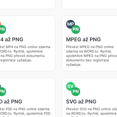
MP
PN
PN
4 až PNG
MPEG až PNG
ést MP4 na PNG online zdarma
Převést MPEG na PNG online
ORD.to. Rychlé, spolehlivé
zdarma na WORD.to. Rychlé,
na PNG převod dokumentu
spolehlivé MPEG na PNG přev
registrace vyžaduje.
dokumentu bez registrace
vyžaduje.
SV
PN
PN
D až PNG
SVG až PNG
ést PSD na PNG online zdarma
Převést SVG na PNG online zd
ORD.to. Rychlé, spolehlivé PSD
na WORD.to. Rychlé, spolehliv