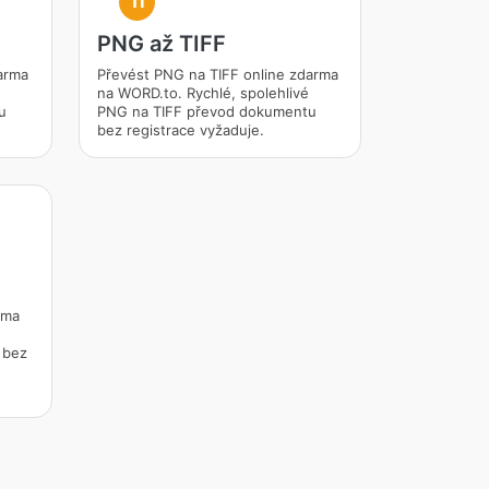
TI
PNG až TIFF
arma
Převést PNG na TIFF online zdarma
na WORD.to. Rychlé, spolehlivé
u
PNG na TIFF převod dokumentu
bez registrace vyžaduje.
rma
 bez