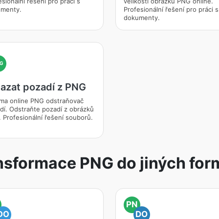
sionální řešení pro práci s
velikosti obrázků PNG online.
menty.
Profesionální řešení pro práci s
dokumenty.
G
azat pozadí z PNG
ma online PNG odstraňovač
dí. Odstraňte pozadí z obrázků
 Profesionální řešení souborů.
nsformace PNG do jiných for
PN
DO
DO