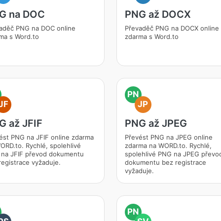
G na DOC
PNG až DOCX
aděč PNG na DOC online
Převaděč PNG na DOCX online
ma s Word.to
zdarma s Word.to
PN
JF
JP
G až JFIF
PNG až JPEG
ést PNG na JFIF online zdarma
Převést PNG na JPEG online
ORD.to. Rychlé, spolehlivé
zdarma na WORD.to. Rychlé,
na JFIF převod dokumentu
spolehlivé PNG na JPEG převo
registrace vyžaduje.
dokumentu bez registrace
vyžaduje.
PN