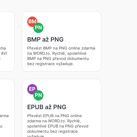
BM
PN
BMP až PNG
rma
Převést BMP na PNG online zdarma
 AVI
na WORD.to. Rychlé, spolehlivé
z
BMP na PNG převod dokumentu
bez registrace vyžaduje.
EP
PN
EPUB až PNG
darma
Převést EPUB na PNG online
zdarma na WORD.to. Rychlé,
tu
spolehlivé EPUB na PNG převod
dokumentu bez registrace
vyžaduje.