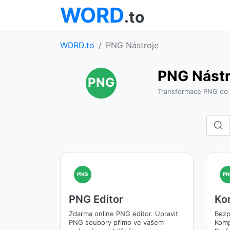
WORD
.to
WORD.to
PNG Nástroje
PNG Nástr
PNG
Transformace PNG do 
PNG
PN
PNG Editor
Ko
Zdarma online PNG editor. Upravit
Bezp
PNG soubory přímo ve vašem
Komp