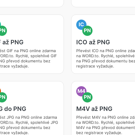
IC
PN
PN
F až PNG
ICO až PNG
ést GIF na PNG online zdarma
Převést ICO na PNG online zd
ORD.to. Rychlé, spolehlivé GIF
na WORD.to. Rychlé, spolehlivé
NG převod dokumentu bez
na PNG převod dokumentu be
strace vyžaduje.
registrace vyžaduje.
M4
PN
PN
G do PNG
M4V až PNG
ést JPG na PNG online zdarma
Převést M4V na PNG online z
ORD.to. Rychlé, spolehlivé JPG
na WORD.to. Rychlé, spolehlivé
NG převod dokumentu bez
M4V na PNG převod dokumen
strace vyžaduje.
bez registrace vyžaduje.