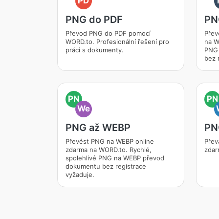
PD
PNG do PDF
PN
Převod PNG do PDF pomocí
Přev
WORD.to. Profesionální řešení pro
na W
práci s dokumenty.
PNG 
bez 
PN
PN
We
PNG až WEBP
PN
Převést PNG na WEBP online
Přev
zdarma na WORD.to. Rychlé,
zdar
spolehlivé PNG na WEBP převod
dokumentu bez registrace
vyžaduje.