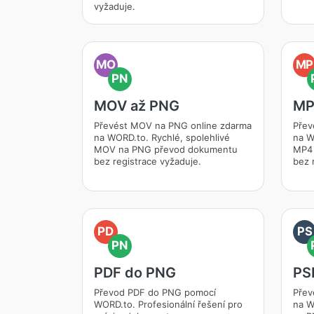
vyžaduje.
MO
MP
PN
MOV až PNG
MP
Převést MOV na PNG online zdarma
Přev
na WORD.to. Rychlé, spolehlivé
na W
MOV na PNG převod dokumentu
MP4 
bez registrace vyžaduje.
bez 
PD
PS
PN
PDF do PNG
PS
Převod PDF do PNG pomocí
Přev
WORD.to. Profesionální řešení pro
na W