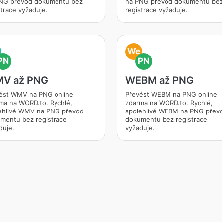
NG převod dokumentu bez
na PNG převod dokumentu be
strace vyžaduje.
registrace vyžaduje.
M
We
PN
PN
V až PNG
WEBM až PNG
ést WMV na PNG online
Převést WEBM na PNG online
ma na WORD.to. Rychlé,
zdarma na WORD.to. Rychlé,
ehlivé WMV na PNG převod
spolehlivé WEBM na PNG přev
mentu bez registrace
dokumentu bez registrace
duje.
vyžaduje.