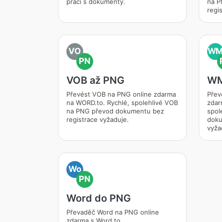
práci s dokumenty.
na P
regi
VO
W
PN
VOB až PNG
WM
Převést VOB na PNG online zdarma
Přev
na WORD.to. Rychlé, spolehlivé VOB
zdar
na PNG převod dokumentu bez
spol
registrace vyžaduje.
doku
vyža
Wo
PN
Word do PNG
Převaděč Word na PNG online
zdarma s Word.to