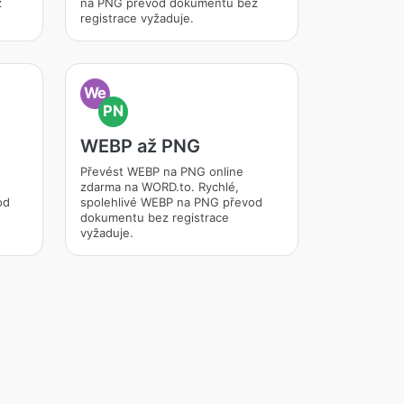
z
na PNG převod dokumentu bez
registrace vyžaduje.
We
PN
WEBP až PNG
Převést WEBP na PNG online
zdarma na WORD.to. Rychlé,
od
spolehlivé WEBP na PNG převod
dokumentu bez registrace
vyžaduje.