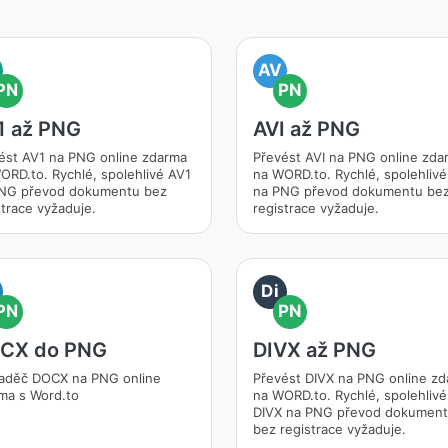
AV
PN
PN
1 až PNG
AVI až PNG
ést AV1 na PNG online zdarma
Převést AVI na PNG online zda
ORD.to. Rychlé, spolehlivé AV1
na WORD.to. Rychlé, spolehlivé
NG převod dokumentu bez
na PNG převod dokumentu be
strace vyžaduje.
registrace vyžaduje.
Di
PN
PN
CX do PNG
DIVX až PNG
aděč DOCX na PNG online
Převést DIVX na PNG online z
ma s Word.to
na WORD.to. Rychlé, spolehlivé
DIVX na PNG převod dokumen
bez registrace vyžaduje.