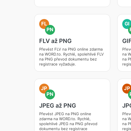
FL
GI
PN
FLV až PNG
GI
Převést FLV na PNG online zdarma
Přev
na WORD.to. Rychlé, spolehlivé FLV
na W
na PNG převod dokumentu bez
na P
registrace vyžaduje.
regi
JP
JP
PN
JPEG až PNG
JP
Převést JPEG na PNG online
Přev
zdarma na WORD.to. Rychlé,
na W
spolehlivé JPEG na PNG převod
na P
dokumentu bez registrace
regi