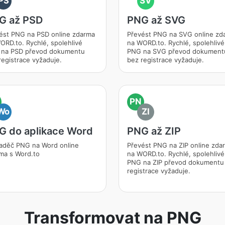
PS
SV
G až PSD
PNG až SVG
ést PNG na PSD online zdarma
Převést PNG na SVG online zd
ORD.to. Rychlé, spolehlivé
na WORD.to. Rychlé, spolehlivé
na PSD převod dokumentu
PNG na SVG převod dokument
registrace vyžaduje.
bez registrace vyžaduje.
PN
Wo
ZI
G do aplikace Word
PNG až ZIP
aděč PNG na Word online
Převést PNG na ZIP online zda
ma s Word.to
na WORD.to. Rychlé, spolehlivé
PNG na ZIP převod dokumentu
registrace vyžaduje.
Transformovat na PNG