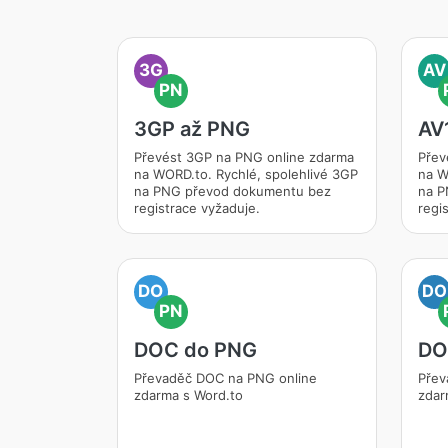
3G
AV
PN
3GP až PNG
AV
Převést 3GP na PNG online zdarma
Přev
na WORD.to. Rychlé, spolehlivé 3GP
na W
na PNG převod dokumentu bez
na P
registrace vyžaduje.
regi
DO
DO
PN
DOC do PNG
DO
Převaděč DOC na PNG online
Přev
zdarma s Word.to
zdar