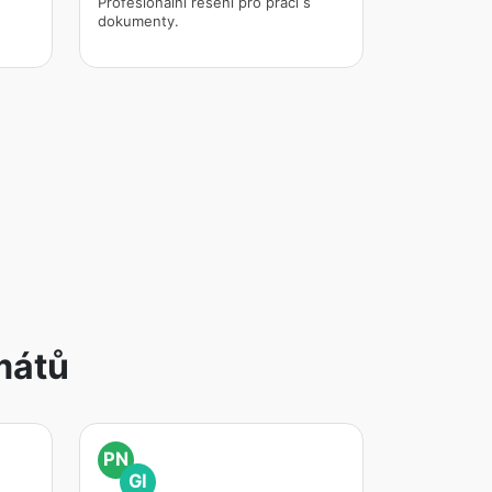
Profesionální řešení pro práci s
dokumenty.
mátů
PN
GI