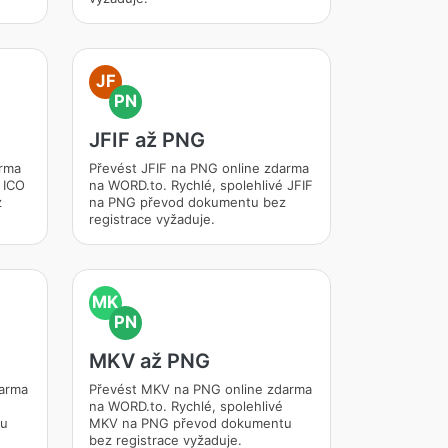
JF
PN
JFIF až PNG
arma
Převést JFIF na PNG online zdarma
 ICO
na WORD.to. Rychlé, spolehlivé JFIF
z
na PNG převod dokumentu bez
registrace vyžaduje.
MK
PN
MKV až PNG
darma
Převést MKV na PNG online zdarma
na WORD.to. Rychlé, spolehlivé
tu
MKV na PNG převod dokumentu
bez registrace vyžaduje.