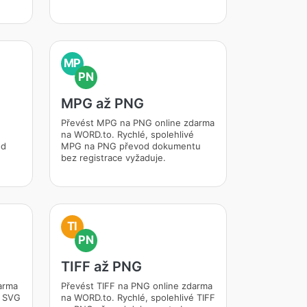
MP
PN
MPG až PNG
Převést MPG na PNG online zdarma
na WORD.to. Rychlé, spolehlivé
od
MPG na PNG převod dokumentu
bez registrace vyžaduje.
TI
PN
TIFF až PNG
arma
Převést TIFF na PNG online zdarma
é SVG
na WORD.to. Rychlé, spolehlivé TIFF