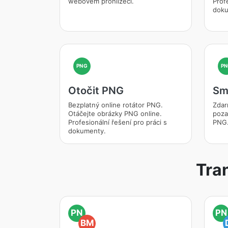
webovém prohlížeči.
Profe
doku
PNG
PN
Otočit PNG
Sm
Bezplatný online rotátor PNG.
Zdar
Otáčejte obrázky PNG online.
poza
Profesionální řešení pro práci s
PNG.
dokumenty.
Tra
PN
PN
BM