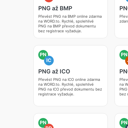
PNG až BMP
PN
Převést PNG na BMP online zdarma
Přev
na WORD.to. Rychlé, spolehlivé
zdar
PNG na BMP převod dokumentu
bez registrace vyžaduje.
PN
PN
IC
PNG až ICO
PN
Převést PNG na ICO online zdarma
Přev
na WORD.to. Rychlé, spolehlivé
na W
PNG na ICO převod dokumentu bez
PNG 
registrace vyžaduje.
bez 
PN
PN