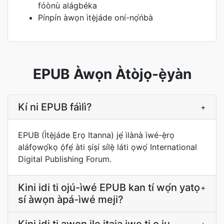
fóònù alágbéka
Pínpín àwọn ìtẹ̀jáde oní-nọ́ńbà
EPUB Àwọn Àtòjọ-ẹ̀yàn
Kí ni EPUB fáìlì?
+
EPUB (Ìtẹ̀jáde Ẹ̀rọ Itanna) jẹ́ ìlànà ìwé-ẹ̀rọ
aláfọwọ́kọ ọ̀fẹ́ àti ṣíṣí sílẹ̀ láti ọwọ́ International
Digital Publishing Forum.
Kini idi ti ojú-ìwé EPUB kan tí wọ́n yatọ
+
sí àwọn àpá-ìwé meji?