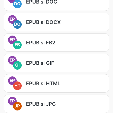
EPUB si DOC
DO
EP
EPUB si DOCX
DO
EP
EPUB si FB2
FB
EP
EPUB si GIF
GI
EP
EPUB si HTML
HT
EP
EPUB si JPG
JP