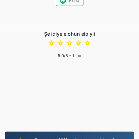
PNG
PN
Ṣe idiyele ohun elo yii
☆
☆
☆
☆
☆
5.0
/5 -
1
ibo