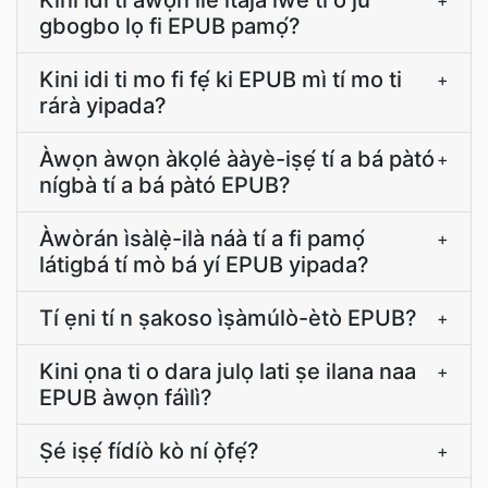
Kini idi ti awọn ile itaja iwe ti o ju
+
gbogbo lọ fi EPUB pamọ́?
Kini idi ti mo fi fẹ́ ki EPUB mì tí mo ti
+
rárà yipada?
Àwọn àwọn àkọlé ààyè-iṣẹ́ tí a bá pàtó
+
nígbà tí a bá pàtó EPUB?
Àwòrán ìsàlẹ̀-ilà náà tí a fi pamọ́
+
látigbá tí mò bá yí EPUB yipada?
Tí ẹni tí n ṣakoso ìṣàmúlò-ètò EPUB?
+
Kini ọna ti o dara julọ lati ṣe ilana naa
+
EPUB àwọn fáìlì?
Ṣé iṣẹ́ fídíò kò ní ọ̀fẹ́?
+