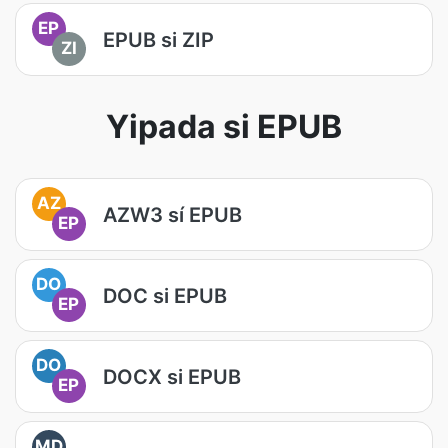
EP
EPUB si ZIP
ZI
Yipada si EPUB
AZ
AZW3 sí EPUB
EP
DO
DOC si EPUB
EP
DO
DOCX si EPUB
EP
MD