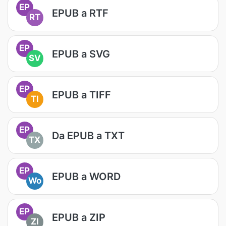
EP
EPUB a RTF
RT
EP
EPUB a SVG
SV
EP
EPUB a TIFF
TI
EP
Da EPUB a TXT
TX
EP
EPUB a WORD
Wo
EP
EPUB a ZIP
ZI