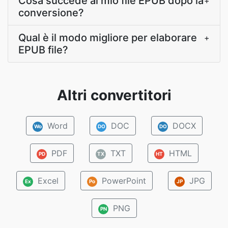
Cosa succede al mio file EPUB dopo la
+
conversione?
Qual è il modo migliore per elaborare
+
EPUB file?
Altri convertitori
Word
DOC
DOCX
Wo
DO
DO
PDF
TXT
HTML
PD
TX
HT
Excel
PowerPoint
JPG
Ex
Po
JP
PNG
PN