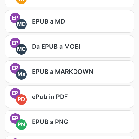
EP
EPUB a MD
MD
EP
Da EPUB a MOBI
MO
EP
EPUB a MARKDOWN
Ma
EP
ePub in PDF
PD
EP
EPUB a PNG
PN