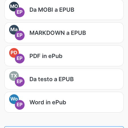
MO
Da MOBI a EPUB
EP
Ma
MARKDOWN a EPUB
EP
PD
PDF in ePub
EP
TX
Da testo a EPUB
EP
Wo
Word in ePub
EP