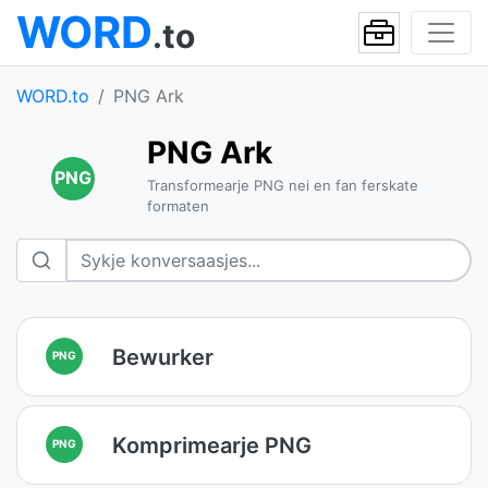
WORD
.to
WORD.to
PNG Ark
PNG Ark
PNG
Transformearje PNG nei en fan ferskate
formaten
Bewurker
PNG
Komprimearje PNG
PNG