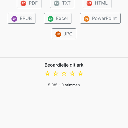
PDF
TXT
HTML
PD
TX
HT
EPUB
Excel
PowerPoint
EP
Ex
Po
JPG
JP
Beoardielje dit ark
☆
☆
☆
☆
☆
5.0
/5 -
0
stimmen