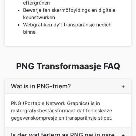
eftergrûnen
Bewarje fan skermôfbyldings en digitale
keunstwurken
Webgrafiken dy't transparânsje nedich
binne
PNG Transformaasje FAQ
Wat is in PNG-triem?
+
PNG (Portable Network Graphics) is in
rastergrafykbestânsformaat dat ferliesleaze
gegevenskompresje en transparânsje stipet.
Is der wat ferlern as PNG nei in oare
+