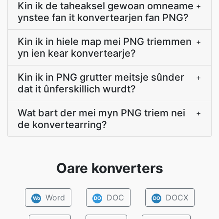
Kin ik de taheaksel gewoan omneame
+
ynstee fan it konvertearjen fan PNG?
Kin ik in hiele map mei PNG triemmen
+
yn ien kear konvertearje?
Kin ik in PNG grutter meitsje sûnder
+
dat it ûnferskillich wurdt?
Wat bart der mei myn PNG triem nei
+
de konvertearring?
Oare konverters
Word
DOC
DOCX
Wo
DO
DO