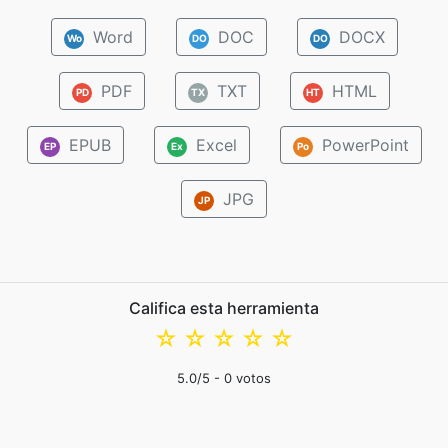
Word
DOC
DOCX
Wo
DO
DO
PDF
TXT
HTML
PD
TX
HT
EPUB
Excel
PowerPoint
EP
Ex
Po
JPG
JP
Califica esta herramienta
☆
☆
☆
☆
☆
5.0
/5 -
0
votos