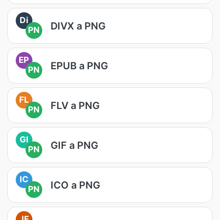
Di
DIVX a PNG
PN
EP
EPUB a PNG
PN
FL
FLV a PNG
PN
GI
GIF a PNG
PN
IC
ICO a PNG
PN
JF