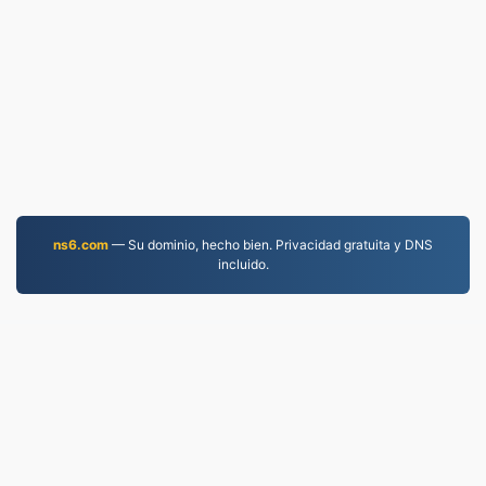
ns6.com
— Su dominio, hecho bien. Privacidad gratuita y DNS
incluido.
WORD.to
2,854,088 Archivos convertidos desde 2019
política de privacidad
|
Condiciones de servicio
|
Sobre nosotros
|
Contáctenos
|
API
|
Muestras
|
Instalar aplicación