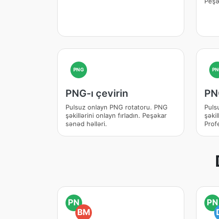
Peşə
PNG
PN
PNG-ı çevirin
PNG
Pulsuz onlayn PNG rotatoru. PNG
Puls
şəkillərini onlayn fırladın. Peşəkar
şəkil
sənəd həlləri.
Profe
PN
PN
BM