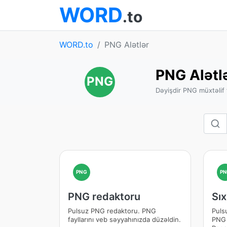
WORD
.to
WORD.to
PNG Alətlər
PNG Alətl
PNG
Dəyişdir PNG müxtəlif 
PNG
PN
PNG redaktoru
Sıx
Pulsuz PNG redaktoru. PNG
Puls
fayllarını veb səyyahınızda düzəldin.
PNG ş