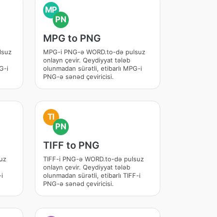
MP
PN
MPG to PNG
lsuz
MPG-i PNG-ə WORD.to-də pulsuz
onlayn çevir. Qeydiyyat tələb
G-i
olunmadan sürətli, etibarlı MPG-i
PNG-ə sənəd çeviricisi.
TI
PN
TIFF to PNG
uz
TIFF-i PNG-ə WORD.to-də pulsuz
onlayn çevir. Qeydiyyat tələb
i
olunmadan sürətli, etibarlı TIFF-i
PNG-ə sənəd çeviricisi.