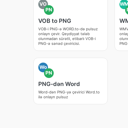
VO
W
PN
VOB to PNG
WM
VOB-i PNG-ə WORD.to-də pulsuz
WMV-
onlayn çevir. Qeydiyyat tələb
onla
olunmadan sürətli, etibarlı VOB-i
olun
PNG-ə sənəd çeviricisi.
PNG-
Wo
PN
PNG-dən Word
Word-dən PNG-yə çevirici Word.to
ilə onlayn pulsuz