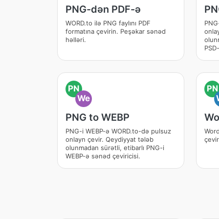
PNG-dən PDF-ə
PN
WORD.to ilə PNG faylını PDF
PNG-
formatına çevirin. Peşəkar sənəd
onla
həlləri.
olun
PSD-
PN
PN
We
PNG to WEBP
Wo
PNG-i WEBP-ə WORD.to-də pulsuz
Word
onlayn çevir. Qeydiyyat tələb
çevi
olunmadan sürətli, etibarlı PNG-i
WEBP-ə sənəd çeviricisi.