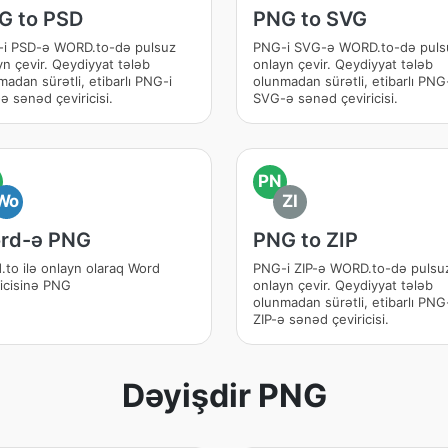
G to PSD
PNG to SVG
i PSD-ə WORD.to-də pulsuz
PNG-i SVG-ə WORD.to-də puls
yn çevir. Qeydiyyat tələb
onlayn çevir. Qeydiyyat tələb
madan sürətli, etibarlı PNG-i
olunmadan sürətli, etibarlı PNG
ə sənəd çeviricisi.
SVG-ə sənəd çeviricisi.
PN
Wo
ZI
rd-ə PNG
PNG to ZIP
.to ilə onlayn olaraq Word
PNG-i ZIP-ə WORD.to-də pulsu
ricisinə PNG
onlayn çevir. Qeydiyyat tələb
olunmadan sürətli, etibarlı PNG
ZIP-ə sənəd çeviricisi.
Dəyişdir PNG