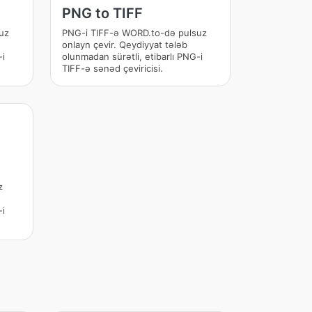
PNG to TIFF
uz
PNG-i TIFF-ə WORD.to-də pulsuz
onlayn çevir. Qeydiyyat tələb
-i
olunmadan sürətli, etibarlı PNG-i
TIFF-ə sənəd çeviricisi.
z
-i