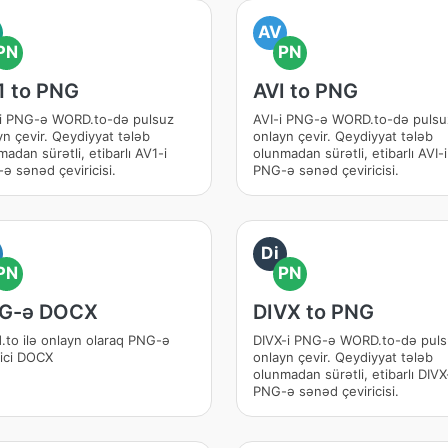
AV
PN
PN
1 to PNG
AVI to PNG
i PNG-ə WORD.to-də pulsuz
AVI-i PNG-ə WORD.to-də pulsu
yn çevir. Qeydiyyat tələb
onlayn çevir. Qeydiyyat tələb
adan sürətli, etibarlı AV1-i
olunmadan sürətli, etibarlı AVI-i
ə sənəd çeviricisi.
PNG-ə sənəd çeviricisi.
Di
PN
PN
G-ə DOCX
DIVX to PNG
.to ilə onlayn olaraq PNG-ə
DIVX-i PNG-ə WORD.to-də pul
rici DOCX
onlayn çevir. Qeydiyyat tələb
olunmadan sürətli, etibarlı DIVX
PNG-ə sənəd çeviricisi.