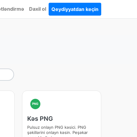
tləndirmə
Daxil ol
Qeydiyyatdan keçin
PNG
Kəs PNG
Pulsuz onlayn PNG kəsici. PNG
şəkillərini onlayn kəsin. Peşəkar