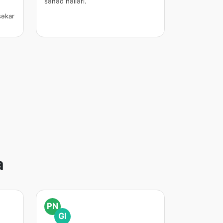
sənəd həlləri.
şəkar
a
PN
GI