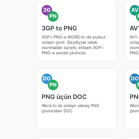
3G
AV
PN
3GP to PNG
AV
3GP-i PNG-ə WORD.to-də pulsuz
AV1-
onlayn çevir. Qeydiyyat tələb
onla
olunmadan sürətli, etibarlı 3GP-i
olunm
PNG-ə sənəd çeviricisi.
PNG-
DO
DO
PN
PNG üçün DOC
PN
Word.to ilə onlayn olaraq PNG
Word
çeviricidən DOC
çevi