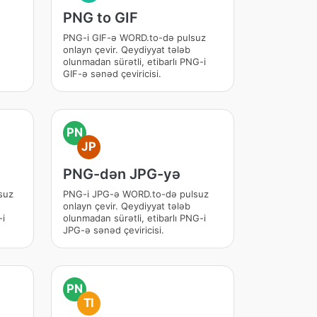
PNG to GIF
PNG-i GIF-ə WORD.to-də pulsuz
onlayn çevir. Qeydiyyat tələb
olunmadan sürətli, etibarlı PNG-i
GIF-ə sənəd çeviricisi.
PN
JP
PNG-dən JPG-yə
suz
PNG-i JPG-ə WORD.to-də pulsuz
onlayn çevir. Qeydiyyat tələb
-i
olunmadan sürətli, etibarlı PNG-i
JPG-ə sənəd çeviricisi.
PN
TI