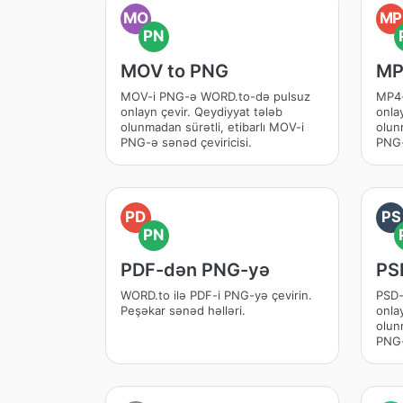
MO
MP
PN
MOV to PNG
MP
MOV-i PNG-ə WORD.to-də pulsuz
MP4-
onlayn çevir. Qeydiyyat tələb
onla
olunmadan sürətli, etibarlı MOV-i
olun
PNG-ə sənəd çeviricisi.
PNG-
PD
PS
PN
PDF-dən PNG-yə
PS
WORD.to ilə PDF-i PNG-yə çevirin.
PSD-
Peşəkar sənəd həlləri.
onla
olunm
PNG-