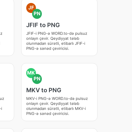
JF
PN
JFIF to PNG
uz
JFIF-i PNG-ə WORD.to-də pulsuz
onlayn çevir. Qeydiyyat tələb
i
olunmadan sürətli, etibarlı JFIF-i
PNG-ə sənəd çeviricisi.
MK
PN
MKV to PNG
uz
MKV-i PNG-ə WORD.to-də pulsuz
onlayn çevir. Qeydiyyat tələb
-i
olunmadan sürətli, etibarlı MKV-i
PNG-ə sənəd çeviricisi.