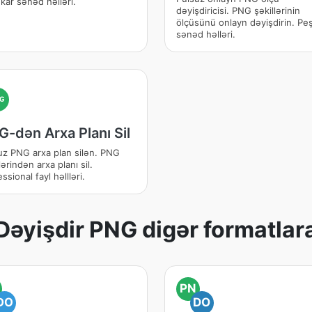
kar sənəd həlləri.
dəyişdiricisi. PNG şəkillərinin
ölçüsünü onlayn dəyişdirin. Pe
sənəd həlləri.
G
-dən Arxa Planı Sil
uz PNG arxa plan silən. PNG
lərindən arxa planı sil.
ssional fayl həllləri.
Dəyişdir PNG digər formatlar
PN
DO
DO