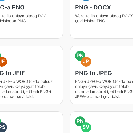
C-a PNG
PNG - DOCX
.to ilə onlayn olaraq DOC
Word.to ilə onlayn olaraq DOCX
ricisindən PNG
çeviricisinə PNG
PN
JF
JP
G to JFIF
PNG to JPEG
i JFIF-ə WORD.to-də pulsuz
PNG-i JPEG-ə WORD.to-də pul
yn çevir. Qeydiyyat tələb
onlayn çevir. Qeydiyyat tələb
madan sürətli, etibarlı PNG-i
olunmadan sürətli, etibarlı PNG
ə sənəd çeviricisi.
JPEG-ə sənəd çeviricisi.
PN
PS
SV