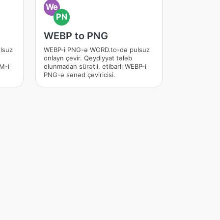
We
PN
WEBP to PNG
lsuz
WEBP-i PNG-ə WORD.to-də pulsuz
onlayn çevir. Qeydiyyat tələb
BM-i
olunmadan sürətli, etibarlı WEBP-i
PNG-ə sənəd çeviricisi.