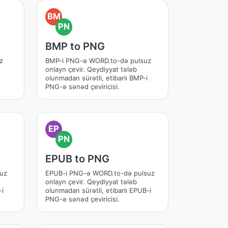
BM
PN
BMP to PNG
z
BMP-i PNG-ə WORD.to-də pulsuz
onlayn çevir. Qeydiyyat tələb
olunmadan sürətli, etibarlı BMP-i
PNG-ə sənəd çeviricisi.
EP
PN
EPUB to PNG
suz
EPUB-i PNG-ə WORD.to-də pulsuz
onlayn çevir. Qeydiyyat tələb
-i
olunmadan sürətli, etibarlı EPUB-i
PNG-ə sənəd çeviricisi.