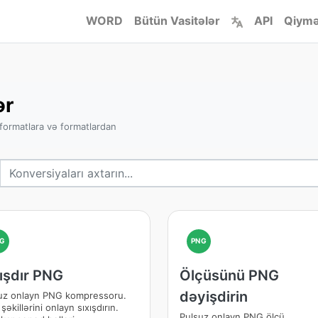
WORD
Bütün Vasitələr
API
Qiymə
ər
formatlara və formatlardan
G
PNG
ışdır PNG
Ölçüsünü PNG
dəyişdirin
uz onlayn PNG kompressoru.
əkillərini onlayn sıxışdırın.
Pulsuz onlayn PNG ölçü