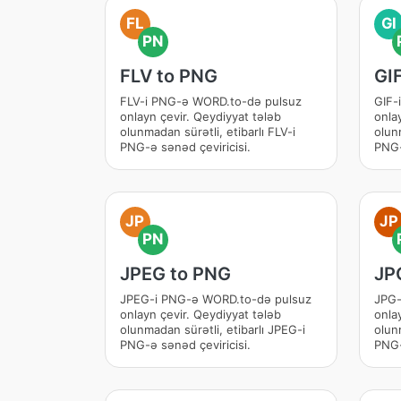
FL
GI
PN
FLV to PNG
GI
FLV-i PNG-ə WORD.to-də pulsuz
GIF-
onlayn çevir. Qeydiyyat tələb
onla
olunmadan sürətli, etibarlı FLV-i
olunm
PNG-ə sənəd çeviricisi.
PNG-
JP
JP
PN
JPEG to PNG
JP
JPEG-i PNG-ə WORD.to-də pulsuz
JPG-
onlayn çevir. Qeydiyyat tələb
onla
olunmadan sürətli, etibarlı JPEG-i
olunm
PNG-ə sənəd çeviricisi.
PNG-