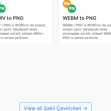
M
We
PN
PN
V to PNG
WEBM to PNG
i PNG-ə WORD.to-də pulsuz
WEBM-i PNG-ə WORD.to-də pu
yn çevir. Qeydiyyat tələb
onlayn çevir. Qeydiyyat tələb
madan sürətli, etibarlı WMV-i
olunmadan sürətli, etibarlı WE
ə sənəd çeviricisi.
PNG-ə sənəd çeviricisi.
View all Şəkil Çeviriciləri →