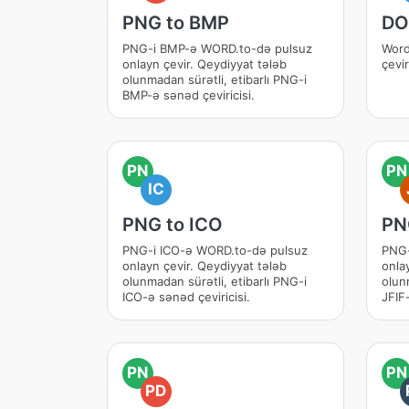
PNG to BMP
DO
PNG-i BMP-ə WORD.to-də pulsuz
Word
onlayn çevir. Qeydiyyat tələb
çevi
olunmadan sürətli, etibarlı PNG-i
BMP-ə sənəd çeviricisi.
PN
PN
IC
PNG to ICO
PN
PNG-i ICO-ə WORD.to-də pulsuz
PNG-
onlayn çevir. Qeydiyyat tələb
onla
olunmadan sürətli, etibarlı PNG-i
olun
ICO-ə sənəd çeviricisi.
JFIF-
PN
PN
PD