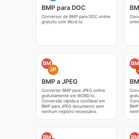
BMP para DOC
BM
Conversor de BMP para DOC online
Conv
gratuito com Word.to
onli
BM
BM
JP
BMP a JPEG
BM
Converter BMP para JPEG online
Conv
gratuitamente em WORD.to.
grat
Conversão rápida e confiável em
Conv
BMP para JPEG documento sem
BMP 
nenhum registro necessário.
nenh
BM
BM