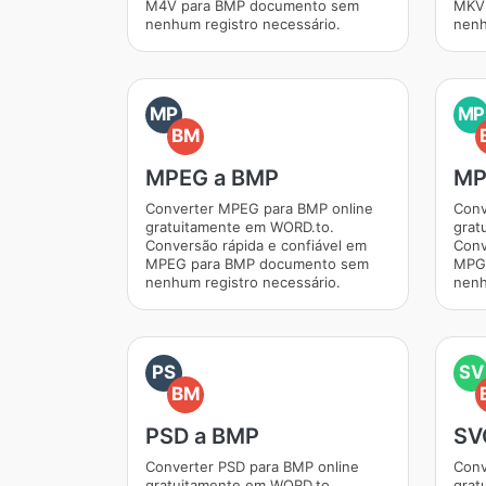
M4V para BMP documento sem
MKV 
nenhum registro necessário.
nenh
MP
MP
BM
MPEG a BMP
MP
Converter MPEG para BMP online
Conv
gratuitamente em WORD.to.
grat
Conversão rápida e confiável em
Conv
MPEG para BMP documento sem
MPG 
nenhum registro necessário.
nenh
PS
SV
BM
PSD a BMP
SV
Converter PSD para BMP online
Conv
gratuitamente em WORD.to.
grat