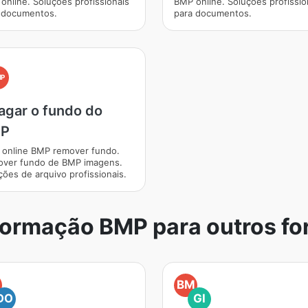
online. Soluções profissionais
BMP online. Soluções profissio
 documentos.
para documentos.
MP
agar o fundo do
P
 online BMP remover fundo.
ver fundo de BMP imagens.
ções de arquivo profissionais.
formação BMP para outros fo
BM
DO
GI