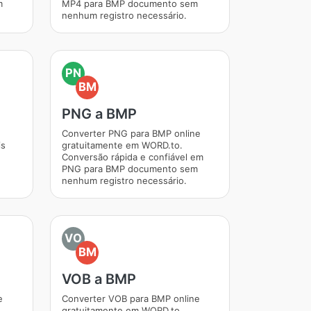
m
MP4 para BMP documento sem
nenhum registro necessário.
PN
BM
PNG a BMP
Converter PNG para BMP online
is
gratuitamente em WORD.to.
Conversão rápida e confiável em
PNG para BMP documento sem
nenhum registro necessário.
VO
BM
VOB a BMP
e
Converter VOB para BMP online
gratuitamente em WORD.to.