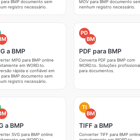
para BMP documento sem
MOV para BMP documento se
um registro necessário.
nenhum registro necessário.
PD
BM
BM
G a BMP
PDF para BMP
erter MPG para BMP online
Converta PDF para BMP com
uitamente em WORD.to.
WORD.to. Soluções profissiona
ersão rápida e confiável em
para documentos.
para BMP documento sem
um registro necessário.
TI
BM
BM
G a BMP
TIFF a BMP
erter SVG para BMP online
Converter TIFF para BMP onlin
uitamente em WORD.to.
gratuitamente em WORD.to.