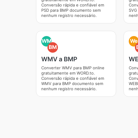
Conversão rápida e confiável em
Conv
PSD para BMP documento sem
SVG 
nenhum registro necessário.
nenh
WM
We
BM
WMV a BMP
WE
Converter WMV para BMP online
Conv
gratuitamente em WORD.to.
grat
Conversão rápida e confiável em
Conv
WMV para BMP documento sem
WEB
nenhum registro necessário.
nenh