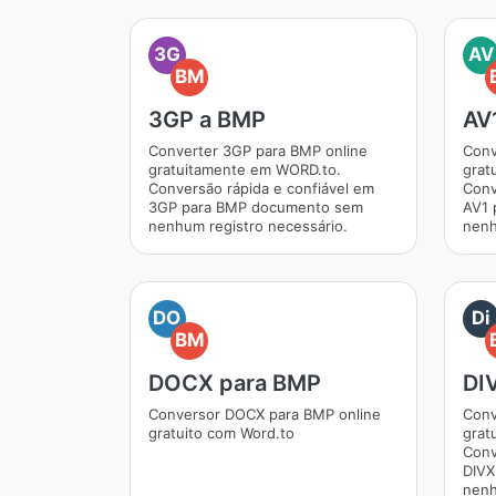
3G
AV
BM
3GP a BMP
AV
Converter 3GP para BMP online
Conv
gratuitamente em WORD.to.
grat
Conversão rápida e confiável em
Conv
3GP para BMP documento sem
AV1 
nenhum registro necessário.
nenh
DO
Di
BM
DOCX para BMP
DI
Conversor DOCX para BMP online
Conv
gratuito com Word.to
grat
Conv
DIVX
nenh