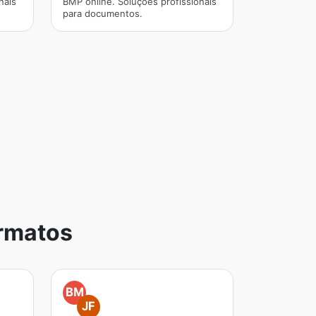
nais
BMP online. Soluções profissionais
para documentos.
rmatos
BM
JF