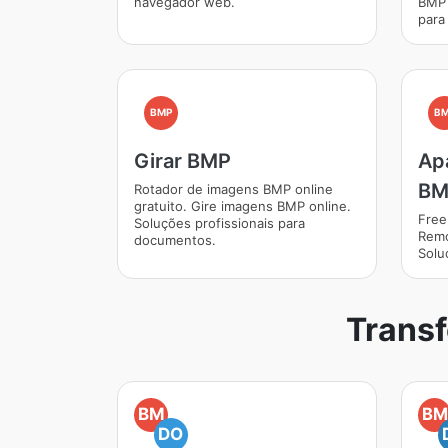
navegador web.
BMP 
para
BMP
B
Girar BMP
Ap
BM
Rotador de imagens BMP online
gratuito. Gire imagens BMP online.
Free
Soluções profissionais para
Remo
documentos.
Solu
Trans
BM
BM
DO