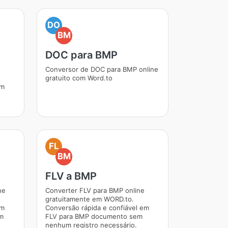
DO
BM
DOC para BMP
Conversor de DOC para BMP online
gratuito com Word.to
em
FL
BM
FLV a BMP
ne
Converter FLV para BMP online
gratuitamente em WORD.to.
em
Conversão rápida e confiável em
m
FLV para BMP documento sem
nenhum registro necessário.