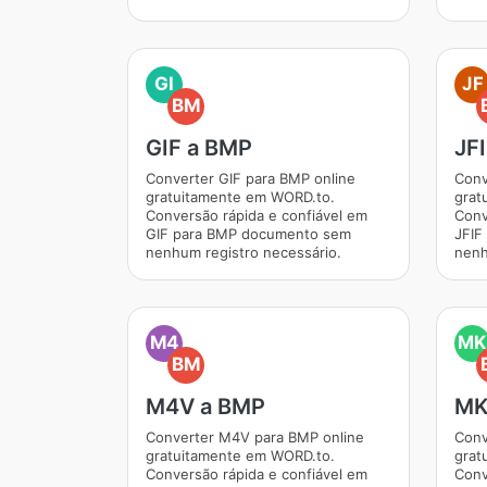
GI
JF
BM
GIF a BMP
JF
Converter GIF para BMP online
Conv
gratuitamente em WORD.to.
grat
Conversão rápida e confiável em
Conv
GIF para BMP documento sem
JFIF
nenhum registro necessário.
nenh
M4
MK
BM
M4V a BMP
MK
Converter M4V para BMP online
Conv
gratuitamente em WORD.to.
grat
Conversão rápida e confiável em
Conv