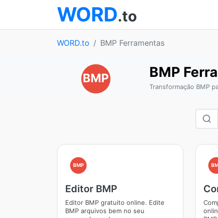
WORD
.to
WORD.to
BMP Ferramentas
BMP Ferr
BMP
Transformação BMP par
BMP
B
Editor BMP
Co
Editor BMP gratuito online. Edite
Comp
BMP arquivos bem no seu
onli