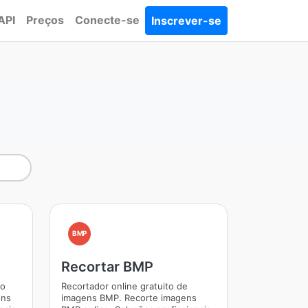
API
Preços
Conecte-se
Inscrever-se
BMP
Recortar BMP
to
Recortador online gratuito de
ens
imagens BMP. Recorte imagens