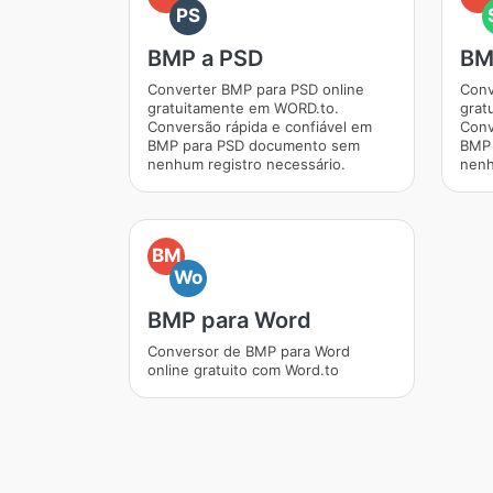
PS
BMP a PSD
BM
Converter BMP para PSD online
Conv
gratuitamente em WORD.to.
grat
Conversão rápida e confiável em
Conv
BMP para PSD documento sem
BMP 
nenhum registro necessário.
nenh
BM
Wo
BMP para Word
Conversor de BMP para Word
online gratuito com Word.to