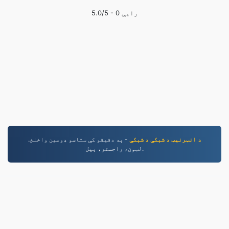
رایې
0
/5 -
5.0
د انټرنېټ د شبکې د شبکې
- په دقیقو کې ستاسو ډومین واخلئ.
لټون، راجستر، پیل.
WORD.to
2,854,458 له ۲۰۱۹ کال راهیسې بدل شوي فایلونه
د محرمیت تګلاره
|
د خدمت شرطونه
|
زموږ په اړه
|