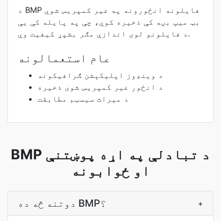
د BMP فایلونه انځورونه په غیر کمپریس شوي
بټ میپ بڼه کې ذخیره کوي، چې په پایله کې یې
د فایلونو لوی اندازې مګر بشپړ کیفیت وي.
عام استعمالونه
د وینډوز اپلیکېشن ګرافیکونه
د انځور غیر کمپریس شوی ذخیره
د میراث سیسټم مطابقت
BMP د تبادلې په اړه پوښتنې
او ځوابونه
دوتنه څه ده BMP؟
+