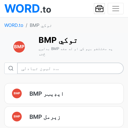
WORD
.to
BMP توکي
WORD.to
BMP توکي
BMP
بدلوي BMP په مختلفو بڼو کې او له هغه
څخه
BMP ایډیټر
BMP
BMP زېرمل
BMP