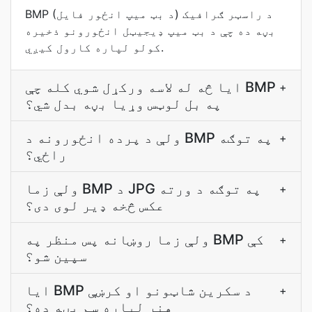
BMP (د بټ میپ انځور فایل) د راسټر ګرافیک
بڼه ده چې د بټ میپ ډیجیټل انځورونو ذخیره
کولو لپاره کارول کیږي.
ایا څه له لاسه ورکړل شوي کله چې BMP
+
په بل لوټس وړیا بڼه بدل شي؟
ولې د پرده انځورونه د BMP په توګه
+
راځي؟
ولې زما BMP د JPG په توګه د ورته
+
عکس څخه ډیر لوی دی؟
ولې زما روښانه پس منظر په BMP کې
+
سپین شو؟
ایا BMP د سکرین شاټونو او کرښې
+
هنر لپاره سم بڼه ده؟