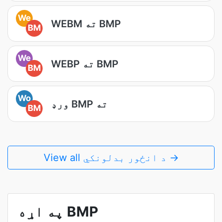
We
WEBM ته BMP
BM
We
WEBP ته BMP
BM
Wo
ورډ BMP ته
BM
View all د انځور بدلونکي →
په اړه BMP