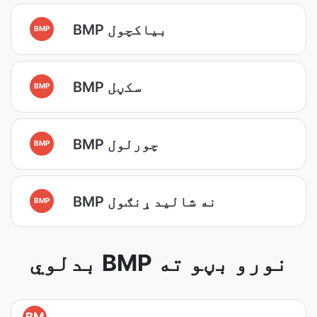
BMP بياکچول
BMP
BMP سکڼل
BMP
BMP چورلول
BMP
BMP نه شاليد ړنګول
BMP
بدلوي BMP نورو بڼو ته
BM