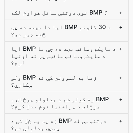
نوې دوتنې ساتل غواړم لکه BMP ؟
+
ایا دا مهمه ده چې BMP د 30 کلونو
+
څخه ډیر دی؟
ایا BMP د مایکروسافټ بڼه ده چې ما
+
د مایکروسافټ سافټویر ته اړتیا
لرم؟
ولې BMP زما په لټووني کې نه
+
ښکاري؟
زه کولی شم د بدلولو پرځای د BMP
+
پرځای د پراختیا نوم بدل کړم؟
زه په يو ځل کې د BMP دوتنو ټوله
+
پوښۍ بدلولی شم؟