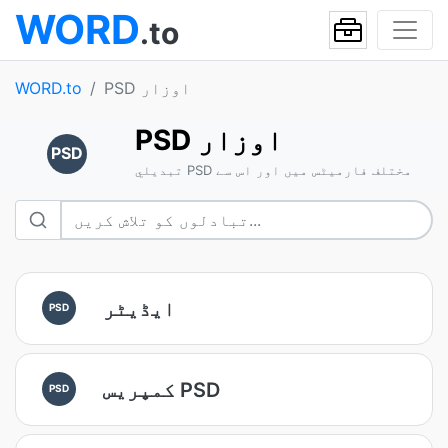
WORD
.to
PSD اوزار
WORD.to
PSD اوزار
PSD
تبديلي PSD مختلف فارمیٹس میں اور اس سے
ایڈیٹر
PSD
کمپریس PSD
PSD