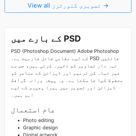
View all تصویری کنورٹرز →
کے بارے میں PSD
PSD (Photoshop Document) Adobe Photoshop
کے لیے مقامی فائل فارمیٹ ہے۔ PSD فائلیں
تہہ دار تصاویر کو ذخیرہ کرتی ہیں، جس سے
غیر تباہ کن ترمیم اور ڈیزائن کے عناصر کو
محفوظ کیا جا سکتا ہے۔ وہ پیشہ ورانہ گرافک
ڈیزائن اور تصویر میں ہیرا پھیری کے لیے
اہم ہیں۔
عام استعمال
Photo editing
Graphic design
Digital artwork