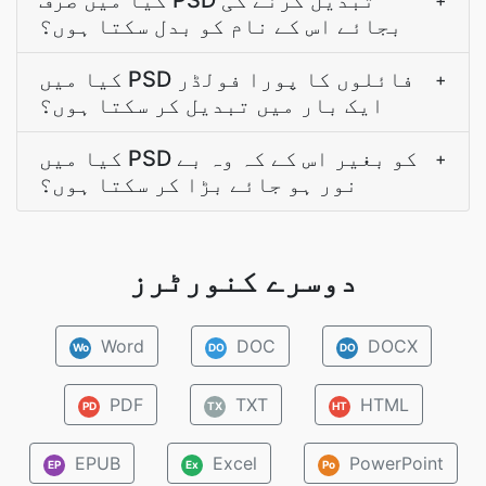
کیا میں صرف PSD تبدیل کرنے کی
+
بجائے اس کے نام کو بدل سکتا ہوں؟
کیا میں PSD فائلوں کا پورا فولڈر
+
ایک بار میں تبدیل کر سکتا ہوں؟
کیا میں PSD کو بغير اس کے کہ وہ بے
+
نور ہو جائے بڑا کر سکتا ہوں؟
دوسرے کنورٹرز
Word
DOC
DOCX
Wo
DO
DO
PDF
TXT
HTML
PD
TX
HT
EPUB
Excel
PowerPoint
EP
Ex
Po