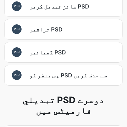
سائز تبدیل کریں PSD
PSD
تراشیں PSD
PSD
گھمائیں PSD
PSD
پس منظر کو PSD سے حذف کریں
PSD
تبديلي PSD دوسرے
فارمیٹس میں