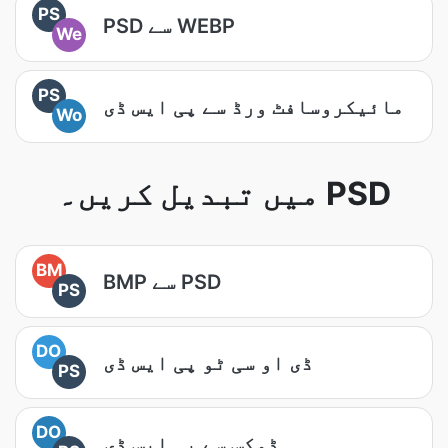
PS
PSD سے WEBP
We
PS
مائیکروسافٹ ورڈ سے پی ایس ڈی
Wo
میں تبدیل کریں۔ PSD
BM
BMP سے PSD
PS
DO
ڈی او سی ٹو پی ایس ڈی
PS
DO
ڈوکس سے پی ایس ڈی