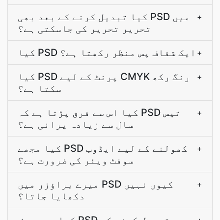
کیا تبدیل کرنے کے بعد بھی PSD میں
+
تحریر تحریر کی جاسکتی ہے؟
کیا PSD ایک شفاف پس منظر رکھتا ہے؟
+
کیا PSD پرنٹ کے لیے CMYK رنگ رکھ
+
سکتا ہے؟
کیا اس سے فرق پڑتا ہے کہ PSD تیس
+
سال سے زیادہ پرانی ہے؟
کیا مجھے PSD کھولنے کے لیے ایڈوب
+
سوفٹ ویئر کی ضرورت ہے؟
میرے براؤزر میں PSD کیوں نہیں
+
دکھایا جاتا؟