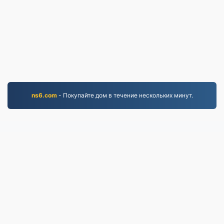
ns6.com
- Покупайте дом в течение нескольких минут.
WORD.to
2,853,742 Файлы, конвертированные с 2019 года
политика конфиденциальности
|
Условия
предоставления услуг
|
О нас
|
Связаться с нами
|
API
|
Образцы
|
Установка приложения
© 2026 WORD.to
|
VPS.org
LLC | Сделано
nadermx