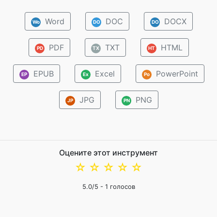
Word
DOC
DOCX
Wo
DO
DO
PDF
TXT
HTML
PD
TX
HT
EPUB
Excel
PowerPoint
EP
Ex
Po
JPG
PNG
JP
PN
Оцените этот инструмент
☆
☆
☆
☆
☆
5.0
/5 -
1
голосов