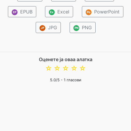
EPUB
Excel
PowerPoint
EP
Ex
Po
JPG
PNG
JP
PN
Оценете ја оваа алатка
☆
☆
☆
☆
☆
5.0
/5 -
1
гласови