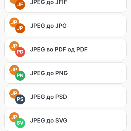
JPEG до JFIF
JF
JP
JPEG до JPG
JP
JP
JPEG во PDF од PDF
PD
JP
JPEG до PNG
PN
JP
JPEG до PSD
PS
JP
JPEG до SVG
SV