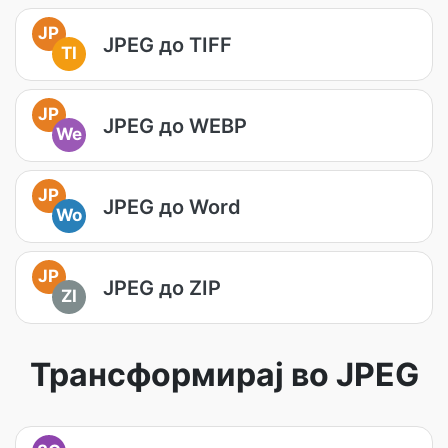
JP
JPEG до TIFF
TI
JP
JPEG до WEBP
We
JP
JPEG до Word
Wo
JP
JPEG до ZIP
ZI
Трансформирај во JPEG