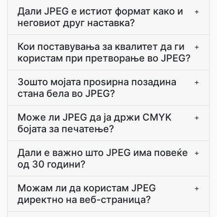
Дали JPEG е истиот формат како и
+
неговиот друг наставка?
Кои поставувања за квалитет да ги
+
користам при претворање во JPEG?
Зошто мојата проѕирна позадина
+
стана бела во JPEG?
Може ли JPEG да ја држи CMYK
+
бојата за печатење?
Дали е важно што JPEG има повеќе
+
од 30 години?
Можам ли да користам JPEG
+
директно на веб-страница?