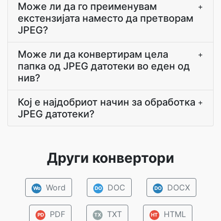
Може ли да го преименувам
+
екстензијата наместо да претворам
JPEG?
Може ли да конвертирам цела
+
папка од JPEG датотеки во еден од
нив?
Кој е најдобриот начин за обработка
+
JPEG датотеки?
Други конвертори
Word
DOC
DOCX
Wo
DO
DO
PDF
TXT
HTML
PD
TX
HT