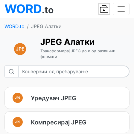
WORD
.to
WORD.to
JPEG Алатки
JPEG Алатки
JPE
Трансформирај JPEG до и од различни
формати
Уредувач JPEG
JPE
Компресирај JPEG
JPE