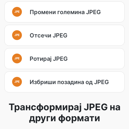
Промени големина JPEG
JPE
Отсечи JPEG
JPE
Ротирај JPEG
JPE
Избриши позадина од JPEG
JPE
Трансформирај JPEG на
други формати