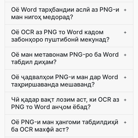
Оё Word тарҳбандии аслӣ аз PNG-и
+
ман нигоҳ медорад?
Оё OCR аз PNG то Word кадом
+
забонҳоро пуштибонӣ мекунад?
Оё ман метавонам PNG-ро ба Word
+
табдил диҳам?
Оё ҷадвалҳои PNG-и ман дар Word
+
таҳриршаванда мешаванд?
Чӣ қадар вақт лозим аст, ки OCR аз
+
PNG то Word анҷом ёбад?
Оё PNG-и ман ҳангоми табдилдиҳӣ
+
ба OCR махфӣ аст?