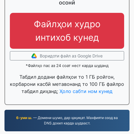
осонӣ
Файлҳои худро
интихоб кунед
Воридоти файл аз Google Drive
*Файлҳо пас аз 24 соат нест карда шуданд
Табдил додани файлҳои то 1 ГБ ройгон,
корбарони касбӣ метавонанд то 100 ГБ файлро
табдил диҳанд;
Ҳоло сабти ном кунед
6-уми ш.
— Домени шумо, дар ҳақиқат. Махфияти озод ва
DNS дохил карда шудааст.