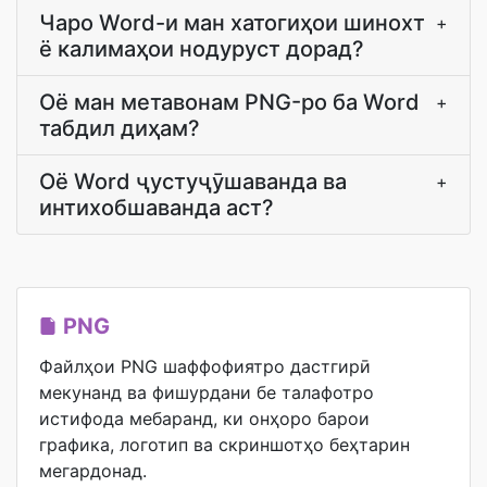
Чаро Word-и ман хатогиҳои шинохт
+
ё калимаҳои нодуруст дорад?
Оё ман метавонам PNG-ро ба Word
+
табдил диҳам?
Оё Word ҷустуҷӯшаванда ва
+
интихобшаванда аст?
PNG
Файлҳои PNG шаффофиятро дастгирӣ
мекунанд ва фишурдани бе талафотро
истифода мебаранд, ки онҳоро барои
графика, логотип ва скриншотҳо беҳтарин
мегардонад.