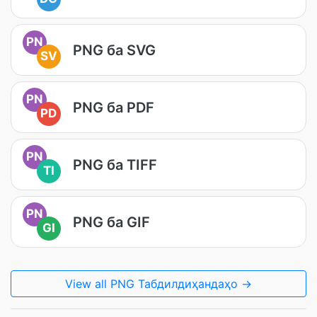
PN
PNG ба SVG
SV
PN
PNG ба PDF
PD
PN
PNG ба TIFF
TI
PN
PNG ба GIF
GI
View all PNG Табдилдиҳандаҳо →