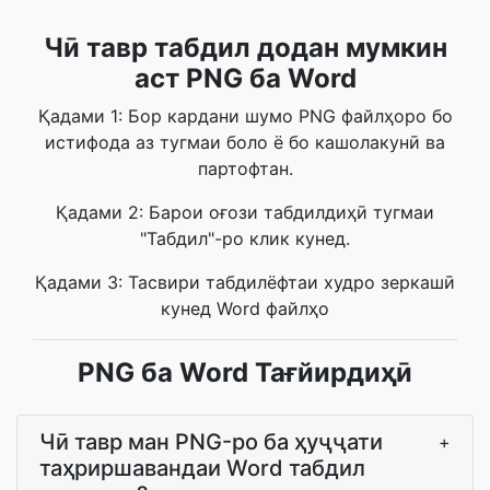
Чӣ тавр табдил додан мумкин
аст PNG ба Word
Қадами 1: Бор кардани шумо PNG файлҳоро бо
истифода аз тугмаи боло ё бо кашолакунӣ ва
партофтан.
Қадами 2: Барои оғози табдилдиҳӣ тугмаи
"Табдил"-ро клик кунед.
Қадами 3: Тасвири табдилёфтаи худро зеркашӣ
кунед Word файлҳо
PNG ба Word Тағйирдиҳӣ
Чӣ тавр ман PNG-ро ба ҳуҷҷати
+
таҳриршавандаи Word табдил