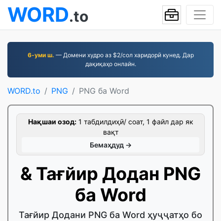
WORD
.to
6-уми ш.
— Домени худро аз $2/сол харидорӣ кунед. Дар
дақиқаҳо онлайн.
WORD.to
PNG
PNG ба Word
Нақшаи озод:
1 табдилдиҳӣ/ соат, 1 файл дар як
вақт
Бемаҳдуд →
& Тағйир Додан PNG
ба Word
Тағйир Додани PNG ба Word ҳуҷҷатҳо бо