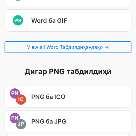
Word ба GIF
Wor
View all Word Табдилдиҳандаҳо →
Дигар PNG табдилдиҳӣ
PN
PNG ба ICO
IC
PN
PNG ба JPG
JP