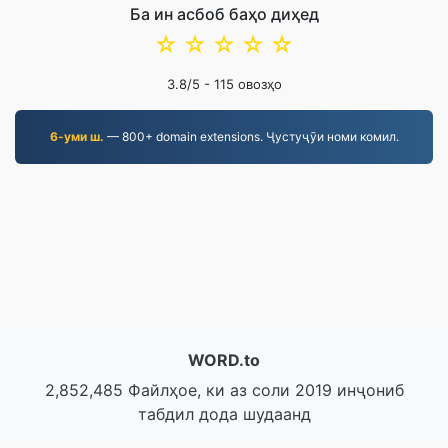
Ба ин асбоб баҳо диҳед
☆
☆
☆
☆
☆
3.8
/5 -
115
овозҳо
6-уми ш.
— 800+ domain extensions. Ҷустуҷӯи номи комил.
WORD.to
2,852,485 Файлҳое, ки аз соли 2019 инҷониб
табдил дода шудаанд