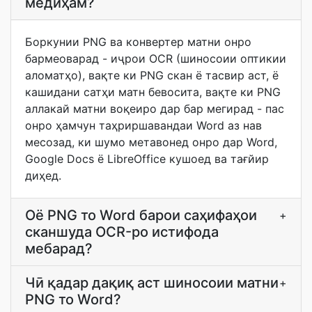
медиҳам?
Боркунии PNG ва конвертер матни онро
бармеоварад - иҷрои OCR (шиносоии оптикии
аломатҳо), вақте ки PNG скан ё тасвир аст, ё
кашидани сатҳи матн бевосита, вақте ки PNG
аллакай матни воқеиро дар бар мегирад - пас
онро ҳамчун таҳриршавандаи Word аз нав
месозад, ки шумо метавонед онро дар Word,
Google Docs ё LibreOffice кушоед ва тағйир
диҳед.
Оё PNG то Word барои саҳифаҳои
+
сканшуда OCR-ро истифода
мебарад?
Чӣ қадар дақиқ аст шиносоии матни
+
PNG то Word?