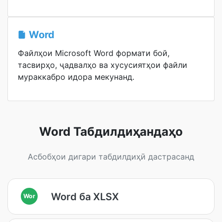
Word
Файлҳои Microsoft Word формати бой,
тасвирҳо, ҷадвалҳо ва хусусиятҳои файли
мураккабро идора мекунанд.
Word Табдилдиҳандаҳо
Асбобҳои дигари табдилдиҳӣ дастрасанд
Word ба XLSX
Wor