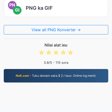
PN
PNG ka GIF
GI
View all PNG Konverter →
Nilai alat ieu
☆
☆
☆
☆
☆
3.8
/5 -
115
sora
Ns6.com
- Tuku domain saka $ 2 / taun. Online ing menit.