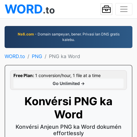
WORD
.to
Ns6.com
- Domain sampeyan, bener. Privasi lan DNS gratis
kalebu.
WORD.to
PNG
PNG ka Word
Free Plan:
1 conversion/hour, 1 file at a time
Go Unlimited →
Konvérsi PNG ka
Word
Konvérsi Anjeun PNG ka Word dokumén
effortlessly