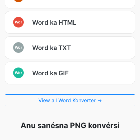
Word ka HTML
Wor
Word ka TXT
Wor
Word ka GIF
Wor
View all Word Konverter →
Anu sanésna PNG konvérsi