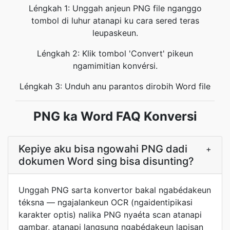
Léngkah 1: Unggah anjeun PNG file nganggo
tombol di luhur atanapi ku cara sered teras
leupaskeun.
Léngkah 2: Klik tombol 'Convert' pikeun
ngamimitian konvérsi.
Léngkah 3: Unduh anu parantos dirobih Word file
PNG ka Word FAQ Konversi
Kepiye aku bisa ngowahi PNG dadi
+
dokumen Word sing bisa disunting?
Unggah PNG sarta konvertor bakal ngabédakeun
téksna — ngajalankeun OCR (ngaidentipikasi
karakter optis) nalika PNG nyaéta scan atanapi
gambar, atanapi langsung ngabédakeun lapisan