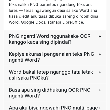
téks nalika PNG parantos ngandung téks anu
leres — teras ngawangun deui salaku Word anu
tiasa diédit anu tiasa dibuka sareng dirobih dina
Word, Google Docs, atanapi LibreOffice.
PNG nganti Word nggunakake OCR
+
kanggo kaca sing dipindai?
Kepiye akurasi pengenalan teks PNG
+
nganti Word?
Word bakal tetep nganggo tata letak
+
asli saka PNGku?
Basa apa sing didhukung OCR PNG
+
nganti Word?
Apa aku bisa ngowahi PNG multi-page
+