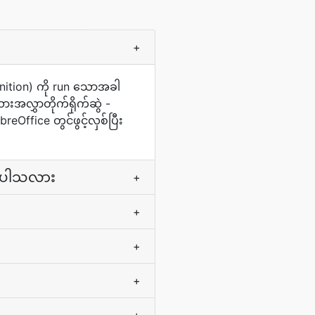
+
gnition) ကို run သောအခါ
အလွှာတိုက်ရိုက်ဆွဲ -
ffice တွင်ဖွင့်လှစ်ပြီး
ြုပါသလား
+
+
+
+