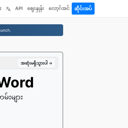
း
API
ဈေးနှုန်း
လော့ဂ်အင်
ဆိုင်းအပ်
aunch.
အဆုံးမရှိသွားပါ →
့ Word
တမ်းများ