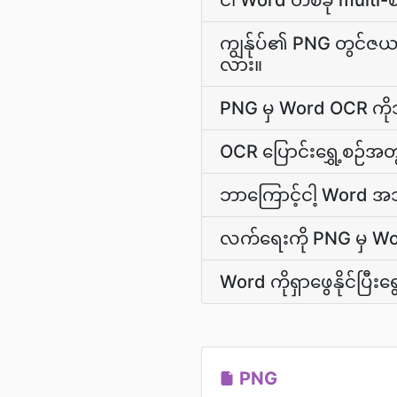
ငါ Word တစ်ခု multi-
ကျွန်ုပ်၏ PNG တွင်ဇ
လား။
PNG မှ Word OCR က
OCR ပြောင်းရွှေ့စဉ်အ
ဘာကြောင့်ငါ့ Word အ
လက်ရေးကို PNG မှ Word
Word ကိုရှာဖွေနိုင်ပြီး
PNG