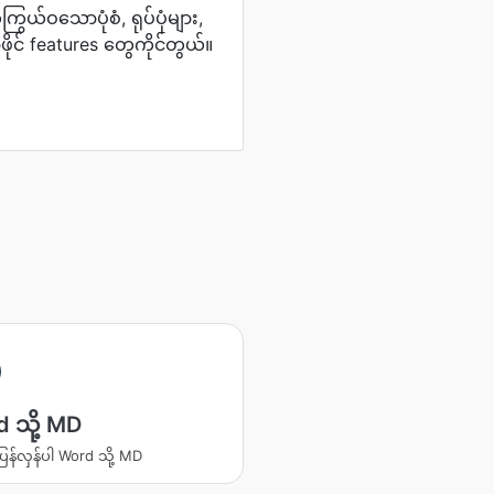
ကြွယ်ဝသောပုံစံ, ရုပ်ပုံများ,
ဖိုင် features တွေကိုင်တွယ်။
 သို့ MD
ပြန်လှန်ပါ Word သို့ MD