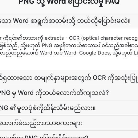
PNG သို့ Word ပြောင်းလဲမှု FAQ
်သော Word စာရွက်စာတမ်းသို့ ဘယ်လိုပြောင်းမလဲ။
er ကို၎င်း၏စာသားကို extracts - OCR (optical character reco
ိပ်ဖြစ်သည်, သို့မဟုတ် PNG အမှန်တကယ်စာသားပါဝင်သည်အခါစာသား
န်လည်တည်ဆောက် Word သင် Word, Google Docs, သို့မဟုတ် LibreO
်ရှုထားသော စာမျက်နှာများအတွက် OCR ကိုအသုံးပ
PNG မှ Word ကိုဘယ်လောက်တိကျသလဲ?
G ၏မူလပုံစံကိုထိန်းသိမ်းမည်လား။
ိုထောက်ခံသည့်ဘာသာစကားများ