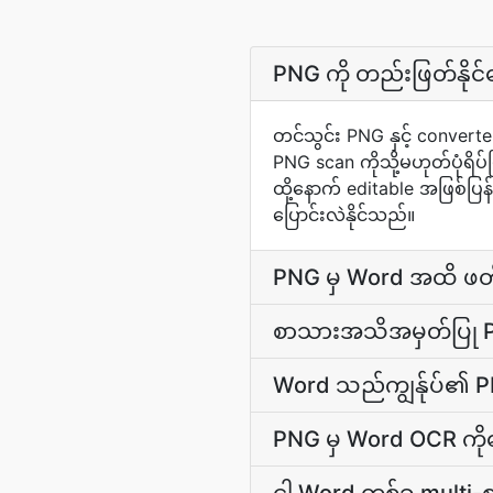
PNG ကို တည်းဖြတ်နိုင
တင်သွင်း PNG နှင့် convert
PNG scan ကိုသို့မဟုတ်ပုံရ
ထို့နောက် editable အဖြစ်ပြ
ပြောင်းလဲနိုင်သည်။
PNG မှ Word အထိ ဖတ
စာသားအသိအမှတ်ပြု 
Word သည်ကျွန်ုပ်၏ PN
PNG မှ Word OCR က