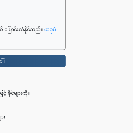
ထိ ပြောင်းလဲနိုင်သည်။
ယခုပဲ
ါ်။
 ဖိုင်များကို။
ျား