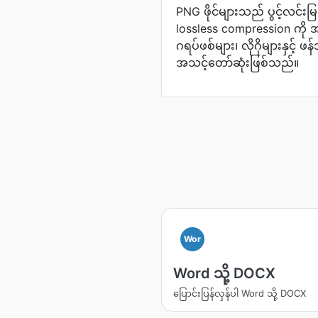
PNG ဖိုင်များသည် ပွင့်လင်းမြင်
lossless compression ကို 
ဂရပ်ဖစ်များ၊ လိုဂိုများနှင့် 
အသင့်တော်ဆုံးဖြစ်သည်။
Wor
Word သို့ DOCX
ပြောင်းပြန်လှန်ပါ Word သို့ DOCX