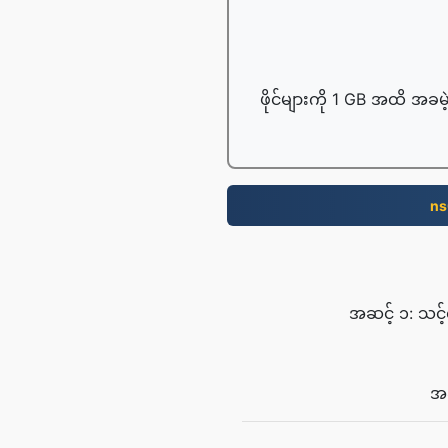
ဖိုင်များကို 1 GB အထိ အခမဲ
ns
အဆင့် ၁: သင့်
အဆ