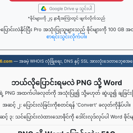
Google Drive မှ သွင်းပါ
*ဖိုင်များကို ၂၄ နာရီအကြာတွင် ဖျက်လိုက်သည်
့ပြောင်းလဲနိုင်ပြီး Pro အသုံးပြုသူများသည် ဖိုင်များကို 100 GB အ
စာရင်းသွင်းလိုက်ပါ။
6.com
— အခမဲ့ WHOIS လုံခြုံရေး, DNS နှင့် SSL အားလုံးဒေတာဘေ့စအပေ
ဘယ်လိုပြောင်းရမလဲ PNG သို့ Word
ရဲ့ PNG အထက်ပါခလုတ်ကို အသုံးပြု၍ သို့မဟုတ် ဆွဲယူ၍ ချခြင်းဖြင့်
အဆင့် ၂: ပြောင်းလဲခြင်းကိုစတင်ရန် 'Convert' ခလုတ်ကိုနှိပ်ပါ။
င့် ၃: သင်ပြောင်းလဲထားသောဖိုင်ကို ဒေါင်းလုဒ်လုပ်ပါ Word ဖိုင်မ