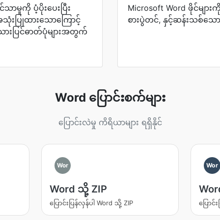
သာမှုကို ပံ့ပိုးပေးပြီး
Microsoft Word ဖိုင်များကို
အသုံးပြုထားသောကြောင့်
စားပွဲတင်, နှင့်ဆန်းသစ်သော
ဖန်သားပြင်ဓာတ်ပုံများအတွက်
Word ပြောင်းစက်များ
ပြောင်းလဲမှု ကိရိယာများ ရရှိနိုင်
Wor
Wor
Word သို့ ZIP
Word
ပြောင်းပြန်လှန်ပါ Word သို့ ZIP
ပြောင်း