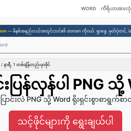
WORD
ကိရိယာအားလုံ
com
— မိနစ်အနည်းငယ်အတွင်းသင်၏ domain ကိုဝယ်. ရှာဖွေ, မှတ်ပုံတင်, l
Word
/ နာရီ, 1 တစ်ချိန်တည်းမှာဖိုင်
်းပြန်လှန်ပါ PNG သို
ပြောင်းလဲ PNG သို့ Word ရိုးရှင်းစွာစာရွက်စာ
သင့်ဖိုင်များကို ရွေးချယ်ပါ