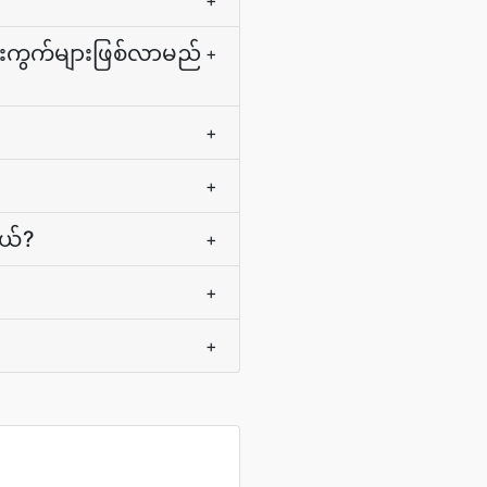
+
းကွက်များဖြစ်လာမည်
+
+
+
တယ်?
+
+
+