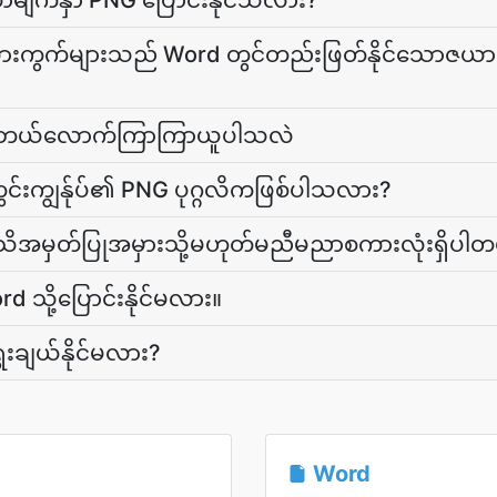
စာမျက်နှာ PNG ပြောင်းနိုင်သလား?
ယားကွက်များသည် Word တွင်တည်းဖြတ်နိုင်သောဇယာ
ိုဘယ်လောက်ကြာကြာယူပါသလဲ
တွင်းကျွန်ုပ်၏ PNG ပုဂ္ဂလိကဖြစ်ပါသလား?
သိအမှတ်ပြုအမှားသို့မဟုတ်မညီမညာစကားလုံးရှိပါ
 သို့ပြောင်းနိုင်မလား။
ရွေးချယ်နိုင်မလား?
Word