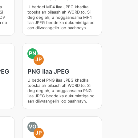
a
U beddel MP4 ilaa JPEG khadka
Si
tooska ah bilaash ah WORD.to. Si
MOV
deg deg ah, u hoggaansama MP4
a oo
ilaa JPEG beddelka dukumintiga oo
aan diiwaangelin loo baahnayn.
PN
JP
PEG
PNG ilaa JPEG
U beddel PNG ilaa JPEG khadka
tooska ah bilaash ah WORD.to. Si
deg deg ah, u hoggaansama PNG
ilaa JPEG beddelka dukumintiga oo
aan diiwaangelin loo baahnayn.
VO
JP