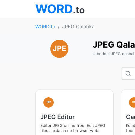
WORD
.to
WORD.to
JPEG Qalabka
JPEG Qal
JPE
U beddel JPEG qaabab 
JPE
JP
JPEG Editor
Ca
Editor JPEG online free. Edit JPEG
Komb
files saxda ah ee browser web.
toos