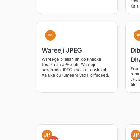
sawi
Xala
JPE
JP
Wareeji JPEG
Dib
Dh
Wareege bilaash ah oo khadka
tooska ah JPEG ah. Wareeji
Free
sawirrada JPEG khadka tooska ah.
remo
Xalalka dukumeentiyada xirfadeed.
JPEG
file.
JP
JP