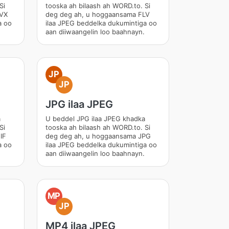
Si
tooska ah bilaash ah WORD.to. Si
IVX
deg deg ah, u hoggaansama FLV
a oo
ilaa JPEG beddelka dukumintiga oo
aan diiwaangelin loo baahnayn.
JP
JP
JPG ilaa JPEG
a
U beddel JPG ilaa JPEG khadka
Si
tooska ah bilaash ah WORD.to. Si
IF
deg deg ah, u hoggaansama JPG
a oo
ilaa JPEG beddelka dukumintiga oo
aan diiwaangelin loo baahnayn.
MP
JP
MP4 ilaa JPEG