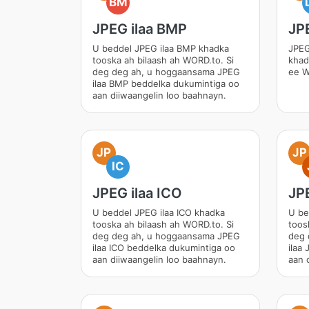
BM
JPEG ilaa BMP
JP
U beddel JPEG ilaa BMP khadka
JPEG
tooska ah bilaash ah WORD.to. Si
khad
deg deg ah, u hoggaansama JPEG
ee W
ilaa BMP beddelka dukumintiga oo
aan diiwaangelin loo baahnayn.
JP
JP
IC
JPEG ilaa ICO
JPE
U beddel JPEG ilaa ICO khadka
U be
tooska ah bilaash ah WORD.to. Si
toos
deg deg ah, u hoggaansama JPEG
deg 
ilaa ICO beddelka dukumintiga oo
ilaa
aan diiwaangelin loo baahnayn.
aan 