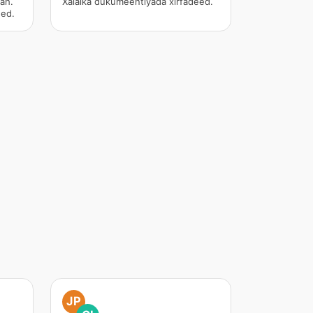
ah.
Xalalka dukumeentiyada xirfadeed.
eed.
JP