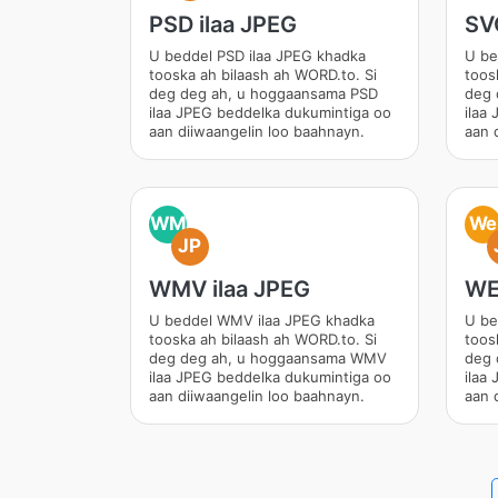
PSD ilaa JPEG
SV
U beddel PSD ilaa JPEG khadka
U be
tooska ah bilaash ah WORD.to. Si
toos
deg deg ah, u hoggaansama PSD
deg 
ilaa JPEG beddelka dukumintiga oo
ilaa
aan diiwaangelin loo baahnayn.
aan 
WM
We
JP
WMV ilaa JPEG
WE
U beddel WMV ilaa JPEG khadka
U be
tooska ah bilaash ah WORD.to. Si
toos
deg deg ah, u hoggaansama WMV
deg 
ilaa JPEG beddelka dukumintiga oo
ilaa
aan diiwaangelin loo baahnayn.
aan 