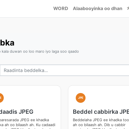
WORD
Alaabooyinka oo dhan
abka
kala duwan oo loo maro iyo laga soo qaado
E
JPE
daadis JPEG
Beddel cabbirka JP
aresarada JPEG ee khadka
Beddelaha JPEG ee khadka to
ka ah oo bilaash ah. Ku cadaadi
ah oo bilaash ah. Dib u cabbir