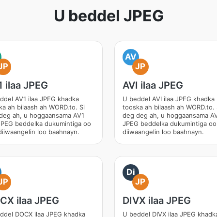
U beddel JPEG
AV
JP
JP
 ilaa JPEG
AVI ilaa JPEG
ddel AV1 ilaa JPEG khadka
U beddel AVI ilaa JPEG khadka
ka ah bilaash ah WORD.to. Si
tooska ah bilaash ah WORD.to. 
deg ah, u hoggaansama AV1
deg deg ah, u hoggaansama AVI
 JPEG beddelka dukumintiga oo
JPEG beddelka dukumintiga oo
diiwaangelin loo baahnayn.
diiwaangelin loo baahnayn.
Di
JP
JP
CX ilaa JPEG
DIVX ilaa JPEG
ddel DOCX ilaa JPEG khadka
U beddel DIVX ilaa JPEG khadk