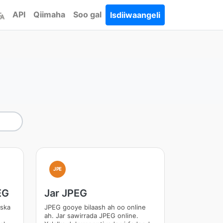
API
Qiimaha
Soo gal
Isdiiwaangeli
JPE
EG
Jar JPEG
oska
JPEG gooye bilaash ah oo online
ah. Jar sawirrada JPEG online.