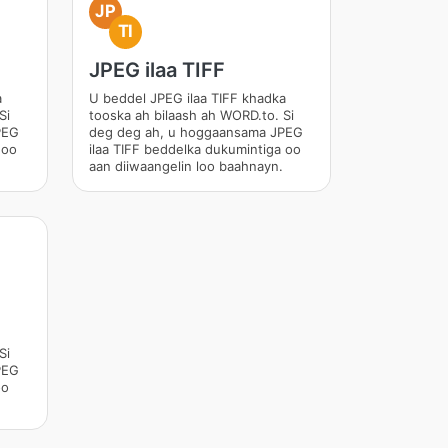
JP
TI
JPEG ilaa TIFF
a
U beddel JPEG ilaa TIFF khadka
Si
tooska ah bilaash ah WORD.to. Si
PEG
deg deg ah, u hoggaansama JPEG
 oo
ilaa TIFF beddelka dukumintiga oo
aan diiwaangelin loo baahnayn.
Si
PEG
oo