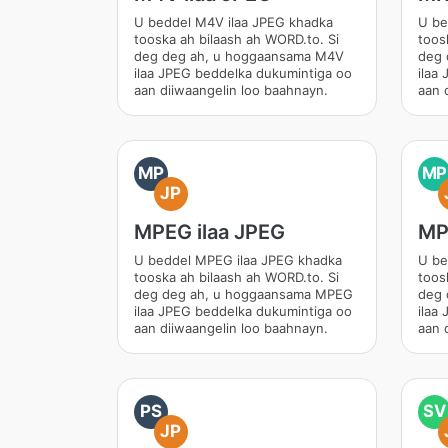
U beddel M4V ilaa JPEG khadka
U be
tooska ah bilaash ah WORD.to. Si
toos
deg deg ah, u hoggaansama M4V
deg 
ilaa JPEG beddelka dukumintiga oo
ilaa
aan diiwaangelin loo baahnayn.
aan 
MP
MP
JP
MPEG ilaa JPEG
MP
U beddel MPEG ilaa JPEG khadka
U be
tooska ah bilaash ah WORD.to. Si
toos
deg deg ah, u hoggaansama MPEG
deg 
ilaa JPEG beddelka dukumintiga oo
ilaa
aan diiwaangelin loo baahnayn.
aan 
PS
SV
JP