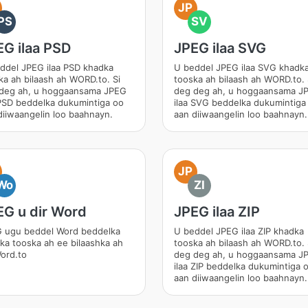
JP
PS
SV
EG ilaa PSD
JPEG ilaa SVG
ddel JPEG ilaa PSD khadka
U beddel JPEG ilaa SVG khadk
ka ah bilaash ah WORD.to. Si
tooska ah bilaash ah WORD.to. 
deg ah, u hoggaansama JPEG
deg deg ah, u hoggaansama J
 PSD beddelka dukumintiga oo
ilaa SVG beddelka dukumintiga
diiwaangelin loo baahnayn.
aan diiwaangelin loo baahnayn.
JP
Wo
ZI
EG u dir Word
JPEG ilaa ZIP
 ugu beddel Word beddelka
U beddel JPEG ilaa ZIP khadka
ka tooska ah ee bilaashka ah
tooska ah bilaash ah WORD.to. 
ord.to
deg deg ah, u hoggaansama J
ilaa ZIP beddelka dukumintiga 
aan diiwaangelin loo baahnayn.