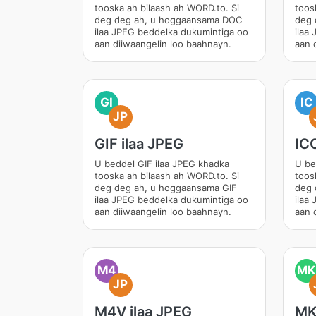
tooska ah bilaash ah WORD.to. Si
toos
deg deg ah, u hoggaansama DOC
deg 
ilaa JPEG beddelka dukumintiga oo
ilaa
aan diiwaangelin loo baahnayn.
aan 
GI
IC
JP
GIF ilaa JPEG
ICO
U beddel GIF ilaa JPEG khadka
U be
tooska ah bilaash ah WORD.to. Si
toos
deg deg ah, u hoggaansama GIF
deg 
ilaa JPEG beddelka dukumintiga oo
ilaa
aan diiwaangelin loo baahnayn.
aan 
M4
MK
JP
M4V ilaa JPEG
MK