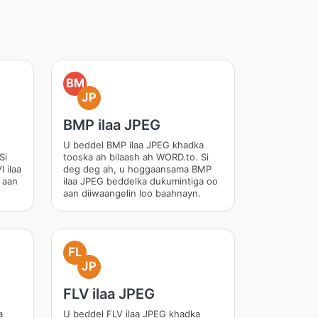
BM
JP
BMP ilaa JPEG
U beddel BMP ilaa JPEG khadka
Si
tooska ah bilaash ah WORD.to. Si
 ilaa
deg deg ah, u hoggaansama BMP
 aan
ilaa JPEG beddelka dukumintiga oo
aan diiwaangelin loo baahnayn.
FL
JP
FLV ilaa JPEG
a
U beddel FLV ilaa JPEG khadka