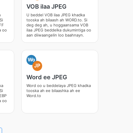
VOB ilaa JPEG
a
U beddel VOB ilaa JPEG khadka
Si
tooska ah bilaash ah WORD.to. Si
FF
deg deg ah, u hoggaansama VOB
a oo
ilaa JPEG beddelka dukumintiga oo
aan diiwaangelin loo baahnayn.
Wo
JP
Word ee JPEG
ka
Word oo u beddelaya JPEG khadka
Si
tooska ah ee bilaashka ah ee
WEBP
Word.to
a oo