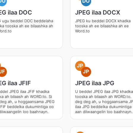
DO
DO
EG ilaa DOC
JPEG ilaa DOCX
 ugu beddel DOC beddelaha
JPEG ku beddel DOCX khadka
ka tooska ah ee bilaashka ah
tooska ah ee bilaashka ah ee
ord.to
Word.to
JP
JF
JP
G ilaa JFIF
JPEG ilaa JPG
ddel JPEG ilaa JFIF khadka
U beddel JPEG ilaa JPG khadka
ka ah bilaash ah WORD.to. Si
tooska ah bilaash ah WORD.to. 
deg ah, u hoggaansama JPEG
deg deg ah, u hoggaansama J
 JFIF beddelka dukumintiga oo
ilaa JPG beddelka dukumintiga
diiwaangelin loo baahnayn.
aan diiwaangelin loo baahnayn.