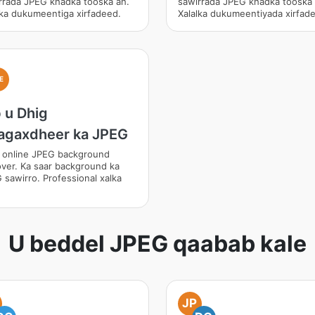
rrada JPEG khadka tooska ah.
sawirrada JPEG khadka tooska 
lka dukumeentiga xirfadeed.
Xalalka dukumeentiyada xirfad
E
 u Dhig
agaxdheer ka JPEG
 online JPEG background
ver. Ka saar background ka
 sawirro. Professional xalka
U beddel JPEG qaabab kale
JP