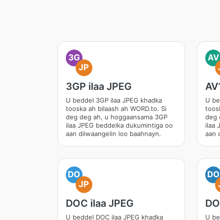
3G
AV
JP
3GP ilaa JPEG
AV1
U beddel 3GP ilaa JPEG khadka
U be
tooska ah bilaash ah WORD.to. Si
toos
deg deg ah, u hoggaansama 3GP
deg 
ilaa JPEG beddelka dukumintiga oo
ilaa
aan diiwaangelin loo baahnayn.
aan 
DO
DO
JP
DOC ilaa JPEG
DO
U beddel DOC ilaa JPEG khadka
U be