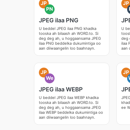
JP
JP
PN
JPEG ilaa PNG
JP
U beddel JPEG ilaa PNG khadka
U be
tooska ah bilaash ah WORD.to. Si
toos
deg deg ah, u hoggaansama JPEG
deg 
ilaa PNG beddelka dukumintiga oo
ilaa
aan diiwaangelin loo baahnayn.
aan 
JP
JP
We
JPEG ilaa WEBP
JP
U beddel JPEG ilaa WEBP khadka
JPEG
tooska ah bilaash ah WORD.to. Si
khad
deg deg ah, u hoggaansama JPEG
ee W
ilaa WEBP beddelka dukumintiga oo
aan diiwaangelin loo baahnayn.