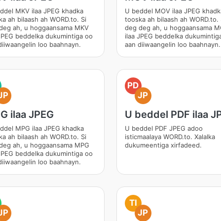
ddel MKV ilaa JPEG khadka
U beddel MOV ilaa JPEG khadk
ka ah bilaash ah WORD.to. Si
tooska ah bilaash ah WORD.to. 
deg ah, u hoggaansama MKV
deg deg ah, u hoggaansama 
 JPEG beddelka dukumintiga oo
ilaa JPEG beddelka dukumintig
diiwaangelin loo baahnayn.
aan diiwaangelin loo baahnayn.
PD
JP
JP
G ilaa JPEG
U beddel PDF ilaa J
ddel MPG ilaa JPEG khadka
U beddel PDF JPEG adoo
ka ah bilaash ah WORD.to. Si
isticmaalaya WORD.to. Xalalka
deg ah, u hoggaansama MPG
dukumeentiga xirfadeed.
 JPEG beddelka dukumintiga oo
diiwaangelin loo baahnayn.
TI
JP
JP