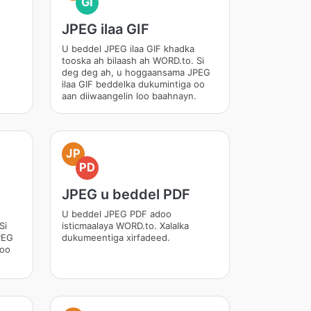
GI
JPEG ilaa GIF
U beddel JPEG ilaa GIF khadka
tooska ah bilaash ah WORD.to. Si
deg deg ah, u hoggaansama JPEG
ilaa GIF beddelka dukumintiga oo
aan diiwaangelin loo baahnayn.
JP
PD
JPEG u beddel PDF
U beddel JPEG PDF adoo
Si
isticmaalaya WORD.to. Xalalka
PEG
dukumeentiga xirfadeed.
 oo