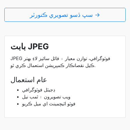
سڀ ڏسو تصويري ڪنورٽر →
بابت JPEG
JPEG فوٽوگرافي، توازن معيار ۽ فائل سائيز لاءِ بهتر
ڪيل نقصانڪار ڪمپريشن استعمال ڪري ٿو.
عام استعمال
ڊجيٽل فوٽوگرافي
ويب تصويرون ۽ ٿمب نيل
فوٽو اٽيچمينٽ اي ميل ڪريو