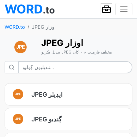
WORD
.to
JPEG اوزار
WORD.to
JPEG اوزار
JPE
تبديل ڪريو JPEG مختلف فارميٽ ۾ ۽ کان
JPEG ايڊيٽر
JPE
JPEG ڳنڍيو
JPE