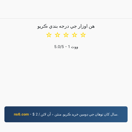
هن اوزار جي درجه بندي ڪريو
☆
☆
☆
☆
☆
ووٽ
1
/5 -
5.0
- $ 2 / سال کان توهان جي ڊومين خريد ڪريو. منٽن ۾ آن لائن.
ns6.com