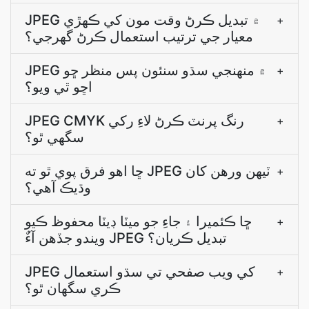
JPEG ۾ تبديل ڪرڻ وقت مون کي ڪھڙي
+
معيار جي ترتيب استعمال ڪرڻ گھرجي؟
JPEG ۾ منھنجي سڌو سنئون پس منظر ڇو
+
اڇو ٿي ويو؟
JPEG CMYK رنگ پرنٽ ڪرڻ لاءِ رکي
+
سگھي ٿو؟
ڇا اھو فرق پوي ٿو ته JPEG ٽيھن ورھن کان
+
وڌيڪ آھي؟
ڇا ڪئميرا ۽ جاءِ جو ميٽا ڊيٽا محفوظ ڪيو
+
ويندو جڏھن آءٌ JPEG تبديل ڪريان؟
JPEG کي ويب صفحي تي سڌو استعمال
+
ڪري سگهان ٿو؟