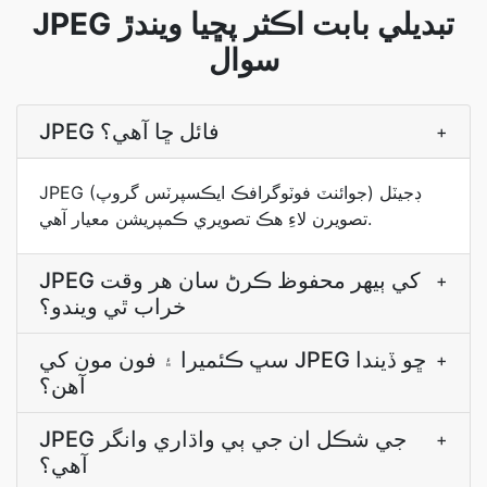
JPEG تبديلي بابت اڪثر پڇيا ويندڙ
سوال
JPEG فائل ڇا آھي؟
+
JPEG (جوائنٽ فوٽوگرافڪ ايڪسپرٽس گروپ) ڊجيٽل
تصويرن لاءِ هڪ تصويري ڪمپريشن معيار آهي.
JPEG کي ٻيهر محفوظ ڪرڻ سان هر وقت
+
خراب ٿي ويندو؟
سڀ ڪئميرا ۽ فون مون کي JPEG ڇو ڏيندا
+
آھن؟
JPEG جي شڪل ان جي ٻي واڌاري وانگر
+
آهي؟