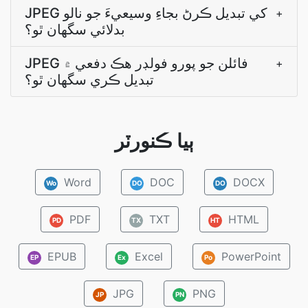
JPEG کي تبديل ڪرڻ بجاءِ وسيعيءَ جو نالو
+
بدلائي سگهان ٿو؟
JPEG فائلن جو پورو فولڊر هڪ دفعي ۾
+
تبديل ڪري سگهان ٿو؟
ٻيا ڪنورٽر
Word
DOC
DOCX
Wo
DO
DO
PDF
TXT
HTML
PD
TX
HT
EPUB
Excel
PowerPoint
EP
Ex
Po
JPG
PNG
JP
PN