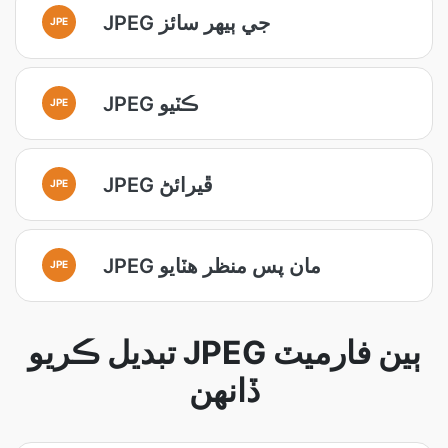
JPEG جي ٻيهر سائز
JPE
JPEG ڪٽيو
JPE
JPEG ڦيرائڻ
JPE
JPEG مان پس منظر هٽايو
JPE
تبديل ڪريو JPEG ٻين فارميٽ
ڏانهن