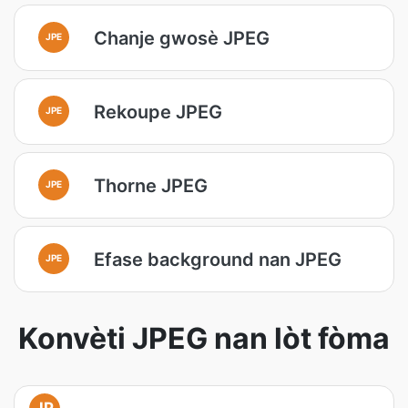
Chanje gwosè JPEG
JPE
Rekoupe JPEG
JPE
Thorne JPEG
JPE
Efase background nan JPEG
JPE
Konvèti JPEG nan lòt fòma
JP