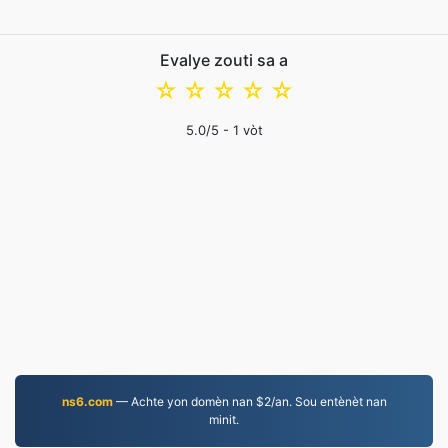
Evalye zouti sa a
☆
☆
☆
☆
☆
5.0
/5 -
1
vòt
ns6.com
— Achte yon domèn nan $2/an. Sou entènèt nan
minit.