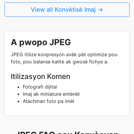
View all Konvètisè Imaj →
A pwopo JPEG
JPEG itilize konpresyon avèk pèt optimize pou
foto, pou balanse kalite ak gwosè fichye a.
Itilizasyon Komen
Fotografi dijital
Imaj ak miniature entènèt
Atachman foto pa imèl