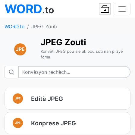
WORD
.to
WORD.to
JPEG Zouti
JPEG Zouti
JPE
Konvèti JPEG pou ale ak pou soti nan plizyè
fòma
Editè JPEG
JPE
Konprese JPEG
JPE