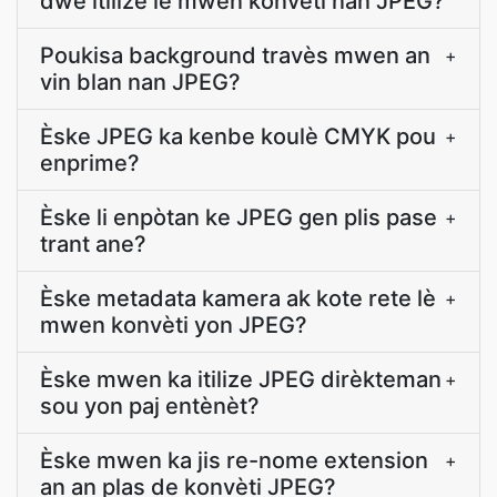
dwe itilize lè mwen konvèti nan JPEG?
Poukisa background travès mwen an
+
vin blan nan JPEG?
Èske JPEG ka kenbe koulè CMYK pou
+
enprime?
Èske li enpòtan ke JPEG gen plis pase
+
trant ane?
Èske metadata kamera ak kote rete lè
+
mwen konvèti yon JPEG?
Èske mwen ka itilize JPEG dirèkteman
+
sou yon paj entènèt?
Èske mwen ka jis re-nome extension
+
an an plas de konvèti JPEG?