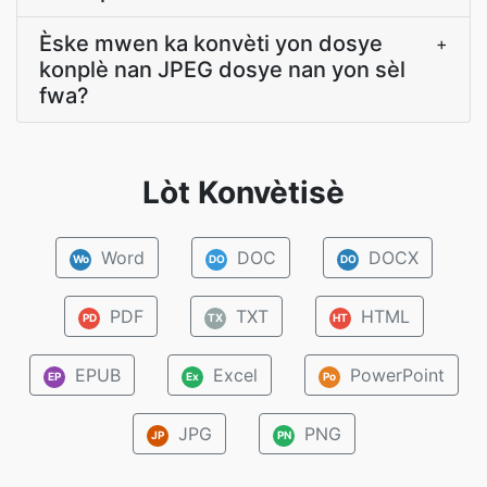
Èske mwen ka konvèti yon dosye
+
konplè nan JPEG dosye nan yon sèl
fwa?
Lòt Konvètisè
Word
DOC
DOCX
Wo
DO
DO
PDF
TXT
HTML
PD
TX
HT
EPUB
Excel
PowerPoint
EP
Ex
Po
JPG
PNG
JP
PN