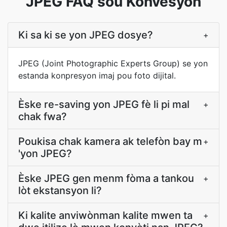
JPEG FAQ sou Konvèsyon
Ki sa ki se yon JPEG dosye?
+
JPEG (Joint Photographic Experts Group) se yon
estanda konpresyon imaj pou foto dijital.
Èske re-saving yon JPEG fè li pi mal
+
chak fwa?
Poukisa chak kamera ak telefòn bay m
+
'yon JPEG?
Èske JPEG gen menm fòma a tankou
+
lòt ekstansyon li?
Ki kalite anviwònman kalite mwen ta
+