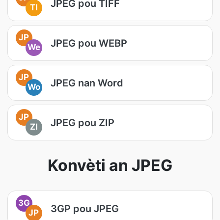
JPEG pou TIFF
TI
JP
JPEG pou WEBP
We
JP
JPEG nan Word
Wo
JP
JPEG pou ZIP
ZI
Konvèti an JPEG
3G
3GP pou JPEG
JP