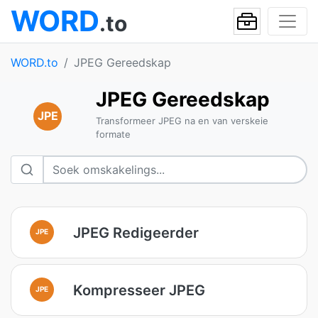
WORD
.to
WORD.to
JPEG Gereedskap
JPEG Gereedskap
JPE
Transformeer JPEG na en van verskeie
formate
JPEG Redigeerder
JPE
Kompresseer JPEG
JPE