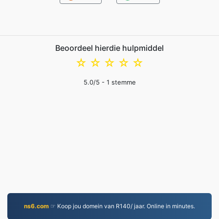
Beoordeel hierdie hulpmiddel
☆
☆
☆
☆
☆
5.0
/5 -
1
stemme
ns6.com
☞ Koop jou domein van R140/ jaar. Online in minutes.