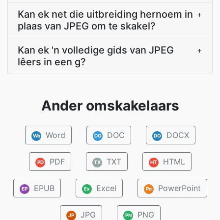
Kan ek net die uitbreiding hernoem in
+
plaas van JPEG om te skakel?
Kan ek 'n volledige gids van JPEG
+
lêers in een g?
Ander omskakelaars
Word
DOC
DOCX
Wo
DO
DO
PDF
TXT
HTML
PD
TX
HT
EPUB
Excel
PowerPoint
EP
Ex
Po
JPG
PNG
JP
PN