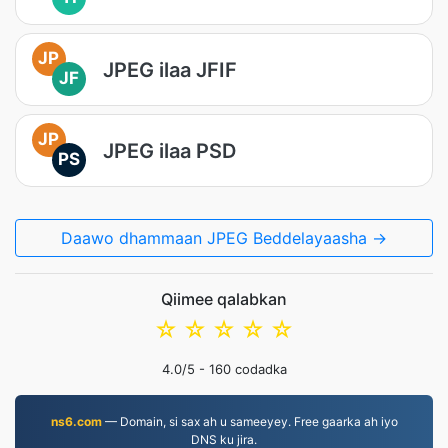
JP
JPEG ilaa JFIF
JF
JP
JPEG ilaa PSD
PS
Daawo dhammaan JPEG Beddelayaasha →
Qiimee qalabkan
☆
☆
☆
☆
☆
4.0
/5 -
160
codadka
ns6.com
— Domain, si sax ah u sameeyey. Free gaarka ah iyo
DNS ku jira.