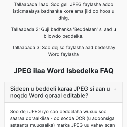
Tallaabada 1aad: Soo geli JPEG faylasha adoo
isticmaalaya badhanka kore ama jiid oo hoos u
dhig.
Tallaabada 2: Guji badhanka 'Beddelaan' si aad u
bilowdo beddelka.
Tallaabada 3: Soo dejiso faylasha aad bedeshay
Word faylasha
JPEG ilaa Word Isbedelka FAQ
Sideen u beddeli karaa JPEG si aan u
+
noqdo Word qoraal editable?
Soo deji JPEG iyo soo beddelaha wuxuu soo
saaraa qoraalkiisa - oo socda OCR (u aqoonsiga
astaanta muuqaalka) marka JPEG uu yahay scan