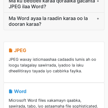
Ma ku beddeli karaa qoraalka gacanta
+
JPEG ilaa Word?
Ma Word ayaa la raadin karaa oo la
+
dooran karaa?
JPEG
JPEG waxay isticmaashaa cadaadis lumis ah oo
loogu talagalay sawirrada, iyadoo la isku
dheellitirayo tayada iyo cabbirka faylka.
Word
Microsoft Word files xakamayn qaabka,
sawirada, tabo, iyo astaamaha file sophisticated.