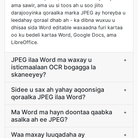
ama sawir, ama uu si toos ah u soo jiito
darajooyinka qoraalka marka JPEG ay horeyba u
leedahay qoraal dhab ah - ka dibna wuxuu u
dhisaa sida Word editable waxaadna furi kartaa
oo ku bedeli kartaa Word, Google Docs, ama
LibreOffice.
JPEG ilaa Word ma waxay u
+
isticmaalaan OCR bogagga la
skaneeyey?
Sidee u sax ah yahay aqoonsiga
+
qoraalka JPEG ilaa Word?
Ma Word ma hayn doontaa qaabka
+
asalka ah ee JPEG?
Waa maxay luuqadaha ay
+