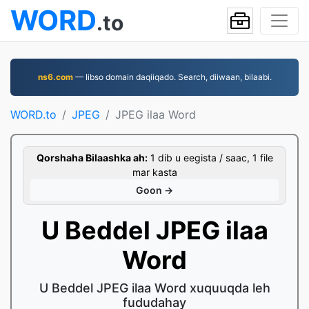
WORD
.to
ns6.com
— Iibso domain daqiiqado. Search, diiwaan, bilaabi.
WORD.to
JPEG
JPEG ilaa Word
Qorshaha Bilaashka ah:
1 dib u eegista / saac, 1 file
mar kasta
Goon →
U Beddel JPEG ilaa
Word
U Beddel JPEG ilaa Word xuquuqda leh
fududahay