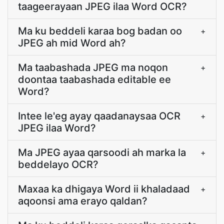
taageerayaan JPEG ilaa Word OCR?
Ma ku beddeli karaa bog badan oo
+
JPEG ah mid Word ah?
Ma taabashada JPEG ma noqon
+
doontaa taabashada editable ee
Word?
Intee le'eg ayay qaadanaysaa OCR
+
JPEG ilaa Word?
Ma JPEG ayaa qarsoodi ah marka la
+
beddelayo OCR?
Maxaa ka dhigaya Word ii khaladaad
+
aqoonsi ama erayo qaldan?