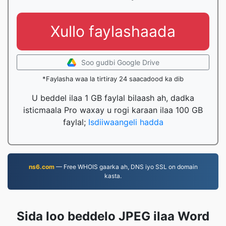
Xullo faylashaada
Soo gudbi Google Drive
*Faylasha waa la tirtiray 24 saacadood ka dib
U beddel ilaa 1 GB faylal bilaash ah, dadka
isticmaala Pro waxay u rogi karaan ilaa 100 GB
faylal;
Isdiiwaangeli hadda
ns6.com
— Free WHOIS gaarka ah, DNS iyo SSL on domain
kasta.
Sida loo beddelo JPEG ilaa Word