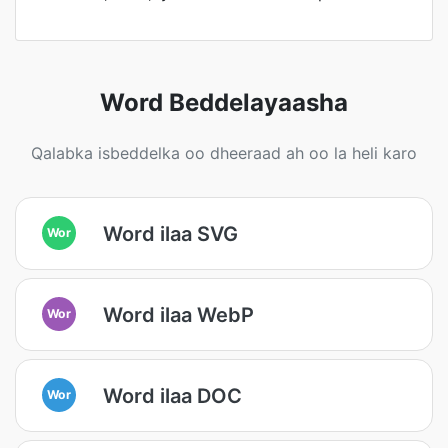
Word Beddelayaasha
Qalabka isbeddelka oo dheeraad ah oo la heli karo
Word ilaa SVG
Wor
Word ilaa WebP
Wor
Word ilaa DOC
Wor