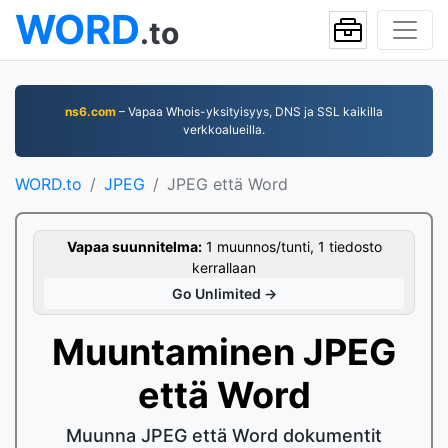
WORD
.to
ns6.com
– Vapaa Whois-yksityisyys, DNS ja SSL kaikilla
verkkoalueilla.
WORD.to
JPEG
JPEG että Word
Vapaa suunnitelma:
1 muunnos/tunti, 1 tiedosto
kerrallaan
Go Unlimited →
Muuntaminen JPEG
että Word
Muunna JPEG että Word dokumentit