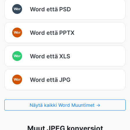
Word että PSD
Wor
Word että PPTX
Wor
Word että XLS
Wor
Word että JPG
Wor
Näytä kaikki Word Muuntimet →
Muut JPEG konversiot