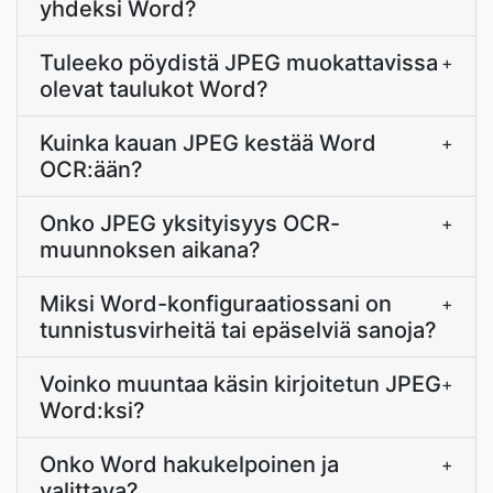
yhdeksi Word?
Tuleeko pöydistä JPEG muokattavissa
+
olevat taulukot Word?
Kuinka kauan JPEG kestää Word
+
OCR:ään?
Onko JPEG yksityisyys OCR-
+
muunnoksen aikana?
Miksi Word-konfiguraatiossani on
+
tunnistusvirheitä tai epäselviä sanoja?
Voinko muuntaa käsin kirjoitetun JPEG
+
Word:ksi?
Onko Word hakukelpoinen ja
+
valittava?