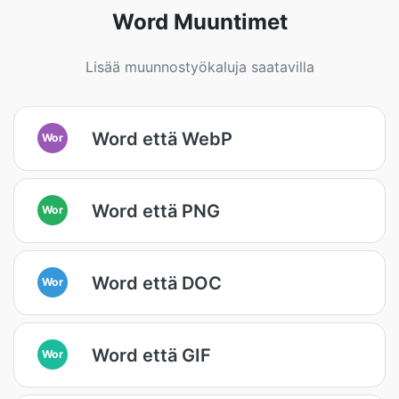
Word Muuntimet
Lisää muunnostyökaluja saatavilla
Word että WebP
Wor
Word että PNG
Wor
Word että DOC
Wor
Word että GIF
Wor