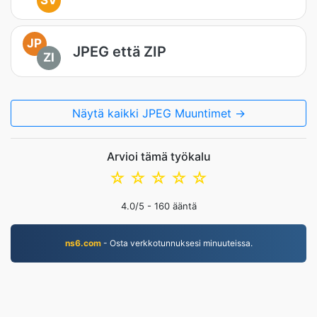
SV
JP
JPEG että ZIP
ZI
Näytä kaikki JPEG Muuntimet →
Arvioi tämä työkalu
☆
☆
☆
☆
☆
4.0
/5 -
160
ääntä
ns6.com
- Osta verkkotunnuksesi minuuteissa.