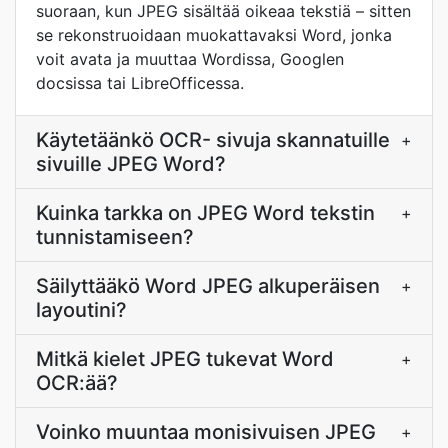
suoraan, kun JPEG sisältää oikeaa tekstiä – sitten
se rekonstruoidaan muokattavaksi Word, jonka
voit avata ja muuttaa Wordissa, Googlen
docsissa tai LibreOfficessa.
Käytetäänkö OCR- sivuja skannatuille
+
sivuille JPEG Word?
Kuinka tarkka on JPEG Word tekstin
+
tunnistamiseen?
Säilyttääkö Word JPEG alkuperäisen
+
layoutini?
Mitkä kielet JPEG tukevat Word
+
OCR:ää?
Voinko muuntaa monisivuisen JPEG
+