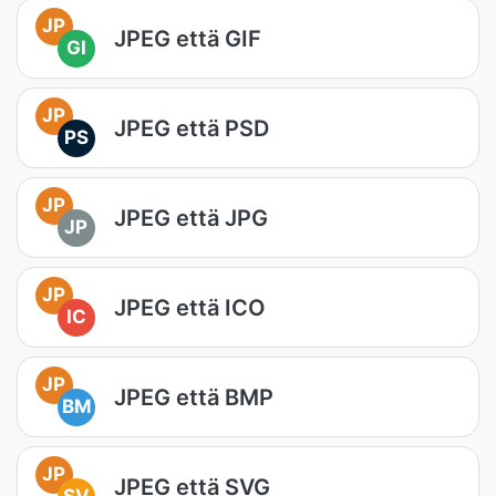
JP
JPEG että GIF
GI
JP
JPEG että PSD
PS
JP
JPEG että JPG
JP
JP
JPEG että ICO
IC
JP
JPEG että BMP
BM
JP
JPEG että SVG