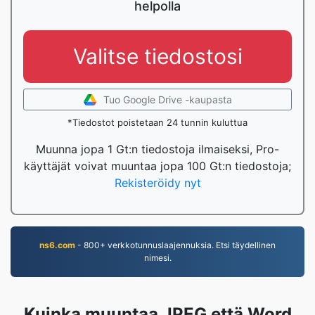
helpolla
Valitse tiedostosi
Tuo Google Drive -kaupasta
*Tiedostot poistetaan 24 tunnin kuluttua
Muunna jopa 1 Gt:n tiedostoja ilmaiseksi, Pro-
käyttäjät voivat muuntaa jopa 100 Gt:n tiedostoja;
Rekisteröidy nyt
ns6.com
- 800+ verkkotunnuslaajennuksia. Etsi täydellinen
nimesi.
Kuinka muuntaa JPEG että Word