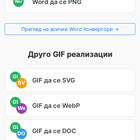
Word да се PNG
Wor
Преглед на всички Word Конвертори →
Друго GIF реализации
GI
GIF да се SVG
SV
GI
GIF да се WebP
We
GI
GIF да се DOC
DO