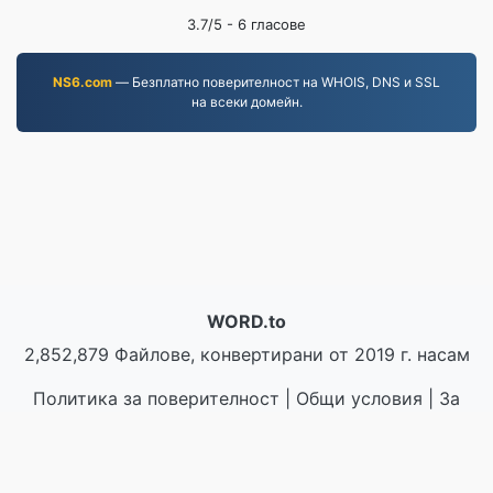
3.7
/5 -
6
гласове
NS6.com
— Безплатно поверителност на WHOIS, DNS и SSL
на всеки домейн.
WORD.to
2,852,879 Файлове, конвертирани от 2019 г. насам
Политика за поверителност
|
Общи условия
|
За
нас
|
Свържете се с нас
|
API
|
Проби
|
Инсталирайте приложение
© 2026 WORD.to
|
VPS.org
LLC | Изработено от