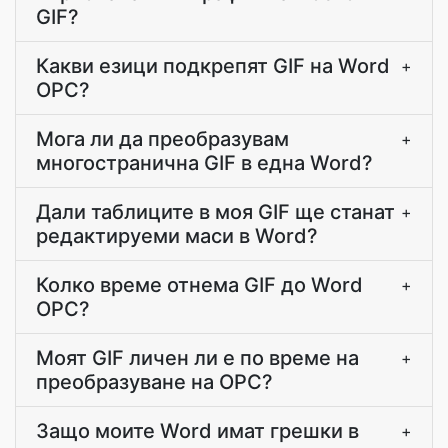
GIF?
Какви езици подкрепят GIF на Word
+
ОРС?
Мога ли да преобразувам
+
многостранична GIF в една Word?
Дали таблиците в моя GIF ще станат
+
редактируеми маси в Word?
Колко време отнема GIF до Word
+
ОРС?
Моят GIF личен ли е по време на
+
преобразуване на ОРС?
Защо моите Word имат грешки в
+