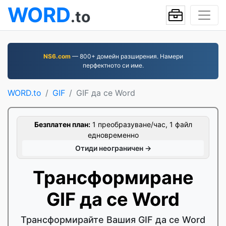
WORD
.to
NS6.com
— 800+ домейн разширения. Намери
перфектното си име.
WORD.to
GIF
GIF да се Word
Безплатен план:
1 преобразуване/час, 1 файл
едновременно
Отиди неограничен →
Трансформиране
GIF да се Word
Трансформирайте Вашия GIF да се Word