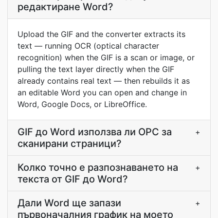
редактиране Word?
Upload the GIF and the converter extracts its
text — running OCR (optical character
recognition) when the GIF is a scan or image, or
pulling the text layer directly when the GIF
already contains real text — then rebuilds it as
an editable Word you can open and change in
Word, Google Docs, or LibreOffice.
GIF до Word използва ли ОРС за
+
сканирани страници?
Колко точно е разпознаването на
+
текста от GIF до Word?
Дали Word ще запази
+
първоначалния график на моето