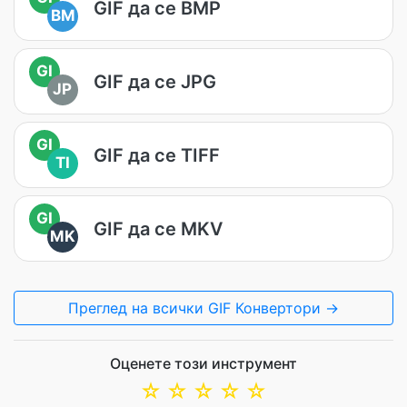
GIF да се BMP
BM
GI
GIF да се JPG
JP
GI
GIF да се TIFF
TI
GI
GIF да се MKV
MK
Преглед на всички GIF Конвертори →
Оценете този инструмент
☆
☆
☆
☆
☆