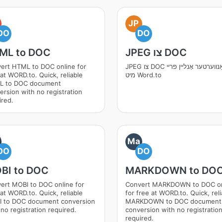
JP
DO
DO
JPEG צו DOC
ML to DOC
JPEG צו DOC קאַנווערטער אָנליין פריי
ert HTML to DOC online for
מיט Word.to
 at WORD.to. Quick, reliable
L to DOC document
ersion with no registration
ired.
O
Ma
DO
DO
BI to DOC
MARKDOWN to DO
ert MOBI to DOC online for
Convert MARKDOWN to DOC on
 at WORD.to. Quick, reliable
for free at WORD.to. Quick, reli
 to DOC document conversion
MARKDOWN to DOC document
 no registration required.
conversion with no registratio
required.