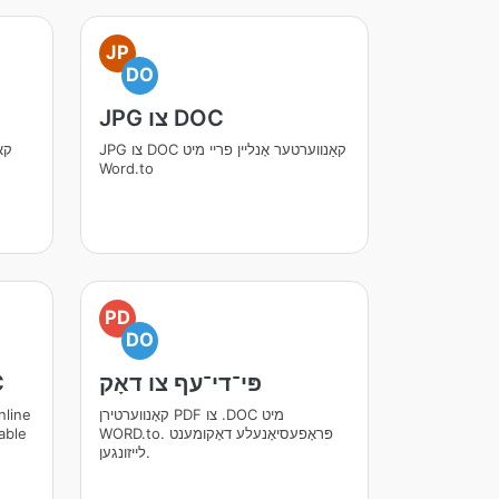
JP
DO
JPG צו DOC
JPG צו DOC קאַנווערטער אָנליין פריי מיט
Word.to
PD
DO
פּי־די־עף צו דאָק
C
קאָנווערטירן PDF צו .DOC מיט
line
WORD.to. פּראָפעסיאָנעלע דאָקומענט
able
לייזונגען.
n