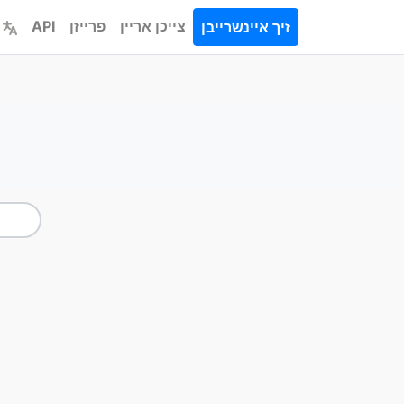
צייכן אריין
פרייזן
API
זיך איינשרייבן