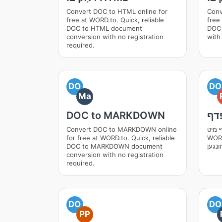
Convert DOC to HTML online for
Conv
free at WORD.to. Quick, reliable
free
DOC to HTML document
DOC 
conversion with no registration
with
required.
DO
DO
Ma
ּדף
DOC to MARKDOWN
ף מיט
Convert DOC to MARKDOWN online
אָנעלע דאָקומענט
for free at WORD.to. Quick, reliable
DOC to MARKDOWN document
conversion with no registration
required.
DO
DO
PP