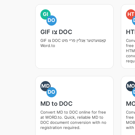
GI
HT
DO
HT
GIF צו DOC
Conv
GIF צו DOC קאַנווערטער אָנליין פריי מיט
Word.to
free
HTM
conv
requ
MD
M
DO
MD to DOC
MO
Convert MD to DOC online for free
Conv
at WORD.to. Quick, reliable MD to
free
DOC document conversion with no
MOBI
registration required.
with