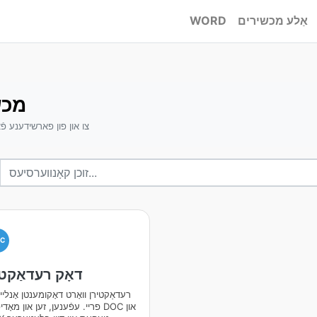
אַלע מכשירים
WORD
DOC 
קאָנווערטירן DOC צו און פון פארשידענ
OC
דאָק רעדאַקט
רעדאַקטירן וואָרט דאָקומענטן אָנליין 
פריי. עפֿענען, זען און מאָדיפֿיצירן 