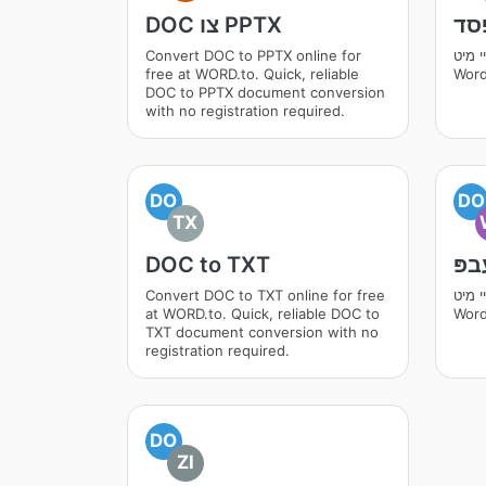
ּסד
DOC צו PPTX
י מיט
Convert DOC to PPTX online for
free at WORD.to. Quick, reliable
Word
DOC to PPTX document conversion
with no registration required.
DO
DO
TX
בפּ
DOC to TXT
י מיט
Convert DOC to TXT online for free
at WORD.to. Quick, reliable DOC to
Word
TXT document conversion with no
registration required.
DO
ZI