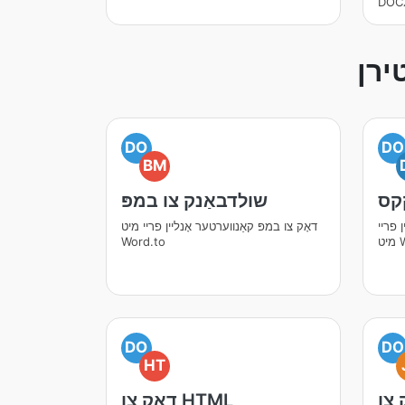
DO
DO
BM
קקס
שולדבאַנק צו במפּ
 פריי
דאָק צו במפּ קאַנווערטער אָנליין פריי מיט
Wo
Word.to
DO
DO
HT
דאָק צו HTML