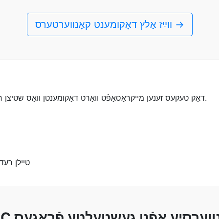
װײַז אַלץ דאָקומענט קאָנווערטערס →
דאָק טעקעס זענען מייקראָסאָפֿט וואָרט דאָקומענטן וואָס שטיצן רייך טעקסט פֿאָרמאַטינג, בילדער און טאַבעלעס.
טיילן רעד
קאָנווערסיע אָפֿט געשטעלטע פֿראַגעס