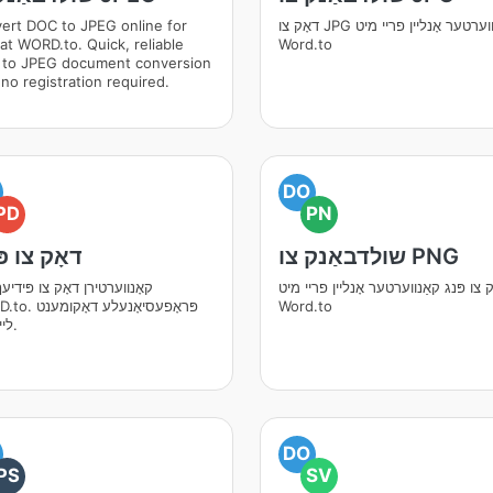
דאָק צו JPG קאַנווערטער אָנליין פריי מיט
ert DOC to JPEG online for
 at WORD.to. Quick, reliable
Word.to
to JPEG document conversion
 no registration required.
DO
PD
PN
שולדבאַנק צו PNG
דאָק צו פ
 צו פּנג קאַנווערטער אָנליין פריי מיט
קאָנווערטירן דאָק צו פּידיע
Word.to
WORD.to. פּראָפעסי
לייזונגען.
DO
PS
SV