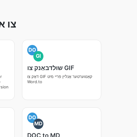
קאָנווע
DO
GI
שולדבאַנק צו GIF
דאָק צו GIF קאַנווערטער אָנליין פריי מיט
r
e
Word.to
sion
DO
MD
DOC to MD