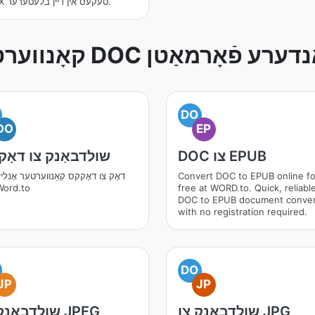
DOCX טעקעס אין דיין בלעטערער.
רטירן DOC צו אנדערע פֿאָרמאַטן
DO
DO
EP
DOC צו EPUB
שולדבאַנק צו דאָ
Convert DOC to EPUB online fo
דאָק צו דאָקקס קאַנווערטער אָנליין
free at WORD.to. Quick, reliabl
מיט rd.to
DOC to EPUB document conver
with no registration required.
DO
JP
JP
שולדבאַנק צו JPG
שולדבאַנק צו JPEG