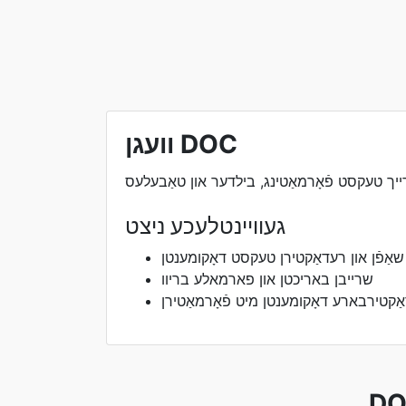
וועגן DOC
געוויינטלעכע ניצט
שאַפֿן און רעדאַקטירן טעקסט דאָקומענטן
שרייבן באריכטן און פארמאלע בריוו
אַקטירבארע דאָקומענטן מיט פֿאָרמאַטירן