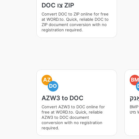
DOC צו ZIP
Convert DOC to ZIP online for free
at WORD.to. Quick, reliable DOC to
ZIP document conversion with no
registration required.
AZ
BM
DO
ַנק
AZW3 to DOC
 אָנליין פריי
Convert AZW3 to DOC online for
Wo
free at WORD.to. Quick, reliable
AZW3 to DOC document
conversion with no registration
required.