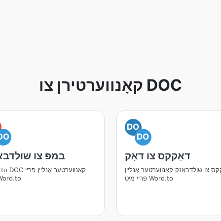
קאָנווערטירן צו DOC
DO
DO
DO
דאָקקס צו דאָק
במפּ צו שולדבא
קס צו שולדבאַנק קאַנווערטער אָנליין
BMP to DOC קאַנווערטער
פריי מיט Word.to
מיט rd.to