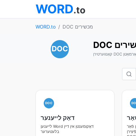
WORD
.to
DOC מכשירים
WORD.to
מכשירים
DOC
ע פֿאָרמאַטן
DOC
D
אָר
דאָק לייענער
פֿאַר
לייענען Word דאָקומענטן אין דיין
DOC און
בלעטערער