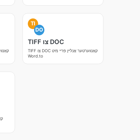
TI
DO
TIFF צו DOC
TIFF צו DOC קאַנווערטער אָנליין פריי מיט
Word.to