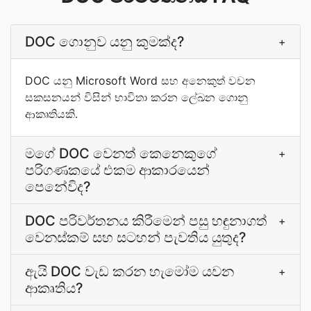
DOC ගොනුව යනු කුමක්ද?
+
DOC යනු Microsoft Word සහ අනෙකුත් වචන
සකසනයන් විසින් භාවිතා කරන ලේඛන ගොනු
ආකෘතියකි.
මගේ DOC වෙනත් කෙනෙකුගේ
+
පරිගණකයේ එකම ආකාරයෙන්
පෙනේවිද?
DOC පරිවර්තනය කිරීමෙන් පසු හඳුනාගත්
+
වෙනස්කම් සහ සටහන් පැවතිය යුතුද?
ඇයි DOC වැඩ කරන හැමෝම යවන
+
ආකෘතිය?