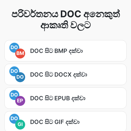
පරිවර්තනය DOC අනෙකුත්
ආකෘති වලට
DO
DOC සිට BMP දක්වා
BM
DO
DOC සිට DOCX දක්වා
DO
DO
DOC සිට EPUB දක්වා
EP
DO
DOC සිට GIF දක්වා
GI