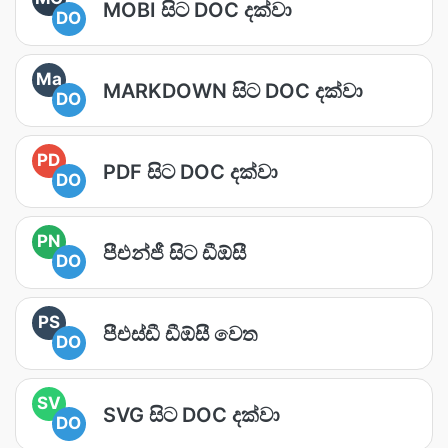
MOBI සිට DOC දක්වා
DO
Ma
MARKDOWN සිට DOC දක්වා
DO
PD
PDF සිට DOC දක්වා
DO
PN
පීඑන්ජී සිට ඩීඕසී
DO
PS
පීඑස්ඩී ඩීඕසී වෙත
DO
SV
SVG සිට DOC දක්වා
DO