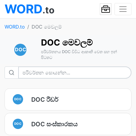
WORD
.to
WORD.to
DOC මෙවලම්
DOC මෙවලම්
DOC
පරිවර්තනය DOC විවිධ ආකෘති වෙත සහ ඉන්
පිටතට
DOC රීඩර්
DOC
DOC සංස්කාරකය
DOC