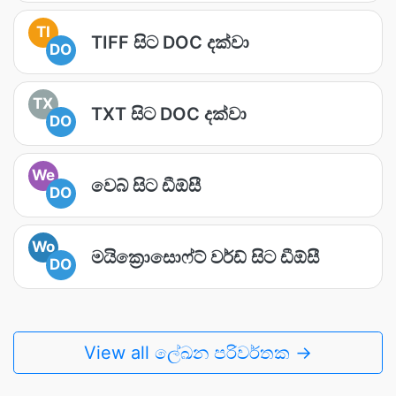
TI
TIFF සිට DOC දක්වා
DO
TX
TXT සිට DOC දක්වා
DO
We
වෙබ් සිට ඩීඕසී
DO
Wo
මයික්‍රොසොෆ්ට් වර්ඩ් සිට ඩීඕසී
DO
View all ලේඛන පරිවර්තක →