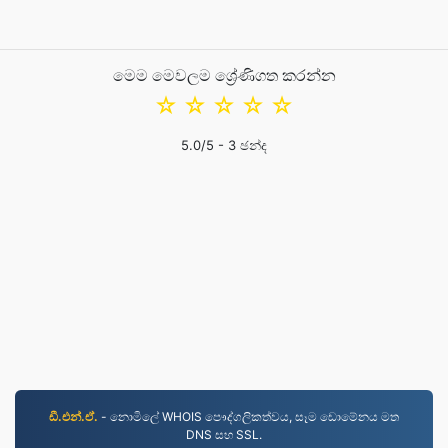
මෙම මෙවලම ශ්‍රේණිගත කරන්න
☆
☆
☆
☆
☆
5.0
/5 -
3
ඡන්ද
ඩී.එන්.ඒ.
- නොමිලේ WHOIS පෞද්ගලිකත්වය, සෑම ඩොමේනය මත
DNS සහ SSL.