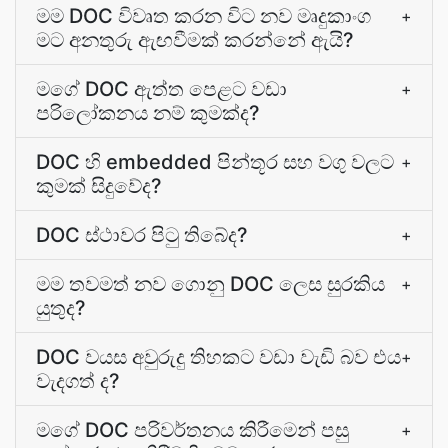
මම DOC විවෘත කරන විට නව මෘදුකාංග
+
මට අනතුරු ඇඟවීමක් කරන්නේ ඇයි?
මගේ DOC ඇත්ත පෙළට වඩා
+
පරිලෝකනය නම් කුමක්ද?
DOC හි embedded පින්තූර සහ වගු වලට
+
කුමක් සිදුවේද?
DOC ස්ථාවර පිටු තිබේද?
+
මම තවමත් නව ගොනු DOC ලෙස සුරකිය
+
යුතුද?
DOC වයස අවුරුදු තිහකට වඩා වැඩි බව එය
+
වැදගත් ද?
මගේ DOC පරිවර්තනය කිරීමෙන් පසු
+