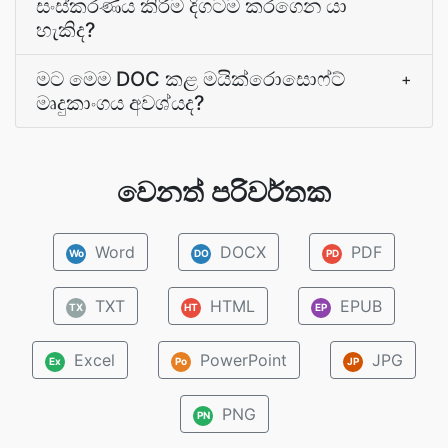
සංස්කරණය කිරීම දිගටම කරගෙන යා
හැකිද?
මට මෙම DOC කළ මයික්රොසොෆ්ට්
+
මෘදුකාංගය අවශ්යද?
වෙනත් පරිවර්තක
Word
DOCX
PDF
Wo
DO
PD
TXT
HTML
EPUB
TX
HT
EP
Excel
PowerPoint
JPG
Ex
Po
JP
PNG
PN