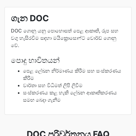
ගැන DOC
DOC ගොනු යනු පොහොසත් පෙළ ආකෘති, රූප සහ
වගු හැසිරවීම සඳහා මයික්‍රොසොෆ්ට් වොර්ඩ් ගොනු
වේ.
පොදු භාවිතයන්
පෙළ ලේඛන නිර්මාණය කිරීම සහ සංස්කරණය
කිරීම
වාර්තා සහ විධිමත් ලිපි ලිවීම
සංස්කරණය කළ හැකි ලේඛන ආකෘතිකරණය
සමඟ බෙදා ගැනීම
DOC පරිවර්තනය FAQ