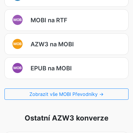
MOBI na RTF
MOB
AZW3 na MOBI
MOB
EPUB na MOBI
MOB
Zobrazit vše MOBI Převodníky →
Ostatní AZW3 konverze