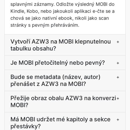
splavnými záznamy. Odložte výsledný MOBI do
Kindle, Kobo, nebo jakoukoli aplikaci e-čte se a
chová se jako nativní ebook, nikoli jako scan
stránky s pevným přehráváním.
Vytvoří AZW3 na MOBI klepnutelnou
+
tabulku obsahu?
Je MOBI přetočitelný nebo pevný?
+
Bude se metadata (název, autor)
+
přenášet z AZW3 na MOBI?
Přežije obraz obalu AZW3 na konverzi
+
MOBI?
Má MOBI udržet mé kapitoly a sekce
+
přestávky?