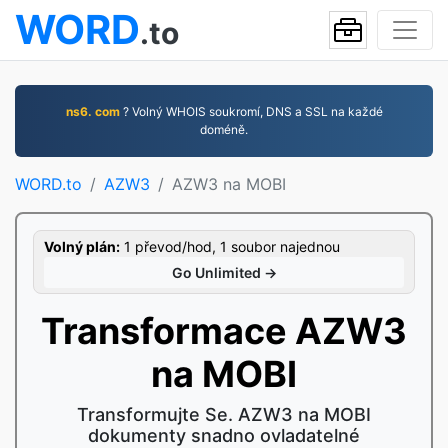
WORD
.to
ns6. com
? Volný WHOIS soukromí, DNS a SSL na každé
doméně.
WORD.to
AZW3
AZW3 na MOBI
Volný plán:
1 převod/hod, 1 soubor najednou
Go Unlimited →
Transformace AZW3
na MOBI
Transformujte Se. AZW3 na MOBI
dokumenty snadno ovladatelné