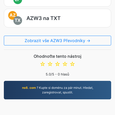
AZ
AZW3 na TXT
TX
Zobrazit vše AZW3 Převodníky →
Ohodnoťte tento nástroj
☆
☆
☆
☆
☆
5.0
/5 -
0
hlasů
ns6. com
? Kupte si doménu za pár minut. Hledat,
zaregistrovat, spustit.