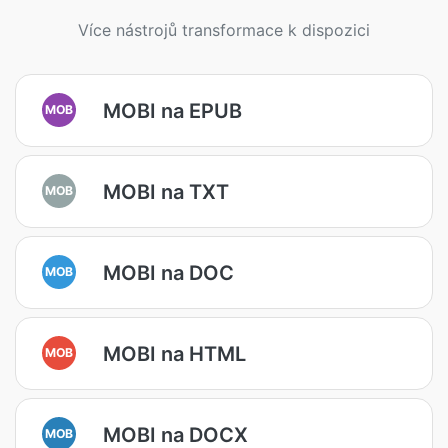
Více nástrojů transformace k dispozici
MOBI na EPUB
MOB
MOBI na TXT
MOB
MOBI na DOC
MOB
MOBI na HTML
MOB
MOBI na DOCX
MOB