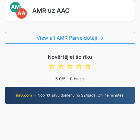
AM
AMR uz AAC
AA
View all AMR Pārveidotāji →
Novērtējiet šo rīku
☆
☆
☆
☆
☆
5.0
/5 -
0
balsis
ns6.com
— Nopirkt savu domēnu no $2/gadā. Online minūtēs.