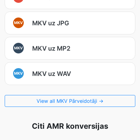
MKV uz JPG
MKV
MKV uz MP2
MKV
MKV uz WAV
MKV
View all MKV Pārveidotāji →
Citi AMR konversijas