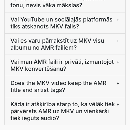
fonu, nevis vāka mākslas?
Vai YouTube un sociālajās platformās
+
tiks atskaņots MKV fails?
Vai es varu pārrakstīt uz MKV visu
+
albumu no AMR failiem?
Vai man AMR faili ir privāti, izmantojot
+
MKV konvertēšanu?
Does the MKV video keep the AMR
+
title and artist tags?
Kāda ir atšķirība starp to, ka vēlāk tiek
+
pārvērsts AMR uz MKV un vienkārši
tiek iegūts audio?