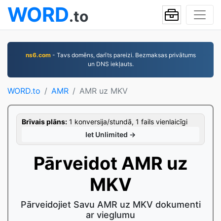
WORD
.to
ns6.com
- Tavs domēns, darīts pareizi. Bezmaksas privātums
un DNS iekļauts.
WORD.to
AMR
AMR uz MKV
Brīvais plāns:
1 konversija/stundā, 1 fails vienlaicīgi
Iet Unlimited →
Pārveidot AMR uz
MKV
Pārveidojiet Savu AMR uz MKV dokumenti
ar vieglumu