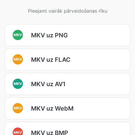
Pieejami vairāk pārveidošanas rīku
MKV uz PNG
MKV
MKV uz FLAC
MKV
MKV uz AV1
MKV
MKV uz WebM
MKV
MKV uz BMP
MKV