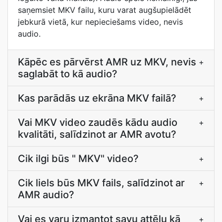
saņemsiet MKV failu, kuru varat augšupielādēt
jebkurā vietā, kur nepieciešams video, nevis
audio.
Kāpēc es pārvērst AMR uz MKV, nevis
+
saglabāt to kā audio?
Kas parādās uz ekrāna MKV failā?
+
Vai MKV video zaudēs kādu audio
+
kvalitāti, salīdzinot ar AMR avotu?
Cik ilgi būs " MKV" video?
+
Cik liels būs MKV fails, salīdzinot ar
+
AMR audio?
Vai es varu izmantot savu attēlu kā
+