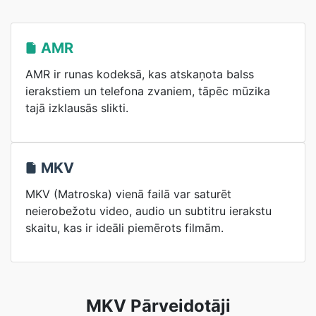
AMR
AMR ir runas kodeksā, kas atskaņota balss
ierakstiem un telefona zvaniem, tāpēc mūzika
tajā izklausās slikti.
MKV
MKV (Matroska) vienā failā var saturēt
neierobežotu video, audio un subtitru ierakstu
skaitu, kas ir ideāli piemērots filmām.
MKV Pārveidotāji