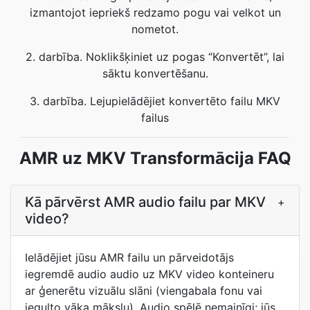
izmantojot iepriekš redzamo pogu vai velkot un
nometot.
2. darbība. Noklikšķiniet uz pogas “Konvertēt”, lai
sāktu konvertēšanu.
3. darbība. Lejupielādējiet konvertēto failu MKV
failus
AMR uz MKV Transformācija FAQ
Kā pārvērst AMR audio failu par MKV
+
video?
Ielādējiet jūsu AMR failu un pārveidotājs
iegremdē audio audio uz MKV video konteineru
ar ģenerētu vizuālu slāni (viengabala fonu vai
iegulto vāka mākslu). Audio spēlē nemainīgi; jūs