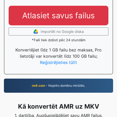
Atlasiet savus failus
Importēt no Google diska
*Faili tiek dzēsti pēc 24 stundām
Konvertējiet līdz 1 GB failu bez maksas, Pro
lietotāji var konvertēt līdz 100 GB failu;
Reģistrējieties tūlīt
ns6.com
- Nopirks domēnu minūtēs.
Kā konvertēt AMR uz MKV
1. darbība. Augšupielādējiet savu AMR failus,