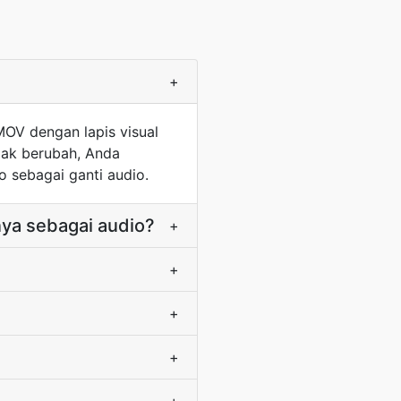
+
V dengan lapis visual
idak berubah, Anda
sebagai ganti audio.
a sebagai audio?
+
+
+
+