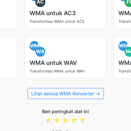
AC
F
WMA untuk AC3
WMA
Transformasi WMA untuk AC3
Trans
WM
WM
WA
M
WMA untuk WAV
WMA
Transformasi WMA untuk WAV
Trans
Lihat semua WMA Konverter →
Beri peringkat alat ini
☆
☆
☆
☆
☆