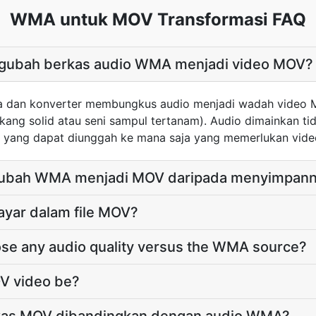
WMA untuk MOV Transformasi FAQ
gubah berkas audio WMA menjadi video MOV?
dan konverter membungkus audio menjadi wadah video MO
lakang solid atau seni sampul tertanam). Audio dimainkan t
ang dapat diunggah ke mana saja yang memerlukan video 
bah WMA menjadi MOV daripada menyimpanny
ayar dalam file MOV?
ose any audio quality versus the WMA source?
OV video be?