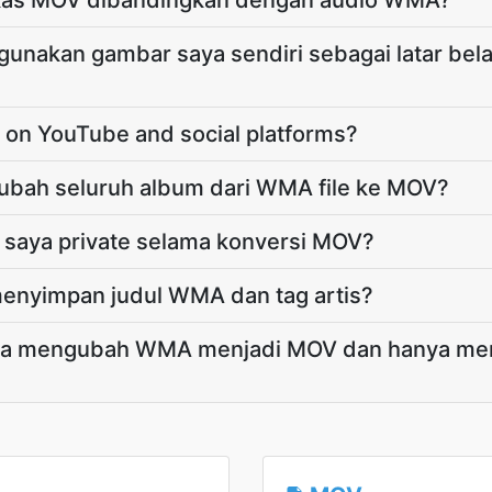
kas MOV dibandingkan dengan audio WMA?
unakan gambar saya sendiri sebagai latar be
ay on YouTube and social platforms?
bah seluruh album dari WMA file ke MOV?
saya private selama konversi MOV?
enyimpan judul WMA dan tag artis?
ra mengubah WMA menjadi MOV dan hanya men