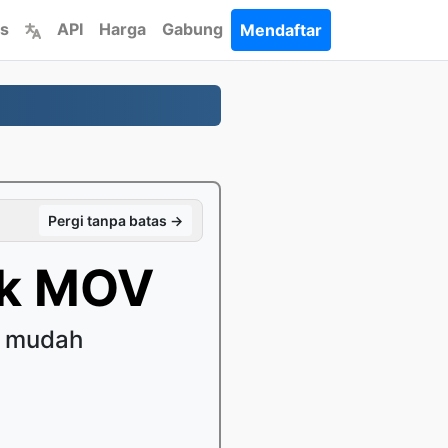
s
API
Harga
Gabung
Mendaftar
Pergi tanpa batas →
uk MOV
 mudah