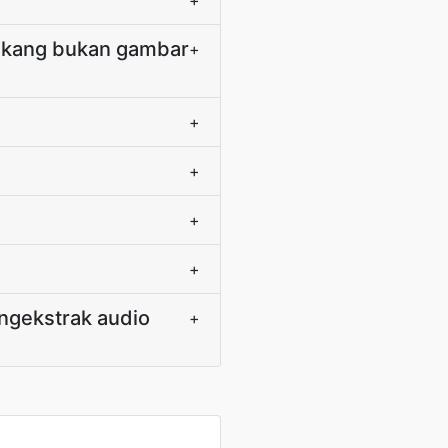
+
lakang bukan gambar
+
+
+
+
+
gekstrak audio
+