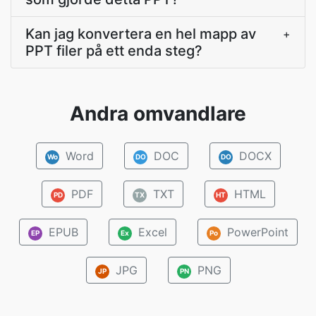
Kan jag konvertera en hel mapp av
+
PPT filer på ett enda steg?
Andra omvandlare
Word
DOC
DOCX
Wo
DO
DO
PDF
TXT
HTML
PD
TX
HT
EPUB
Excel
PowerPoint
EP
Ex
Po
JPG
PNG
JP
PN