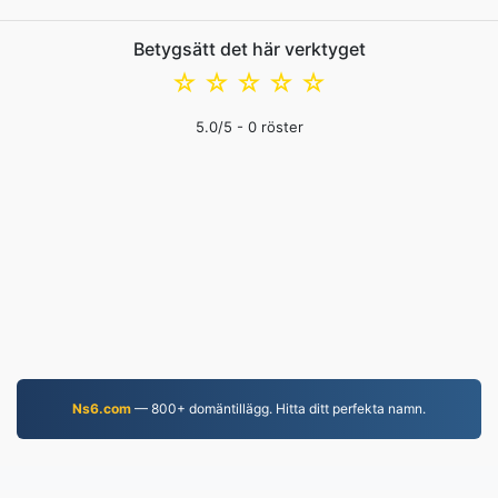
Betygsätt det här verktyget
☆
☆
☆
☆
☆
5.0
/5 -
0
röster
Ns6.com
— 800+ domäntillägg. Hitta ditt perfekta namn.