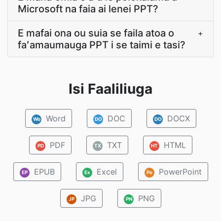
Microsoft na faia ai lenei PPT?
E mafai ona ou suia se faila atoa o
+
faʻamaumauga PPT i se taimi e tasi?
Isi Faaliliuga
Word
DOC
DOCX
Wo
DO
DO
PDF
TXT
HTML
PD
TX
HT
EPUB
Excel
PowerPoint
EP
Ex
Po
JPG
PNG
JP
PN