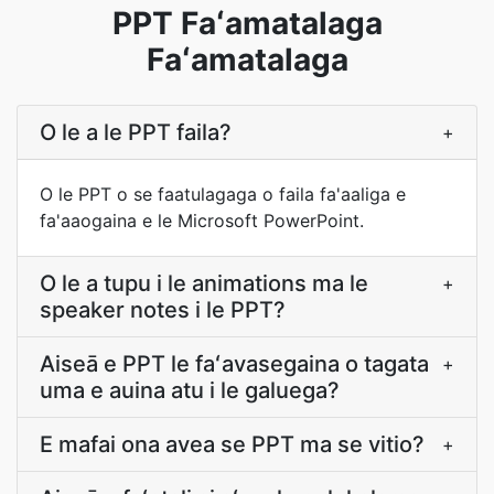
PPT Faʻamatalaga
Faʻamatalaga
O le a le PPT faila?
+
O le PPT o se faatulagaga o faila fa'aaliga e
fa'aaogaina e le Microsoft PowerPoint.
O le a tupu i le animations ma le
+
speaker notes i le PPT?
Aiseā e PPT le faʻavasegaina o tagata
+
uma e auina atu i le galuega?
E mafai ona avea se PPT ma se vitio?
+