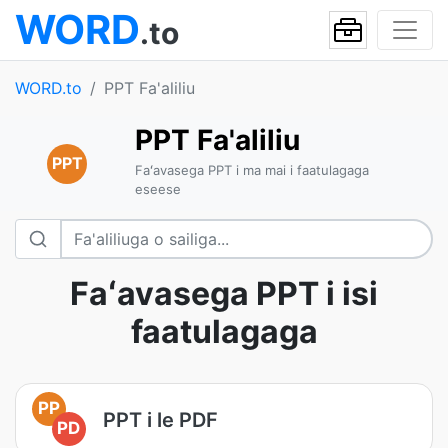
WORD
.to
WORD.to
PPT Fa'aliliu
PPT Fa'aliliu
PPT
Faʻavasega PPT i ma mai i faatulagaga
eseese
Faʻavasega PPT i isi
faatulagaga
PP
PPT i le PDF
PD