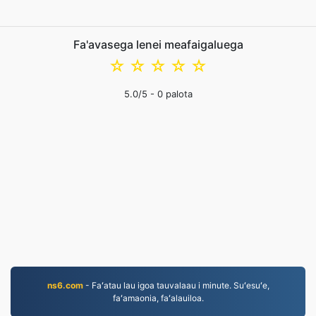
Fa'avasega lenei meafaigaluega
☆
☆
☆
☆
☆
5.0
/5 -
0
palota
ns6.com
- Faʻatau lau igoa tauvalaau i minute. Suʻesuʻe,
faʻamaonia, faʻalauiloa.