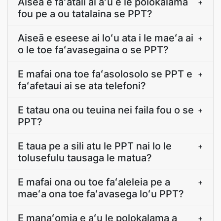
Aiseā e faʻatali ai aʻu e le polokalama
+
fou pe a ou tatalaina se PPT?
Aiseā e eseese ai loʻu ata i le maeʻa ai
+
o le toe faʻavasegaina o se PPT?
E mafai ona toe faʻasolosolo se PPT e
+
faʻafetaui ai se ata telefoni?
E tatau ona ou teuina nei faila fou o se
+
PPT?
E taua pe a sili atu le PPT nai lo le
+
tolusefulu tausaga le matua?
E mafai ona ou toe faʻaleleia pe a
+
maeʻa ona toe faʻavasega loʻu PPT?
E manaʻomia e aʻu le polokalama a
+