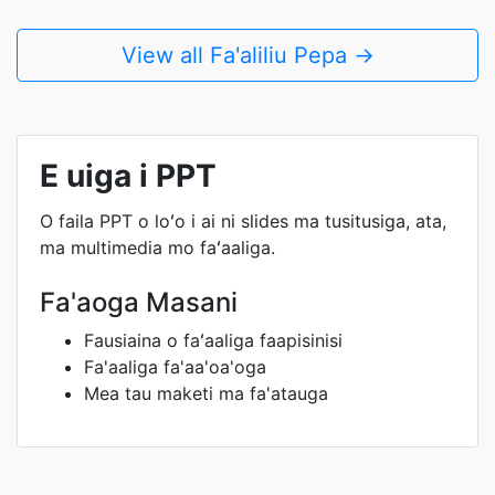
View all Fa'aliliu Pepa →
E uiga i PPT
O faila PPT o loʻo i ai ni slides ma tusitusiga, ata,
ma multimedia mo faʻaaliga.
Fa'aoga Masani
Fausiaina o faʻaaliga faapisinisi
Fa'aaliga fa'aa'oa'oga
Mea tau maketi ma fa'atauga