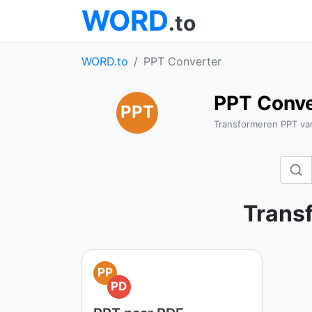
WORD
.to
WORD.to
PPT Converter
PPT Conve
PPT
Transformeren PPT van
Trans
PP
PD