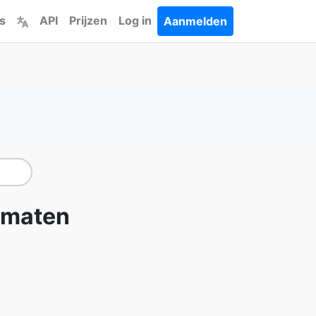
s
API
Prijzen
Log in
Aanmelden
rmaten