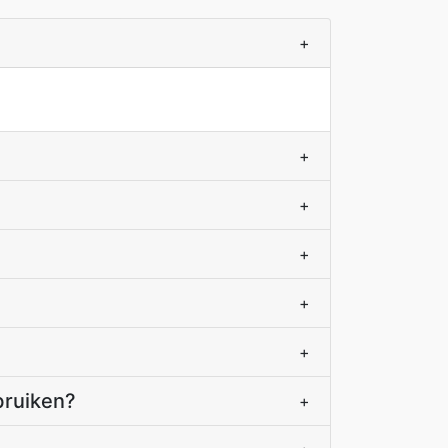
+
+
+
+
+
+
bruiken?
+