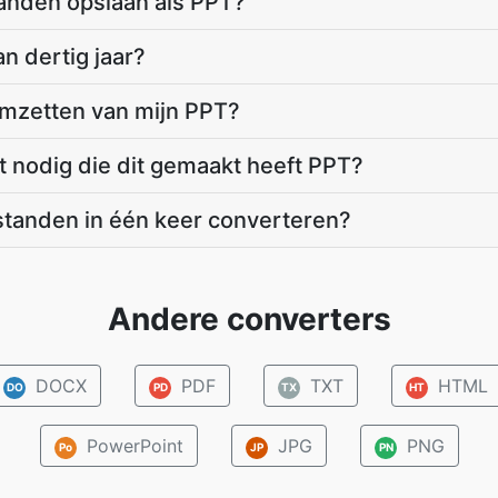
anden opslaan als PPT?
n dertig jaar?
omzetten van mijn PPT?
t nodig die dit gemaakt heeft PPT?
standen in één keer converteren?
Andere converters
DOCX
PDF
TXT
HTML
DO
PD
TX
HT
PowerPoint
JPG
PNG
Po
JP
PN