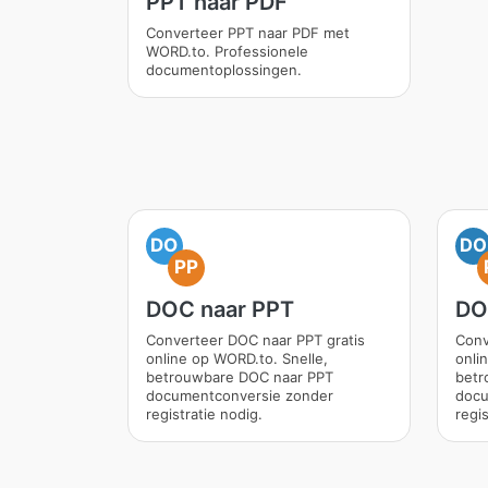
PPT naar PDF
Converteer PPT naar PDF met
WORD.to. Professionele
documentoplossingen.
DO
DO
PP
DOC naar PPT
DO
Converteer DOC naar PPT gratis
Conv
online op WORD.to. Snelle,
onli
betrouwbare DOC naar PPT
betr
documentconversie zonder
docu
registratie nodig.
regis