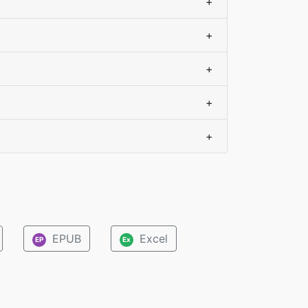
+
+
+
+
+
EPUB
Excel
EP
Ex