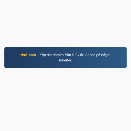
Ns6.com
- Köp din domän från $ 2 / år. Online på några
minuter.
WORD.to
2,853,436 Filer konverterade sedan 2019
Integritetspolicy
|
Användarvillkor
|
Om oss
|
Kontakta oss
|
API
|
Prover
|
Installera app
© 2026 WORD.to
|
VPS.org
LLC | Tillverkad av
nadermx