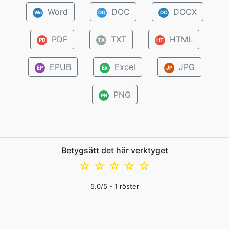
Word
DOC
DOCX
Wo
DO
DO
PDF
TXT
HTML
PD
TX
HT
EPUB
Excel
JPG
EP
Ex
JP
PNG
PN
Betygsätt det här verktyget
☆
☆
☆
☆
☆
5.0
/5 -
1
röster